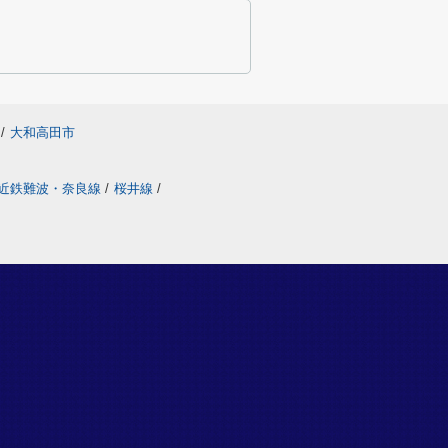
/
大和高田市
近鉄難波・奈良線
/
桜井線
/