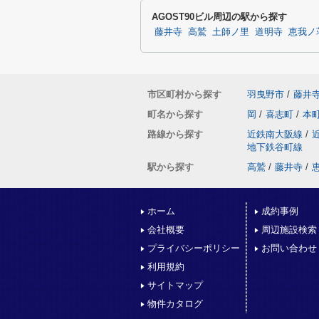
AGOST90ビル周辺の駅から探す
藤井寺
高鷲
土師ノ里
道明寺
恵我ノ
市区町村から探す
羽曳野市
/
藤井
町名から探す
岡
/
喜志町
/
本
路線から探す
近鉄南大阪線
/
地下鉄谷町線
駅から探す
高鷲
/
藤井寺
/
ホーム
成約事例
会社概要
周辺施設検索
プライバシーポリシー
お問い合わせ
利用規約
サイトマップ
物件カタログ