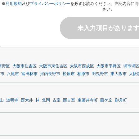
※
利用規約
及び
プライバシーポリシー
を必ずお読みください。左記内容に同
さい。
未入力項目がありま
倍野区
大阪市住吉区
大阪市東住吉区
大阪市西成区
大阪市平野区
堺市堺
田市
八尾市
富田林市
河内長野市
松原市
柏原市
羽曳野市
東大阪市
大阪
山
道明寺
西大井
林
北岡
古室
西古室
東藤井寺町
藤ケ丘
御舟町