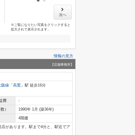
次へ
※ご覧になりたい写真をクリックすると
拡大されて表示されます。
情報の見方
【店舗事務所】
大阪線
「
高鷲
」駅 徒歩16分
益費
-
年数）
1990年 1月 (築36年)
4階建
駅前店があります。駅まで4分と、駅近でア