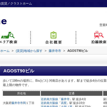
林の賃貸／クラストホーム
営業
トホーム
>
(賃貸)地域から探す
>
藤井寺市
>
AGOST90ビル
AGOST90ビル
歩いて198mの場所に、Bis(ビス) 河南店があります。駅まで徒歩4分の
最上階の物件です。
所在地
交通
近鉄南大阪線
「
藤井寺
」駅 徒歩4分
築
大阪府
藤井寺市
岡
１丁目
近鉄南大阪線
「
高鷲
」駅 徒歩16分
4
近鉄南大阪線
「
土師ノ里
」駅 徒歩23分
鉄