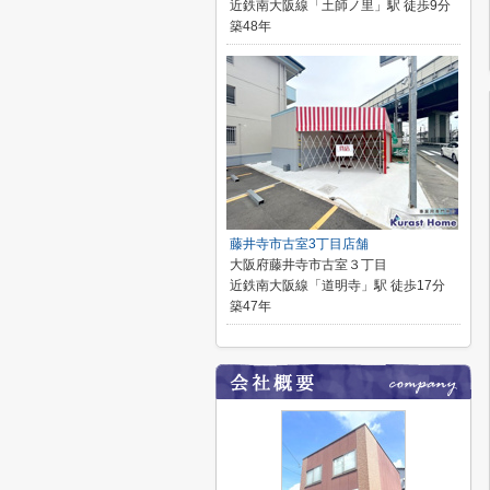
近鉄南大阪線「土師ノ里」駅 徒歩9分
築48年
藤井寺市古室3丁目店舗
大阪府藤井寺市古室３丁目
近鉄南大阪線「道明寺」駅 徒歩17分
築47年