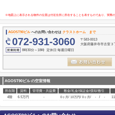
※地図上に表示される物件の位置は付近住所に所在することを表すものであり、実際
AGOST90ビル
へのお問い合わせは
クラストホーム まで
072-931-3060
〒583-0013
大阪府藤井寺市古室３丁
8時30分～18時 定休日:毎週日曜日
AGOST90ビル
の空室情報
所在階
賃料
管理費・共益費
敷金/礼金/保証金/償却/敷引
4階
6.5万円
-
/
/
/
/
11
0ヶ月
10万円
0ヶ月
-
-