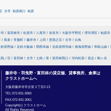
荘
古市
柏原南口
柏原
寺市
/
富田林市
/
松原市
/
八尾市
/
奈良市
/
大阪市平野区
/
堺市堺区
/
柏原市
町
/
島泉
/
常盤町
/
藤井寺
/
上田
/
恵我之荘
/
古市
/
白鳥
近鉄長野線
/
近鉄大阪線
/
関西本線
/
近鉄道明寺線
/
南海高野線
/
和歌山線
/
恵我ノ荘
/
富田林
/
古市
/
土師ノ里
/
富田林西口
/
河内松原
/
喜志
/
駒ヶ谷
藤井寺・羽曳野・富田林の貸店舗、貸事務所、倉庫は
クラストホームへ
大阪府藤井寺市古室３丁目2-13
TEL:072-931-3060
FAX:072-931-3061
Copyright(c) クラストホーム
All Rights Reserved.