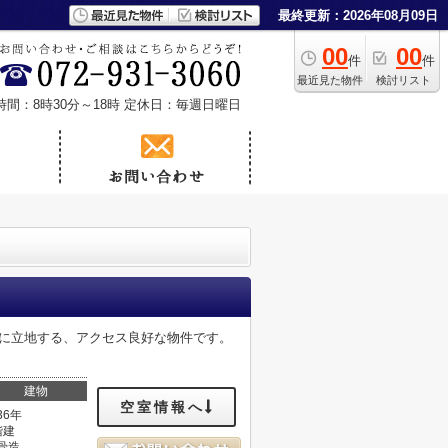
最終更新：2026年08月09日
00
00
件
件
最近見た物件
検討リスト
時間：8時30分～18時
定休日：毎週日曜日
位置に立地する、アクセス良好な物件です。
建物
空室情報へ
36年
階建
骨造