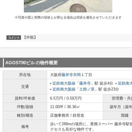
※写真や図と実際の現状とが異なる場合は現状を優先させていただきます
【外観】
コメント
AGOST90ビル
の物件概要
所在地
大阪府
藤井寺市
岡
１丁目
近鉄南大阪線
「
藤井寺
」駅 徒歩4分
近鉄南
交通
近鉄南大阪線
「
土師ノ里
」駅 徒歩23分
賃料/坪単価
6.5万円 / 0.59万円
管理費・共
坪数/面積
11.00坪 / 36.36㎡
築年月（築
種別/構造
店舗事務所 / 鉄骨造
階建
歩いて289mの場所に、業務スーパー 藤井寺
備考
クセスも良好な物件です。