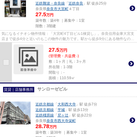
近鉄難波・奈良線
「
近鉄奈良
」駅 徒歩25分
奈良県
奈良市
大宮町
４丁目
27.5
万円
築年数：築4年 ｜募集中：
1室
階数：3階建
気になるイチオシ物件情報：「大宮町4丁目ビル1棟貸し」。奈良信用金庫大宮支
店まで徒歩4分と近いのもこの物件の魅力です。駅から徒歩9分にある物件なの
で、電車利用が多い方にオスス...
27.5
万
円
(管理費・共益費 -)
敷：1ヶ月｜礼：3ヶ月
所在階：1-3階
間取り：-
面積：110.59㎡
サンローゼビル
賃貸｜店舗事務所
近鉄京都線
「
大和西大寺
」駅 徒歩7分
近鉄京都線
「
平城
」駅 徒歩13分
近鉄橿原線
「
尼ヶ辻
」駅 徒歩22分
奈良県
奈良市
西大寺栄町
28.78
万円
築年数：築38年 ｜募集中：
1室