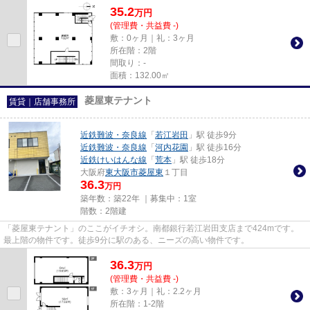
35.2
万
円
(管理費・共益費 -)
敷：0ヶ月｜礼：3ヶ月
所在階：2階
間取り：-
面積：132.00㎡
菱屋東テナント
賃貸｜店舗事務所
近鉄難波・奈良線
「
若江岩田
」駅 徒歩9分
近鉄難波・奈良線
「
河内花園
」駅 徒歩16分
近鉄けいはんな線
「
荒本
」駅 徒歩18分
大阪府
東大阪市
菱屋東
１丁目
36.3
万円
築年数：築22年 ｜募集中：
1室
階数：2階建
「菱屋東テナント」のここがイチオシ。南都銀行若江岩田支店まで424mです。
最上階の物件です。徒歩9分に駅のある、ニーズの高い物件です。
36.3
万
円
(管理費・共益費 -)
敷：3ヶ月｜礼：2.2ヶ月
所在階：1-2階