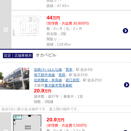
間取り：-
面積：47.43㎡
44
万
円
(管理費・共益費 30,800円)
敷：0ヶ月｜礼：2ヶ月
所在階：2階
間取り：-
面積：119.40㎡
オカベビル
賃貸｜店舗事務所
近鉄けいはんな線
「
荒本
」駅 徒歩3分
地下鉄中央線
「
長田
」駅 徒歩15分
近鉄難波・奈良線
「
若江岩田
」駅 徒歩25分
大阪府
東大阪市
荒本新町
20.9
万円
築年数：築37年 ｜募集中：
1室
階数：3階建
徒歩3分に駅がある物件です。最上階の物件です。
20.9
万
円
(管理費・共益費 5,500円)
敷：0ヶ月｜礼：2.2ヶ月