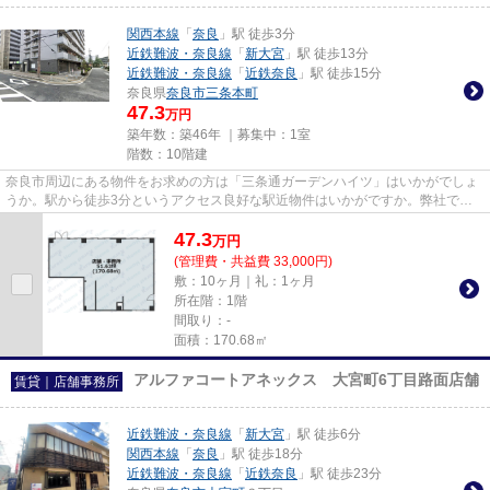
関西本線
「
奈良
」駅 徒歩3分
近鉄難波・奈良線
「
新大宮
」駅 徒歩13分
近鉄難波・奈良線
「
近鉄奈良
」駅 徒歩15分
奈良県
奈良市
三条本町
47.3
万円
築年数：築46年 ｜募集中：
1室
階数：10階建
奈良市周辺にある物件をお求めの方は「三条通ガーデンハイツ」はいかがでしょ
うか。駅から徒歩3分というアクセス良好な駅近物件はいかがですか。弊社では
関西本線奈良駅周辺の物件を取...
47.3
万
円
(管理費・共益費 33,000円)
敷：10ヶ月｜礼：1ヶ月
所在階：1階
間取り：-
面積：170.68㎡
アルファコートアネックス 大宮町6丁目路面店舗
賃貸｜店舗事務所
近鉄難波・奈良線
「
新大宮
」駅 徒歩6分
関西本線
「
奈良
」駅 徒歩18分
近鉄難波・奈良線
「
近鉄奈良
」駅 徒歩23分