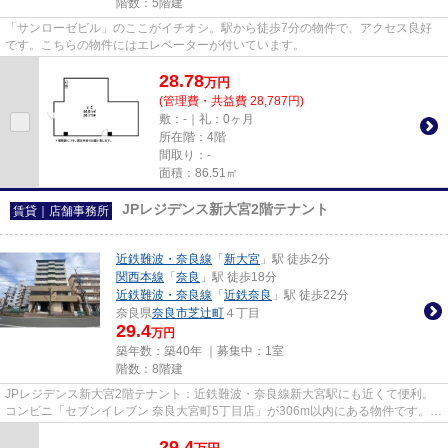
階数：5階建
「サンローゼビル」のここがイチオシ。駅から徒歩7分の物件で、アクセス良好
です。こちらの物件にはエレベーターが付いています。
28.78
万
円
(管理費・共益費 28,787円)
敷：-｜礼：0ヶ月
所在階：4階
間取り：-
面積：86.51㎡
JPレジデンス新大宮2階テナント
賃貸｜店舗事務所
近鉄難波・奈良線
「
新大宮
」駅 徒歩2分
関西本線
「
奈良
」駅 徒歩18分
近鉄難波・奈良線
「
近鉄奈良
」駅 徒歩22分
奈良県
奈良市
芝辻町
４丁目
29.4
万円
築年数：築40年 ｜募集中：
1室
階数：8階建
JPレジデンス新大宮2階テナント：近鉄難波・奈良線新大宮駅にも近くて便利。
コンビニ「セブンイレブン 奈良大宮町5丁目店」が306m以内にある物件です。周
辺には、徒歩2分で利用できる...
29.4