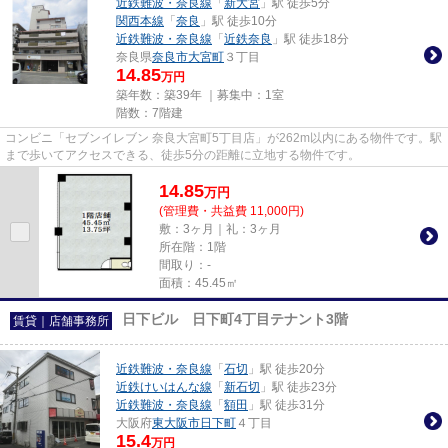
近鉄難波・奈良線
「
新大宮
」駅 徒歩5分
関西本線
「
奈良
」駅 徒歩10分
近鉄難波・奈良線
「
近鉄奈良
」駅 徒歩18分
奈良県
奈良市
大宮町
３丁目
14.85
万円
築年数：築39年 ｜募集中：
1室
階数：7階建
コンビニ「セブンイレブン 奈良大宮町5丁目店」が262m以内にある物件です。駅
まで歩いてアクセスできる、徒歩5分の距離に立地する物件です。
14.85
万
円
(管理費・共益費 11,000円)
敷：3ヶ月｜礼：3ヶ月
所在階：1階
間取り：-
面積：45.45㎡
日下ビル 日下町4丁目テナント3階
賃貸｜店舗事務所
近鉄難波・奈良線
「
石切
」駅 徒歩20分
近鉄けいはんな線
「
新石切
」駅 徒歩23分
近鉄難波・奈良線
「
額田
」駅 徒歩31分
大阪府
東大阪市
日下町
４丁目
15.4
万円