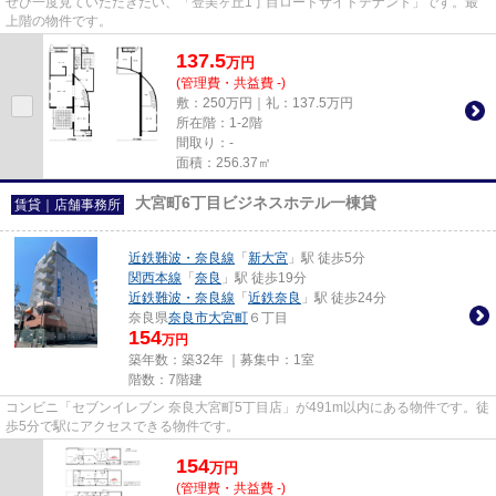
ぜひ一度見ていただきたい、「登美ヶ丘1丁目ロードサイドテナント」です。最
上階の物件です。
137.5
万
円
(管理費・共益費 -)
敷：250万円｜礼：137.5万円
所在階：1-2階
間取り：-
面積：256.37㎡
大宮町6丁目ビジネスホテル一棟貸
賃貸｜店舗事務所
近鉄難波・奈良線
「
新大宮
」駅 徒歩5分
関西本線
「
奈良
」駅 徒歩19分
近鉄難波・奈良線
「
近鉄奈良
」駅 徒歩24分
奈良県
奈良市
大宮町
６丁目
154
万円
築年数：築32年 ｜募集中：
1室
階数：7階建
コンビニ「セブンイレブン 奈良大宮町5丁目店」が491m以内にある物件です。徒
歩5分で駅にアクセスできる物件です。
154
万
円
(管理費・共益費 -)