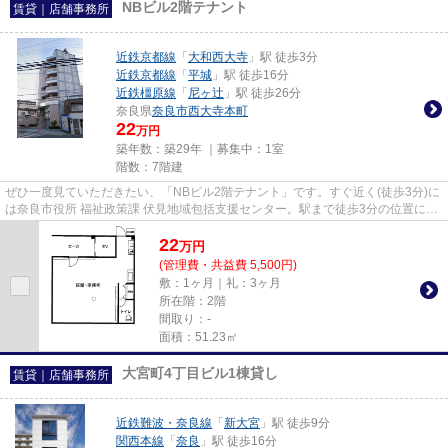
NBビル2階テナント
賃貸｜店舗事務所
近鉄京都線
「
大和西大寺
」駅 徒歩3分
近鉄京都線
「
平城
」駅 徒歩16分
近鉄橿原線
「
尼ヶ辻
」駅 徒歩26分
奈良県
奈良市
西大寺本町
22
万円
築年数：築29年 ｜募集中：
1室
階数：7階建
ぜひ一度見ていただきたい、「NBビル2階テナント」です。すぐ近く(徒歩3分)に
は奈良市役所 福祉政策課 伏見地域包括支援センター。駅まで徒歩3分の位置に立
地する、アクセス良好な物件...
22
万
円
(管理費・共益費 5,500円)
敷：1ヶ月｜礼：3ヶ月
所在階：2階
間取り：-
面積：51.23㎡
大宮町4丁目ビル1棟貸し
賃貸｜店舗事務所
近鉄難波・奈良線
「
新大宮
」駅 徒歩9分
関西本線
「
奈良
」駅 徒歩16分