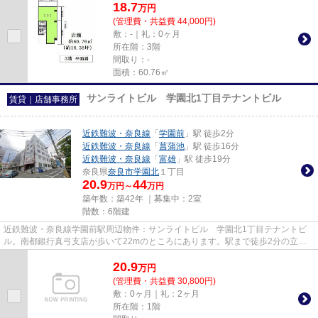
18.7
万
円
(管理費・共益費 44,000円)
敷：-｜礼：0ヶ月
所在階：3階
間取り：-
面積：60.76㎡
サンライトビル 学園北1丁目テナントビル
賃貸｜店舗事務所
近鉄難波・奈良線
「
学園前
」駅 徒歩2分
近鉄難波・奈良線
「
菖蒲池
」駅 徒歩16分
近鉄難波・奈良線
「
富雄
」駅 徒歩19分
奈良県
奈良市
学園北
１丁目
20.9
44
万円～
万円
築年数：築42年 ｜募集中：
2室
階数：6階建
近鉄難波・奈良線学園前駅周辺物件：サンライトビル 学園北1丁目テナントビ
ル。南都銀行真弓支店が歩いて22mのところにあります。駅まで徒歩2分の立地
が魅力的な、利便性の高い物件で...
20.9
万
円
(管理費・共益費 30,800円)
敷：0ヶ月｜礼：2ヶ月
所在階：1階