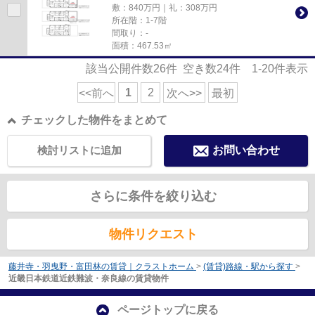
敷：840万円｜礼：308万円
所在階：1-7階
間取り：-
面積：467.53㎡
該当公開件数
26
件 空き数
24
件
1-20
件表示
1
2
<<前へ
次へ>>
最初
チェックした物件をまとめて
検討リストに追加
お問い合わせ
さらに条件を絞り込む
物件リクエスト
藤井寺・羽曳野・富田林の賃貸｜クラストホーム
>
(賃貸)路線・駅から探す
>
近畿日本鉄道近鉄難波・奈良線の賃貸物件
ページトップに戻る