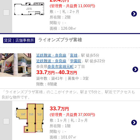
万
円
(管理費・共益費 11,000円)
敷：-｜礼：2ヶ月
所在階：2階
間取り：-
面積：126.08㎡
ライオンズプラザ富雄
賃貸｜店舗事務所
近鉄難波・奈良線
「
富雄
」駅 徒歩5分
近鉄難波・奈良線
「
学園前
」駅 徒歩22分
奈良県
奈良市
富雄元町
２丁目
33.7
40.3
万円～
万円
築年数：築41年 ｜募集中：
3室
階数：8階建
「ライオンズプラザ富雄」のここがイチオシ。駅まで5分と、駅近でアクセスも
良好な物件です。
33.7
万
円
(管理費・共益費 37,000円)
敷：1ヶ月｜礼：2ヶ月
所在階：1階
間取り：-
面積：101.07㎡