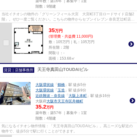
築年数：築16年 ｜募集中：
1室
階数：9階建
当社イチオシの物件の「グリーンフィール大宮 大宮町3丁目ロードサイド店舗2
階」。ぜひ一度ご覧ください。こちらの物件からセブンイレブン 奈良芝辻町店ま
で341mです。駅まで歩いてア...
35
万
円
(管理費・共益費 11,000円)
敷：105万円｜礼：105万円
所在階：2階
間取り：-
面積：153.68㎡
天王寺真田山TOUDAIビル
賃貸｜店舗事務所
大阪環状線
「
鶴橋
」駅 徒歩5分
大阪環状線
「
玉造
」駅 徒歩9分
近鉄難波・奈良線
「
大阪上本町
」駅 徒歩16分
大阪府
大阪市天王寺区
舟橋町
35.2
万円
築年数：築57年 ｜募集中：
1室
階数：4階建
気になるイチオシ物件情報：「天王寺真田山TOUDAIビル」。高ニーズな駅近の
物件で、徒歩5分で駅に行くことができます。