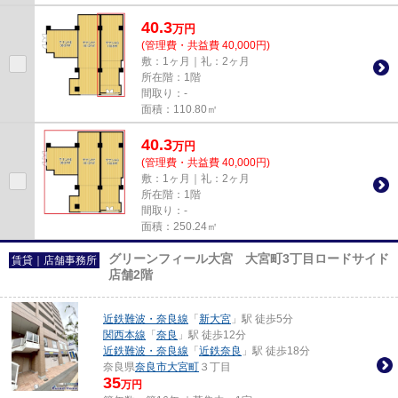
40.3
万
円
(管理費・共益費 40,000円)
敷：1ヶ月｜礼：2ヶ月
所在階：1階
間取り：-
面積：110.80㎡
40.3
万
円
(管理費・共益費 40,000円)
敷：1ヶ月｜礼：2ヶ月
所在階：1階
間取り：-
面積：250.24㎡
グリーンフィール大宮 大宮町3丁目ロードサイド
賃貸｜店舗事務所
店舗2階
近鉄難波・奈良線
「
新大宮
」駅 徒歩5分
関西本線
「
奈良
」駅 徒歩12分
近鉄難波・奈良線
「
近鉄奈良
」駅 徒歩18分
奈良県
奈良市
大宮町
３丁目
35
万円