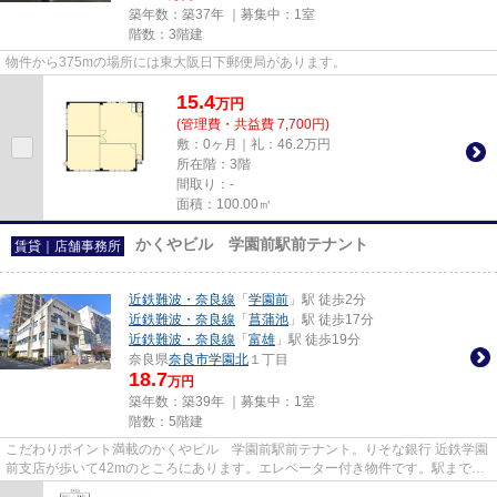
築年数：築37年 ｜募集中：
1室
階数：3階建
物件から375mの場所には東大阪日下郵便局があります。
15.4
万
円
(管理費・共益費 7,700円)
敷：0ヶ月｜礼：46.2万円
所在階：3階
間取り：-
面積：100.00㎡
かくやビル 学園前駅前テナント
賃貸｜店舗事務所
近鉄難波・奈良線
「
学園前
」駅 徒歩2分
近鉄難波・奈良線
「
菖蒲池
」駅 徒歩17分
近鉄難波・奈良線
「
富雄
」駅 徒歩19分
奈良県
奈良市
学園北
１丁目
18.7
万円
築年数：築39年 ｜募集中：
1室
階数：5階建
こだわりポイント満載のかくやビル 学園前駅前テナント。りそな銀行 近鉄学園
前支店が歩いて42mのところにあります。エレベーター付き物件です。駅まで歩
いてアクセスできる、徒歩2分...