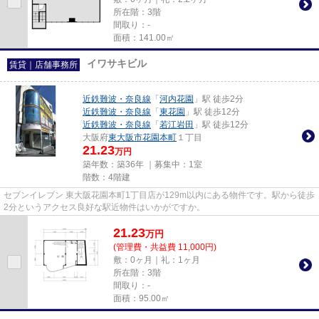
所在階：3階
間取り：-
面積：141.00㎡
イワサキビル
賃貸｜店舗事務所
近鉄難波・奈良線
「
河内花園
」駅 徒歩2分
近鉄難波・奈良線
「
東花園
」駅 徒歩12分
近鉄難波・奈良線
「
若江岩田
」駅 徒歩12分
大阪府
東大阪市
花園本町
１丁目
21.23
万円
築年数：築36年 ｜募集中：
1室
階数：4階建
セブンイレブン 東大阪花園本町1丁目店が129m以内にある物件です。駅から徒歩
2分というアクセス良好な駅近物件はいかがですか。
21.23
万
円
(管理費・共益費 11,000円)
敷：0ヶ月｜礼：1ヶ月
所在階：3階
間取り：-
面積：95.00㎡