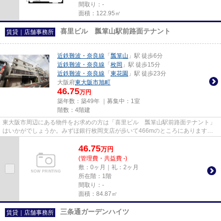
間取り：-
面積：122.95㎡
喜里ビル 瓢箪山駅前路面テナント
賃貸｜店舗事務所
近鉄難波・奈良線
「
瓢箪山
」駅 徒歩6分
近鉄難波・奈良線
「
枚岡
」駅 徒歩15分
近鉄難波・奈良線
「
東花園
」駅 徒歩23分
大阪府
東大阪市
旭町
46.75
万円
築年数：築49年 ｜募集中：
1室
階数：4階建
東大阪市周辺にある物件をお求めの方は「喜里ビル 瓢箪山駅前路面テナント」
はいかがでしょうか。みずほ銀行枚岡支店が歩いて466mのところにあります。
高いニーズのある、駅徒歩6分の...
46.75
万
円
(管理費・共益費 -)
敷：0ヶ月｜礼：2ヶ月
所在階：1階
間取り：-
面積：84.87㎡
三条通ガーデンハイツ
賃貸｜店舗事務所