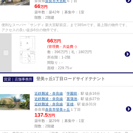
奈良県
奈良市
大宮町
６丁目
66
万円
築年数：築42年 ｜募集中：
1室
階数：2階建
便利なスーパー「サンディ 新大宮駅前店」まで385mです。最上階の物件です。
アクセスの良い徒歩6分の物件です。
66
万
円
(管理費・共益費 -)
敷：396万円｜礼：180万円
所在階：1-2階
間取り：-
面積：229.75㎡
登美ヶ丘1丁目ロードサイドテナント
賃貸｜店舗事務所
近鉄難波・奈良線
「
学園前
」駅 徒歩16分
近鉄難波・奈良線
「
菖蒲池
」駅 徒歩27分
近鉄難波・奈良線
「
富雄
」駅 徒歩31分
奈良県
奈良市
登美ヶ丘
１丁目
137.5
万円
築年数：築29年 ｜募集中：
1室
階数：2階建