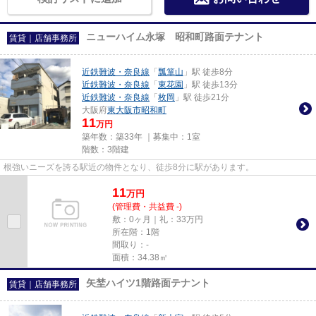
ニューハイム永塚 昭和町路面テナント
賃貸｜店舗事務所
近鉄難波・奈良線
「
瓢箪山
」駅 徒歩8分
近鉄難波・奈良線
「
東花園
」駅 徒歩13分
近鉄難波・奈良線
「
枚岡
」駅 徒歩21分
大阪府
東大阪市
昭和町
11
万円
築年数：築33年 ｜募集中：
1室
階数：3階建
根強いニーズを誇る駅近の物件となり、徒歩8分に駅があります。
11
万
円
(管理費・共益費 -)
敷：0ヶ月｜礼：33万円
所在階：1階
間取り：-
面積：34.38㎡
矢埜ハイツ1階路面テナント
賃貸｜店舗事務所