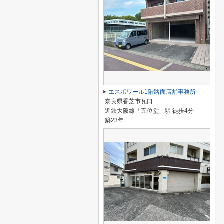
エスポワール1階路面店舗事務所
奈良県香芝市瓦口
近鉄大阪線「五位堂」駅 徒歩4分
築23年