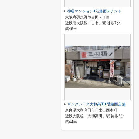
神谷マンション1階路面テナント
大阪府羽曳野市誉田２丁目
近鉄南大阪線「古市」駅 徒歩7分
築48年
サングレース大和高田1階路面店舗
奈良県大和高田市日之出西本町
近鉄大阪線「大和高田」駅 徒歩2分
築44年