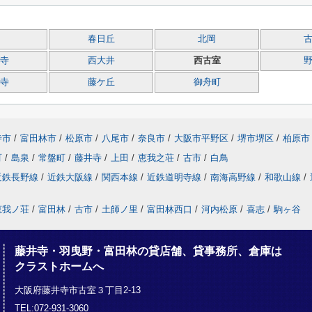
春日丘
北岡
寺
西大井
西古室
寺
藤ケ丘
御舟町
寺市
/
富田林市
/
松原市
/
八尾市
/
奈良市
/
大阪市平野区
/
堺市堺区
/
柏原市
町
/
島泉
/
常盤町
/
藤井寺
/
上田
/
恵我之荘
/
古市
/
白鳥
近鉄長野線
/
近鉄大阪線
/
関西本線
/
近鉄道明寺線
/
南海高野線
/
和歌山線
/
恵我ノ荘
/
富田林
/
古市
/
土師ノ里
/
富田林西口
/
河内松原
/
喜志
/
駒ヶ谷
藤井寺・羽曳野・富田林の貸店舗、貸事務所、倉庫は
クラストホームへ
大阪府藤井寺市古室３丁目2-13
TEL:072-931-3060