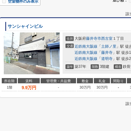
並び順：
空室物件のみ表示
該
サンシャインビル
大阪府
藤井寺市
西古室
１丁目
住所
交通
近鉄南大阪線
「
土師ノ里
」駅 徒
近鉄南大阪線
「
藤井寺
」駅 徒歩1
近鉄南大阪線
「
道明寺
」駅 徒歩2
築37年
3階建
鉄骨
築年
階数
構造
所在階
賃料
管理費・共益費
敷金
礼金
間取り
9.9
万円
1階
-
30万円
30万円
-
該