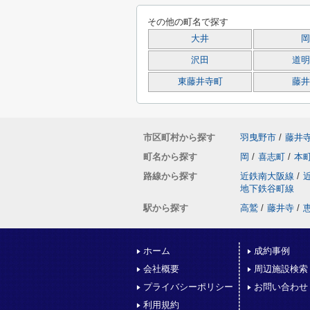
その他の町名で探す
大井
岡
沢田
道明
東藤井寺町
藤井
市区町村から探す
羽曳野市
/
藤井
町名から探す
岡
/
喜志町
/
本
路線から探す
近鉄南大阪線
/
地下鉄谷町線
駅から探す
高鷲
/
藤井寺
/
ホーム
成約事例
会社概要
周辺施設検索
プライバシーポリシー
お問い合わせ
利用規約