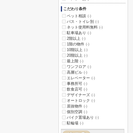
こだわり条件
ペット相談
(-)
バス・トイレ別
(-)
ネット使用料無料
(-)
駐車場あり
(-)
2階以上
(-)
1階の物件
(-)
10階以上
(-)
20階以上
(-)
最上階
(-)
ワンフロア
(-)
高層ビル
(-)
エレベーター
(-)
事務所可
(-)
飲食店可
(-)
デザイナーズ
(-)
オートロック
(-)
居抜物件
(-)
個別空調
(-)
バイク置場あり
(-)
駐輪場
(-)