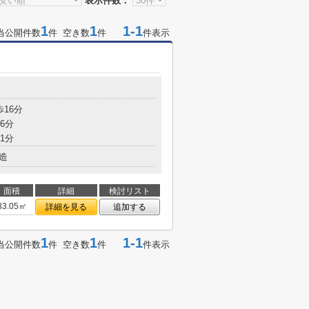
表示件数：
1
1
1-1
当公開件数
件 空き数
件
件表示
歩16分
6分
1分
造
面積
詳細
検討リスト
33.05㎡
詳細を見る
追加する
1
1
1-1
当公開件数
件 空き数
件
件表示