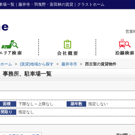
車場一覧｜藤井寺・羽曳野・富田林の賃貸｜クラストホーム
営業
トホーム
>
(賃貸)地域から探す
>
藤井寺市
>
西古室の賃貸物件
、事務所、駐車場一覧
面積
下限なし～上限なし
築年数
指定しない
間取り
指定なし