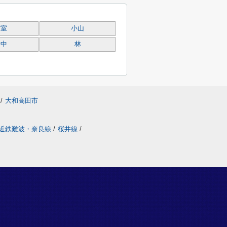
古室
小山
野中
林
/
大和高田市
近鉄難波・奈良線
/
桜井線
/