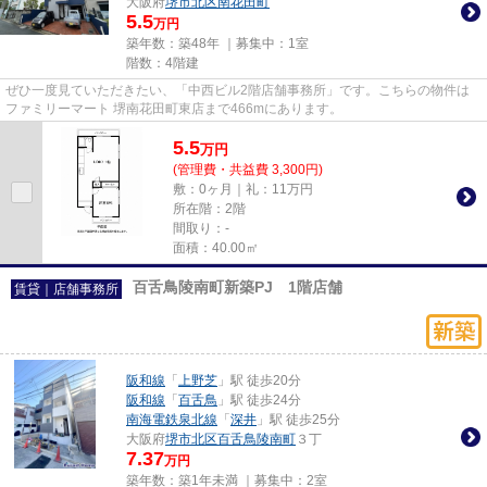
大阪府
堺市北区
南花田町
5.5
万円
築年数：築48年 ｜募集中：
1室
階数：4階建
ぜひ一度見ていただきたい、「中西ビル2階店舗事務所」です。こちらの物件は
ファミリーマート 堺南花田町東店まで466mにあります。
5.5
万
円
(管理費・共益費 3,300円)
敷：0ヶ月｜礼：11万円
所在階：2階
間取り：-
面積：40.00㎡
百舌鳥陵南町新築PJ 1階店舗
賃貸｜店舗事務所
阪和線
「
上野芝
」駅 徒歩20分
阪和線
「
百舌鳥
」駅 徒歩24分
南海電鉄泉北線
「
深井
」駅 徒歩25分
大阪府
堺市北区
百舌鳥陵南町
３丁
7.37
万円
築年数：築1年未満 ｜募集中：
2室