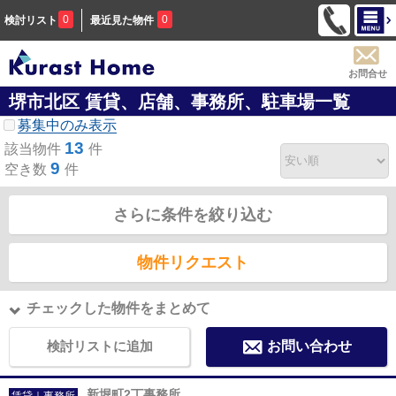
0
0
検討リスト
最近見た物件
お問合せ
堺市北区 賃貸、店舗、事務所、駐車場一覧
募集中のみ表示
13
該当物件
件
9
空き数
件
さらに条件を絞り込む
物件リクエスト
チェックした物件をまとめて
検討リストに追加
お問い合わせ
新堀町2丁事務所
賃貸｜事務所