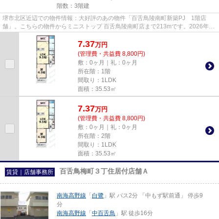
階数：3階建
堺市北区近辺での物件情報：大好評のあの物件「百舌鳥陵南町新築PJ 1階店
舗」。こちらの物件からミニストップ 百舌鳥陵南町店まで213mです。2026年築
の物件です。
7.37
万
円
(管理費・共益費 8,800円)
敷：0ヶ月｜礼：0ヶ月
所在階：1階
間取り：1LDK
面積：35.53㎡
7.37
万
円
(管理費・共益費 8,800円)
敷：0ヶ月｜礼：0ヶ月
所在階：2階
間取り：1LDK
面積：35.53㎡
百舌鳥梅町３丁住居付店舗Ａ
賃貸｜店舗事務所
南海高野線
「
白鷺
」駅 バス2分 「中もず駅前通」 停歩9
分
南海高野線
「
中百舌鳥
」駅 徒歩16分