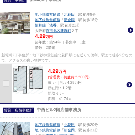
地下鉄御堂筋線
「
北花田
」駅 徒歩9分
地下鉄御堂筋線
「
新金岡
」駅 徒歩18分
阪和線
「
浅香
」駅 徒歩21分
大阪府
堺市北区
新堀町
２丁
4.29
万円
築年数：築54年 ｜募集中：
1室
階数：2階建
新堀町2丁事務所：地下鉄御堂筋線北花田駅にも近くて便利。駅まで徒歩9分なの
で、アクセスの良い物件です。
4.29
万
円
(管理費・共益費 5,500円)
敷：-｜礼：4.29万円
所在階：1-2階
間取り：-
面積：41.74㎡
中西ビル2階店舗事務所
賃貸｜店舗事務所
地下鉄御堂筋線
「
北花田
」駅 徒歩20分
地下鉄御堂筋線
「
新金岡
」駅 徒歩21分