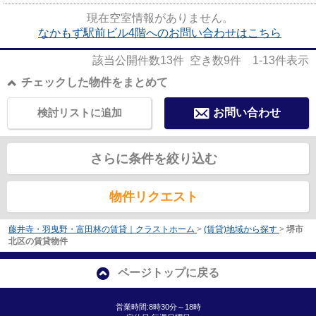
な、利便性の高い物件です。エ...
現在空室情報がありません。
なかもず駅前ビル4階へのお問い合わせはこちら
該当公開件数
13
件 空き数
9
件
1-13
件表示
チェックした物件をまとめて
検討リストに追加
お問い合わせ
さらに条件を絞り込む
物件リクエスト
藤井寺・羽曳野・富田林の賃貸｜クラストホーム
>
(賃貸)地域から探す
>
堺市
北区の賃貸物件
ページトップに戻る
営業時間:8時30分～18時