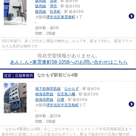
阪和線
「
浅香
」駅 徒歩3分
阪和線
「
堺市
」駅 徒歩13分
阪和線
「
杉本町
」駅 徒歩19分
大阪府
堺市北区
東雲東町
４丁
-
築年数：築5年
階数：2階建
2021年築で、多くの方がご満足の物件はこちらです。駅まで3分と、駅近でアク
セスも良好な物件です。
現在空室情報がありません。
あんしん+東雲東町08-1058へのお問い合わせはこちら
なかもず駅前ビル4階
賃貸｜店舗事務所
地下鉄御堂筋線
「
なかもず
」駅 徒歩2分
南海高野線
「
百舌鳥八幡
」駅 徒歩13分
南海高野線
「
白鷺
」駅 徒歩14分
大阪府
堺市北区
中百舌鳥町
２丁
-
築年数：築25年
階数：5階建
「なかもず駅前ビル4階」のここがイチオシ。ミニストップ 中百舌鳥駅前店まで
徒歩4分と近場にコンビニがあるのもポイント。駅まで徒歩2分の立地が魅力的