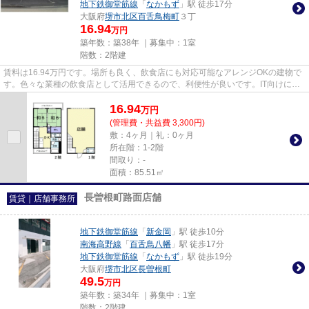
地下鉄御堂筋線
「
なかもず
」駅 徒歩17分
大阪府
堺市北区
百舌鳥梅町
３丁
16.94
万円
築年数：築38年 ｜募集中：
1室
階数：2階建
賃料は16.94万円です。場所も良く、飲食店にも対応可能なアレンジOKの建物で
す。色々な業種の飲食店として活用できるので、利便性が良いです。IT向けに造
られているので商業施設が多く...
16.94
万
円
(管理費・共益費 3,300円)
敷：4ヶ月｜礼：0ヶ月
所在階：1-2階
間取り：-
面積：85.51㎡
長曽根町路面店舗
賃貸｜店舗事務所
地下鉄御堂筋線
「
新金岡
」駅 徒歩10分
南海高野線
「
百舌鳥八幡
」駅 徒歩17分
地下鉄御堂筋線
「
なかもず
」駅 徒歩19分
大阪府
堺市北区
長曽根町
49.5
万円
築年数：築34年 ｜募集中：
1室
階数：2階建