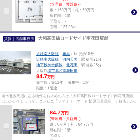
(管理費・共益費 -)
敷：150万円｜礼：50万円
所在階：1階
間取り：-
面積：127.98㎡
大和高田線ロードサイド南花田店舗
賃貸｜店舗事務所
近鉄南大阪線
「
布忍
」駅 徒歩15分
近鉄南大阪線
「
河内天美
」駅 徒歩21分
地下鉄御堂筋線
「
北花田
」駅 徒歩25分
大阪府
堺市北区
南花田町
84.7
万円
築年数：築12年 ｜募集中：
1室
階数：1階建
堺市北区周辺にある物件をお求めの方は「大和高田線ロードサイド南花田店舗」
はいかがでしょうか。コンビニ「ファミリーマート 松原天美我堂一丁目店」が
411m以内にある物件です。徒歩...
84.7
万
円
(管理費・共益費 -)
敷：6ヶ月｜礼：84.7万円
所在階：1階
間取り：-