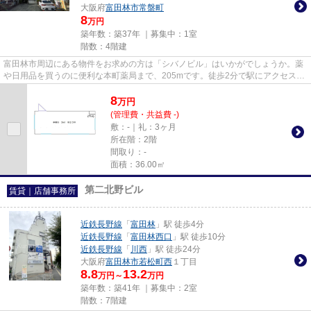
大阪府
富田林市
常盤町
8
万円
築年数：築37年 ｜募集中：
1室
階数：4階建
富田林市周辺にある物件をお求めの方は「シバノビル」はいかがでしょうか。薬
や日用品を買うのに便利な本町薬局まで、205mです。徒歩2分で駅にアクセス可
能な、魅力的な駅近物件です。
8
万
円
(管理費・共益費 -)
敷：-｜礼：3ヶ月
所在階：2階
間取り：-
面積：36.00㎡
第二北野ビル
賃貸｜店舗事務所
近鉄長野線
「
富田林
」駅 徒歩4分
近鉄長野線
「
富田林西口
」駅 徒歩10分
近鉄長野線
「
川西
」駅 徒歩24分
大阪府
富田林市
若松町西
１丁目
8.8
13.2
万円～
万円
築年数：築41年 ｜募集中：
2室
階数：7階建