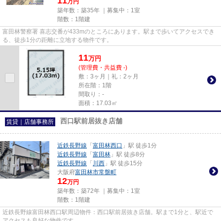
11
万円
築年数：築35年 ｜募集中：
1室
階数：1階建
富田林警察署 喜志交番が433mのところにあります。駅まで歩いてアクセスでき
る、徒歩1分の距離に立地する物件です。
11
万
円
(管理費・共益費 -)
敷：3ヶ月｜礼：2ヶ月
所在階：1階
間取り：-
面積：17.03㎡
西口駅前居抜き店舗
賃貸｜店舗事務所
近鉄長野線
「
富田林西口
」駅 徒歩1分
近鉄長野線
「
富田林
」駅 徒歩8分
近鉄長野線
「
川西
」駅 徒歩15分
大阪府
富田林市
常盤町
12
万円
築年数：築72年 ｜募集中：
1室
階数：1階建
近鉄長野線富田林西口駅周辺物件：西口駅前居抜き店舗。駅まで1分と、駅近で
アクセスも良好な物件です。