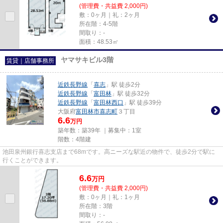
(管理費・共益費 2,000円)
敷：0ヶ月｜礼：2ヶ月
所在階：4-5階
間取り：-
面積：48.53㎡
ヤマサキビル3階
賃貸｜店舗事務所
近鉄長野線
「
喜志
」駅 徒歩2分
近鉄長野線
「
富田林
」駅 徒歩32分
近鉄長野線
「
富田林西口
」駅 徒歩39分
大阪府
富田林市
喜志町
３丁目
6.6
万円
築年数：築39年 ｜募集中：
1室
階数：4階建
池田泉州銀行喜志支店まで68mです。高ニーズな駅近の物件で、徒歩2分で駅に
行くことができます。
6.6
万
円
(管理費・共益費 2,000円)
敷：0ヶ月｜礼：1ヶ月
所在階：3階
間取り：-