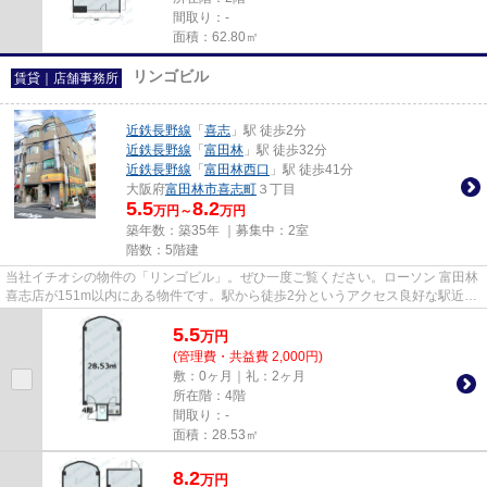
間取り：-
面積：62.80㎡
リンゴビル
賃貸｜店舗事務所
近鉄長野線
「
喜志
」駅 徒歩2分
近鉄長野線
「
富田林
」駅 徒歩32分
近鉄長野線
「
富田林西口
」駅 徒歩41分
大阪府
富田林市
喜志町
３丁目
5.5
8.2
万円～
万円
築年数：築35年 ｜募集中：
2室
階数：5階建
当社イチオシの物件の「リンゴビル」。ぜひ一度ご覧ください。ローソン 富田林
喜志店が151m以内にある物件です。駅から徒歩2分というアクセス良好な駅近物
件はいかがですか。
5.5
万
円
(管理費・共益費 2,000円)
敷：0ヶ月｜礼：2ヶ月
所在階：4階
間取り：-
面積：28.53㎡
8.2
万
円