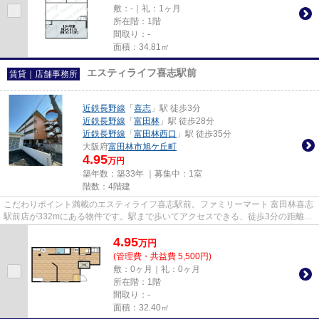
敷：-｜礼：1ヶ月
所在階：1階
間取り：-
面積：34.81㎡
エスティライフ喜志駅前
賃貸｜店舗事務所
近鉄長野線
「
喜志
」駅 徒歩3分
近鉄長野線
「
富田林
」駅 徒歩28分
近鉄長野線
「
富田林西口
」駅 徒歩35分
大阪府
富田林市
旭ケ丘町
4.95
万円
築年数：築33年 ｜募集中：
1室
階数：4階建
こだわりポイント満載のエスティライフ喜志駅前。ファミリーマート 富田林喜志
駅前店が332mにある物件です。駅まで歩いてアクセスできる、徒歩3分の距離に
立地する物件です。
4.95
万
円
(管理費・共益費 5,500円)
敷：0ヶ月｜礼：0ヶ月
所在階：1階
間取り：-
面積：32.40㎡