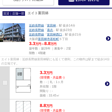
エイト富田林
賃貸｜店舗一部
近鉄長野線
「
富田林
」駅 徒歩14分
近鉄長野線
「
喜志
」駅 徒歩23分
近鉄長野線
「
富田林西口
」駅 徒歩21分
大阪府
富田林市
若松町
５丁目
3.3
8.8
万円～
万円
築年数：築28年 ｜募集中：
2室
階数：4階建
エイト富田林：近鉄長野線富田林駅にも近くて便利。この物件は駅まで徒歩14分
の立地です。
3.3
万
円
(管理費・共益費 -)
敷：-｜礼：1ヶ月
所在階：1階
間取り：-
面積：33.45㎡
8.8
万
円
(管理費・共益費 -)