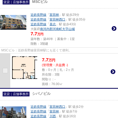
MSCビル
賃貸｜店舗事務所
近鉄長野線
「
富田林
」駅 徒歩29分
近鉄長野線
「
富田林西口
」駅 徒歩35分
近鉄長野線
「
喜志
」駅 徒歩43分
大阪府
南河内郡河南町
大字山城
7.7
万円
築年数：築46年 ｜募集中：
1室
階数：3階建
MSCビル：近鉄長野線富田林駅にも近くて便利。
7.7
万
円
(管理費・共益費 -)
敷：0ヶ月｜礼：2ヶ月
所在階：3階
間取り：-
面積：76.00㎡
シバノビル
賃貸｜店舗事務所
近鉄長野線
「
富田林西口
」駅 徒歩2分
近鉄長野線
「
富田林
」駅 徒歩7分
近鉄長野線
「
川西
」駅 徒歩16分