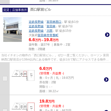
面積：56.88㎡
西口駅前ビル
賃貸｜店舗事務所
近鉄長野線
「
富田林西口
」駅 徒歩1分
近鉄長野線
「
富田林
」駅 徒歩7分
近鉄長野線
「
川西
」駅 徒歩15分
大阪府
富田林市
常盤町
6.6
19.8
万円～
万円
築年数：築37年 ｜募集中：
2室
階数：2階建
当社イチオシの物件の「西口駅前ビル」。ぜひ一度ご覧ください。ローソン 富田
林西口駅前店が138m以内にある物件です。徒歩1分で駅にアクセスできる物件で
す。
6.6
万
円
(管理費・共益費 -)
敷：0ヶ月｜礼：19.8万円
所在階：2階
間取り：-
面積：38.22㎡
19.8
万
円
(管理費・共益費 -)
敷：0ヶ月｜礼：66万円