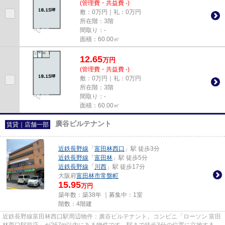
(管理費・共益費 -)
敷：0万円｜礼：0万円
所在階：3階
間取り：-
面積：60.00㎡
12.65
万
円
(管理費・共益費 -)
敷：0万円｜礼：0万円
所在階：3階
間取り：-
面積：60.00㎡
廣谷ビルテナント
賃貸｜店舗一部
近鉄長野線
「
富田林西口
」駅 徒歩3分
近鉄長野線
「
富田林
」駅 徒歩5分
近鉄長野線
「
川西
」駅 徒歩17分
大阪府
富田林市
常盤町
15.95
万円
築年数：築38年 ｜募集中：
1室
階数：4階建
近鉄長野線富田林西口駅周辺物件：廣谷ビルテナント。コンビニ「ローソン 富田
林西口駅前店」が267m以内にある物件です。駅まで徒歩3分の位置に立地する、