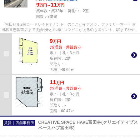
9
11
万円～
万円
築年数：築32年 ｜募集中：
2室
階数：3階建
「松田ビル2階ロードサイドテナント」のここがイチオシ。ファミリーマート 富
田林喜志駅前店まで徒歩4分と近場にコンビニがあるのもポイント。駅まで3分
と、駅近でアクセスも良好な物...
9
万
円
(管理費・共益費 -)
敷：-｜礼：3ヶ月
所在階：2階
間取り：-
面積：49.69㎡
11
万
円
(管理費・共益費 -)
敷：-｜礼：3ヶ月
所在階：2階
間取り：-
面積：60.47㎡
CREATIVE SPACE HAVE富田林(クリエイティブス
賃貸｜店舗事務所
ペースハブ富田林)