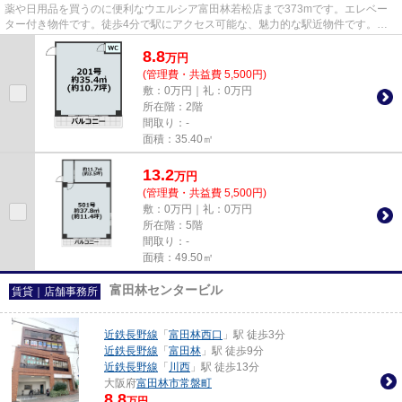
薬や日用品を買うのに便利なウエルシア富田林若松店まで373mです。エレベー
ター付き物件です。徒歩4分で駅にアクセス可能な、魅力的な駅近物件です。初
期費用のカード決済ができます。
8.8
万
円
(管理費・共益費 5,500円)
敷：0万円｜礼：0万円
所在階：2階
間取り：-
面積：35.40㎡
13.2
万
円
(管理費・共益費 5,500円)
敷：0万円｜礼：0万円
所在階：5階
間取り：-
面積：49.50㎡
富田林センタービル
賃貸｜店舗事務所
近鉄長野線
「
富田林西口
」駅 徒歩3分
近鉄長野線
「
富田林
」駅 徒歩9分
近鉄長野線
「
川西
」駅 徒歩13分
大阪府
富田林市
常盤町
8.8
万円