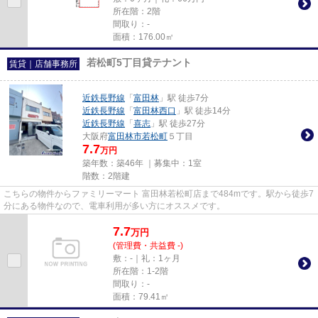
所在階：2階
間取り：-
面積：176.00㎡
若松町5丁目貸テナント
賃貸｜店舗事務所
近鉄長野線
「
富田林
」駅 徒歩7分
近鉄長野線
「
富田林西口
」駅 徒歩14分
近鉄長野線
「
喜志
」駅 徒歩27分
大阪府
富田林市
若松町
５丁目
7.7
万円
築年数：築46年 ｜募集中：
1室
階数：2階建
こちらの物件からファミリーマート 富田林若松町店まで484mです。駅から徒歩7
分にある物件なので、電車利用が多い方にオススメです。
7.7
万
円
(管理費・共益費 -)
敷：-｜礼：1ヶ月
所在階：1-2階
間取り：-
面積：79.41㎡