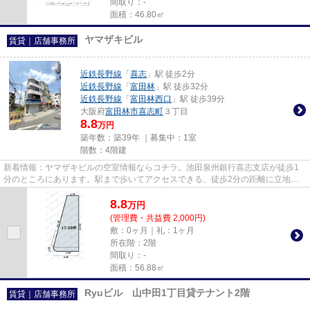
間取り：-
面積：46.80㎡
ヤマザキビル
賃貸｜店舗事務所
近鉄長野線
「
喜志
」駅 徒歩2分
近鉄長野線
「
富田林
」駅 徒歩32分
近鉄長野線
「
富田林西口
」駅 徒歩39分
大阪府
富田林市
喜志町
３丁目
8.8
万円
築年数：築39年 ｜募集中：
1室
階数：4階建
新着情報：ヤマザキビルの空室情報ならコチラ。池田泉州銀行喜志支店が徒歩1
分のところにあります。駅まで歩いてアクセスできる、徒歩2分の距離に立地す
る物件です。
8.8
万
円
(管理費・共益費 2,000円)
敷：0ヶ月｜礼：1ヶ月
所在階：2階
間取り：-
面積：56.88㎡
Ryuビル 山中田1丁目貸テナント2階
賃貸｜店舗事務所