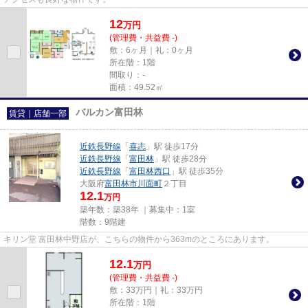
12
万
円
(管理費・共益費 -)
敷：6ヶ月｜礼：0ヶ月
所在階：1階
間取り：-
面積：49.52㎡
バルカン富田林
賃貸｜店舗一部
近鉄長野線
「
喜志
」駅 徒歩17分
近鉄長野線
「
富田林
」駅 徒歩28分
近鉄長野線
「
富田林西口
」駅 徒歩35分
大阪府
富田林市
川面町
２丁目
12.1
万円
築年数：築38年 ｜募集中：
1室
階数：9階建
キリン堂 富田林中野店が、こちらの物件から363mのところにあります。
12.1
万
円
(管理費・共益費 -)
敷：33万円｜礼：33万円
所在階：1階