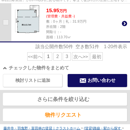
アクセス良好な物件です。
15.95
万
円
(管理費・共益費 -)
敷：0ヶ月｜礼：31.9万円
所在階：2階
間取り：-
面積：113.70㎡
該当公開件数
50
件 空き数
51
件
1-20
件表示
1
2
3
<<前へ
次へ>>
最初
チェックした物件をまとめて
検討リストに追加
お問い合わせ
さらに条件を絞り込む
物件リクエスト
藤井寺・羽曳野・富田林の賃貸｜クラストホーム
>
(賃貸)路線・駅から探す
>