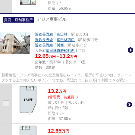
間取り：-
面積：56.65㎡
アジア商事ビル
賃貸｜店舗事務所
近鉄長野線
「
富田林
」駅 徒歩3分
近鉄長野線
「
富田林西口
」駅 徒歩11分
近鉄長野線
「
川西
」駅 徒歩25分
大阪府
富田林市
若松町西
１丁目
12.65
13.2
万円～
万円
築年数：築32年 ｜募集中：
3室
階数：3階建
新着情報：アジア商事ビルの空室情報ならコチラ。場所が平坦なのは、ランニン
グをする上で抑えたいポイントですね。周辺には、徒歩3分で利用できる駅があ
ります。移動範囲が広がる2駅...
13.2
万
円
(管理費・共益費 -)
敷：0万円｜礼：0万円
所在階：2階
間取り：-
面積：57.85㎡
12.65
万
円