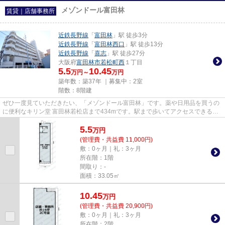
メゾンドール富田林
賃貸｜店舗事務所
近鉄長野線
「
富田林
」駅 徒歩3分
近鉄長野線
「
富田林西口
」駅 徒歩13分
近鉄長野線
「
喜志
」駅 徒歩27分
大阪府
富田林市
若松町西
１丁目
5.5
10.45
万円～
万円
築年数：築37年 ｜募集中：
2室
階数：8階建
ぜひ一度見ていただきたい、「メゾンドール富田林」です。薬や日用品を買うの
に便利なキリン堂 富田林若松店まで434mです。駅まで歩いてアクセスできる、
徒歩3分の距離に立地する物件...
5.5
万
円
(管理費・共益費 11,000円)
敷：0ヶ月｜礼：3ヶ月
所在階：1階
間取り：-
面積：33.05㎡
10.45
万
円
(管理費・共益費 20,900円)
敷：0ヶ月｜礼：3ヶ月
所在階：2階