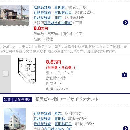
近鉄長野線
「
富田林
」駅 徒歩18分
近鉄長野線
「
富田林西口
」駅 徒歩20分
近鉄長野線
「
川西
」駅 徒歩31分
大阪府
富田林市
山中田町
１丁目
8.8
万円
築年数：築57年 ｜募集中：
1室
階数：2階建
Ryuビル 山中田1丁目貸テナント2階：近鉄長野線富田林駅にも近くて便利。薬
や日用品を買うのに便利なあおば薬局まで463mです。最上階の物件です。
8.8
万
円
(管理費・共益費 -)
敷：-｜礼：2ヶ月
所在階：2階
間取り：-
面積：29.75㎡
松田ビル2階ロードサイドテナント
賃貸｜店舗事務所
近鉄長野線
「
喜志
」駅 徒歩3分
近鉄長野線
「
富田林
」駅 徒歩28分
近鉄長野線
「
富田林西口
」駅 徒歩35分
大阪府
富田林市
旭ケ丘町