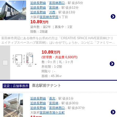
近鉄長野線
「
富田林西口
」駅 徒歩5分
近鉄長野線
「
富田林
」駅 徒歩12分
近鉄長野線
「
川西
」駅 徒歩13分
大阪府
富田林市
甲田
１丁目
10.89
万円
築年数：築2年 ｜募集中：
1室
階数：2階建
富田林市周辺にある物件をお求めの方は「CREATIVE SPACE HAVE富田林(クリ
エイティブスペースハブ富田林)」はいかがでしょうか。コンビニ「ファミリーマ
ート 富田林甲田一丁目店」が355...
10.89
万
円
(管理費・共益費 6,600円)
敷：0ヶ月｜礼：1ヶ月
所在階：1-2階
間取り：-
面積：45.36㎡
喜志駅前テナント
賃貸｜店舗事務所
近鉄長野線
「
喜志
」駅 徒歩1分
近鉄長野線
「
富田林
」駅 徒歩30分
近鉄長野線
「
富田林西口
」駅 徒歩37分
大阪府
富田林市
旭ケ丘町