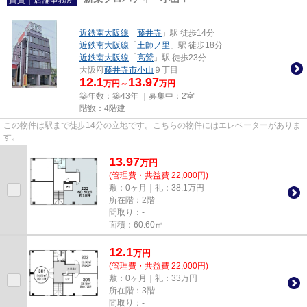
近鉄南大阪線
「
藤井寺
」駅 徒歩14分
近鉄南大阪線
「
土師ノ里
」駅 徒歩18分
近鉄南大阪線
「
高鷲
」駅 徒歩23分
大阪府
藤井寺市
小山
９丁目
12.1
13.97
万円～
万円
築年数：築43年 ｜募集中：
2室
階数：4階建
この物件は駅まで徒歩14分の立地です。こちらの物件にはエレベーターがありま
す。
13.97
万
円
(管理費・共益費 22,000円)
敷：0ヶ月｜礼：38.1万円
所在階：2階
間取り：-
面積：60.60㎡
12.1
万
円
(管理費・共益費 22,000円)
敷：0ヶ月｜礼：33万円
所在階：3階
間取り：-