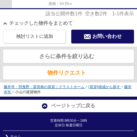
面積：54.50㎡
該当公開件数
1
件 空き数
2
件
1-1
件表示
チェックした物件をまとめて
検討リストに追加
お問い合わせ
さらに条件を絞り込む
物件リクエスト
藤井寺・羽曳野・富田林の賃貸｜クラストホーム
>
(賃貸)地域から探す
>
藤井
寺市
>
小山の賃貸物件
ページトップに戻る
営業時間:8時30分～18時
定休日:毎週日曜日
ホーム