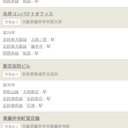
関西本線
「
柏原
」駅
永井コンパクトオフィス
大阪府藤井寺市西大井
空室あり
築24年
近鉄南大阪線
「
土師ノ里
」駅
近鉄南大阪線
「
藤井寺
」駅
関西本線
「
柏原
」駅
新庄吉田ビル
奈良県葛城市北花内
空室あり
築35年
和歌山線
「
大和新庄
」駅
近鉄御所線
「
近鉄新庄
」駅
近鉄御所線
「
忍海
」駅
東藤井寺町貸店舗
大阪府藤井寺市東藤井寺町
空室あり