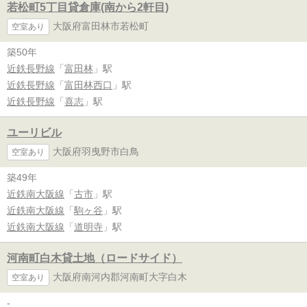
若松町5丁目貸倉庫(南から2軒目)
大阪府富田林市若松町
空室あり
築50年
近鉄長野線
「
富田林
」駅
近鉄長野線
「
富田林西口
」駅
近鉄長野線
「
喜志
」駅
ユーリビル
大阪府羽曳野市白鳥
空室あり
築49年
近鉄南大阪線
「
古市
」駅
近鉄南大阪線
「
駒ヶ谷
」駅
近鉄南大阪線
「
道明寺
」駅
河南町白木貸土地（ロードサイド）
大阪府南河内郡河南町大字白木
空室あり
-