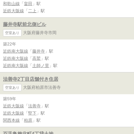
和歌山線
「
畠田
」駅
近鉄大阪線
「
二上
」駅
藤井寺駅前北側ビル
大阪府藤井寺市岡
空室あり
築22年
近鉄南大阪線
「
藤井寺
」駅
近鉄南大阪線
「
高鷲
」駅
近鉄南大阪線
「
土師ノ里
」駅
法善寺2丁目店舗付き住居
大阪府柏原市法善寺
空室あり
築59年
近鉄大阪線
「
法善寺
」駅
近鉄大阪線
「
堅下
」駅
関西本線
「
柏原
」駅
百舌鳥梅北町4丁貸土地