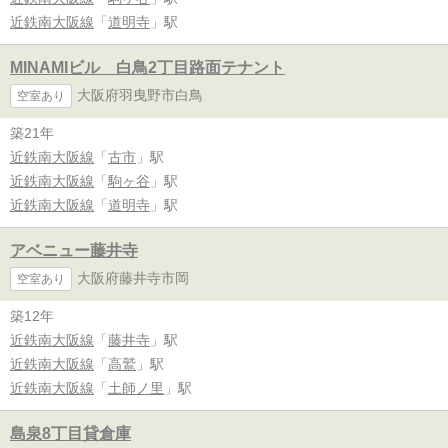
近鉄南大阪線
「
道明寺
」駅
MINAMIビル 白鳥2丁目路面テナント
大阪府羽曳野市白鳥
空室あり
築21年
近鉄南大阪線
「
古市
」駅
近鉄南大阪線
「
駒ヶ谷
」駅
近鉄南大阪線
「
道明寺
」駅
アベニュー藤井寺
大阪府藤井寺市岡
空室あり
築12年
近鉄南大阪線
「
藤井寺
」駅
近鉄南大阪線
「
高鷲
」駅
近鉄南大阪線
「
土師ノ里
」駅
島泉8丁目貸倉庫