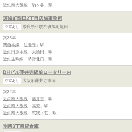
近鉄南大阪線
「
駒ヶ谷
」駅
斑鳩町龍田2丁目店舗事務所
奈良県生駒郡斑鳩町龍田
空室あり
築35年
関西本線
「
法隆寺
」駅
近鉄田原本線
「
大輪田
」駅
近鉄生駒線
「
勢野北口
」駅
DHビル藤井寺駅前ロータリー内
大阪府藤井寺市岡
空室あり
築32年
近鉄南大阪線
「
藤井寺
」駅
近鉄南大阪線
「
高鷲
」駅
近鉄南大阪線
「
恵我ノ荘
」駅
別所3丁目貸倉庫