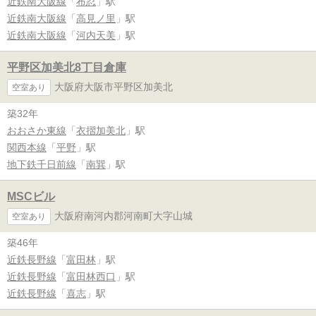
近鉄南大阪線
「
布忍
」駅
近鉄南大阪線
「
高見ノ里
」駅
近鉄南大阪線
「
河内天美
」駅
平野区加美北8丁目倉庫
大阪府大阪市平野区加美北
空室あり
築32年
おおさか東線
「
衣摺加美北
」駅
関西本線
「
平野
」駅
地下鉄千日前線
「
南巽
」駅
MSCビル
大阪府南河内郡河南町大字山城
空室あり
築46年
近鉄長野線
「
富田林
」駅
近鉄長野線
「
富田林西口
」駅
近鉄長野線
「
喜志
」駅