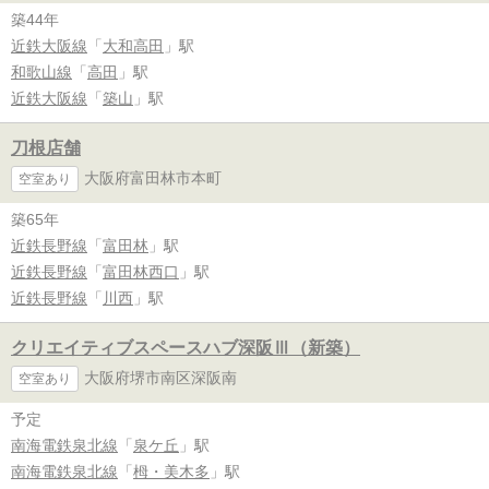
築44年
近鉄大阪線
「
大和高田
」駅
和歌山線
「
高田
」駅
近鉄大阪線
「
築山
」駅
刀根店舗
大阪府富田林市本町
空室あり
築65年
近鉄長野線
「
富田林
」駅
近鉄長野線
「
富田林西口
」駅
近鉄長野線
「
川西
」駅
クリエイティブスペースハブ深阪Ⅲ（新築）
大阪府堺市南区深阪南
空室あり
予定
南海電鉄泉北線
「
泉ケ丘
」駅
南海電鉄泉北線
「
栂・美木多
」駅