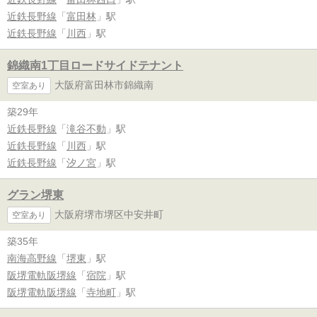
近鉄長野線
「
富田林
」駅
近鉄長野線
「
川西
」駅
錦織南1丁目ロードサイドテナント
大阪府富田林市錦織南
空室あり
築29年
近鉄長野線
「
滝谷不動
」駅
近鉄長野線
「
川西
」駅
近鉄長野線
「
汐ノ宮
」駅
グラン堺東
大阪府堺市堺区中安井町
空室あり
築35年
南海高野線
「
堺東
」駅
阪堺電軌阪堺線
「
宿院
」駅
阪堺電軌阪堺線
「
寺地町
」駅