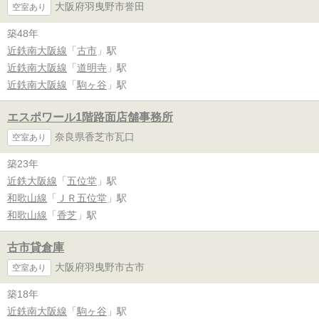
大阪府羽曳野市誉田
空室あり
築48年
近鉄南大阪線
「
古市
」駅
近鉄南大阪線
「
道明寺
」駅
近鉄南大阪線
「
駒ヶ谷
」駅
エスポワール1階路面店舗事務所
奈良県香芝市瓦口
空室あり
築23年
近鉄大阪線
「
五位堂
」駅
和歌山線
「
ＪＲ五位堂
」駅
和歌山線
「
香芝
」駅
古市貸倉庫
大阪府羽曳野市古市
空室あり
築18年
近鉄南大阪線
「
駒ヶ谷
」駅