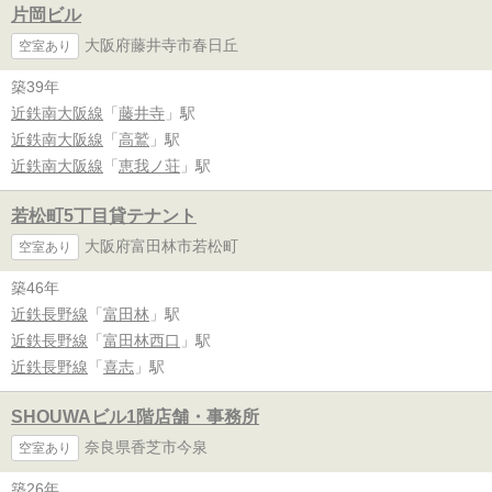
片岡ビル
大阪府藤井寺市春日丘
空室あり
築39年
近鉄南大阪線
「
藤井寺
」駅
近鉄南大阪線
「
高鷲
」駅
近鉄南大阪線
「
恵我ノ荘
」駅
若松町5丁目貸テナント
大阪府富田林市若松町
空室あり
築46年
近鉄長野線
「
富田林
」駅
近鉄長野線
「
富田林西口
」駅
近鉄長野線
「
喜志
」駅
SHOUWAビル1階店舗・事務所
奈良県香芝市今泉
空室あり
築26年