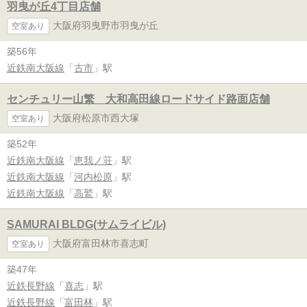
羽曳が丘4丁目店舗
大阪府羽曳野市羽曳が丘
空室あり
築56年
近鉄南大阪線
「
古市
」駅
センチュリー山繁 大和高田線ロードサイド路面店舗
大阪府松原市西大塚
空室あり
築52年
近鉄南大阪線
「
恵我ノ荘
」駅
近鉄南大阪線
「
河内松原
」駅
近鉄南大阪線
「
高鷲
」駅
SAMURAI BLDG(サムライビル)
大阪府富田林市喜志町
空室あり
築47年
近鉄長野線
「
喜志
」駅
近鉄長野線
「
富田林
」駅