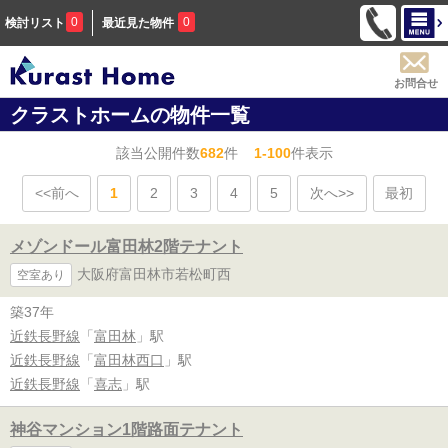
0
0
検討リスト
最近見た物件
お問合せ
クラストホームの物件一覧
該当公開件数
682
件
1-100
件表示
<<前へ
1
2
3
4
5
次へ>>
最初
メゾンドール富田林2階テナント
大阪府富田林市若松町西
空室あり
築37年
近鉄長野線
「
富田林
」駅
近鉄長野線
「
富田林西口
」駅
近鉄長野線
「
喜志
」駅
神谷マンション1階路面テナント