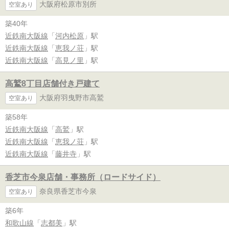
大阪府松原市別所
空室あり
築40年
近鉄南大阪線
「
河内松原
」駅
近鉄南大阪線
「
恵我ノ荘
」駅
近鉄南大阪線
「
高見ノ里
」駅
高鷲8丁目店舗付き戸建て
大阪府羽曳野市高鷲
空室あり
築58年
近鉄南大阪線
「
高鷲
」駅
近鉄南大阪線
「
恵我ノ荘
」駅
近鉄南大阪線
「
藤井寺
」駅
香芝市今泉店舗・事務所（ロードサイド）
奈良県香芝市今泉
空室あり
築6年
和歌山線
「
志都美
」駅