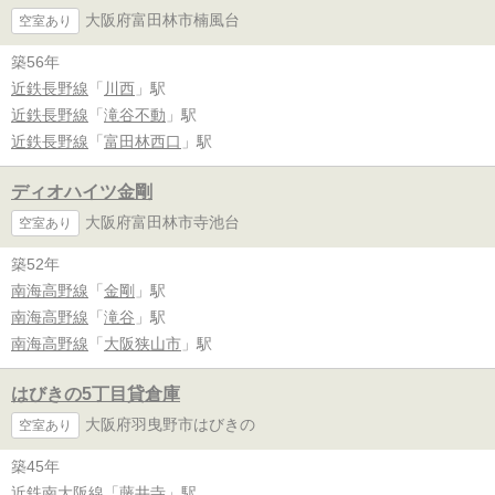
大阪府富田林市楠風台
空室あり
築56年
近鉄長野線
「
川西
」駅
近鉄長野線
「
滝谷不動
」駅
近鉄長野線
「
富田林西口
」駅
ディオハイツ金剛
大阪府富田林市寺池台
空室あり
築52年
南海高野線
「
金剛
」駅
南海高野線
「
滝谷
」駅
南海高野線
「
大阪狭山市
」駅
はびきの5丁目貸倉庫
大阪府羽曳野市はびきの
空室あり
築45年
近鉄南大阪線
「
藤井寺
」駅