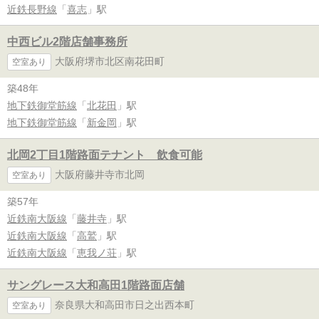
近鉄長野線
「
喜志
」駅
中西ビル2階店舗事務所
大阪府堺市北区南花田町
空室あり
築48年
地下鉄御堂筋線
「
北花田
」駅
地下鉄御堂筋線
「
新金岡
」駅
北岡2丁目1階路面テナント 飲食可能
大阪府藤井寺市北岡
空室あり
築57年
近鉄南大阪線
「
藤井寺
」駅
近鉄南大阪線
「
高鷲
」駅
近鉄南大阪線
「
恵我ノ荘
」駅
サングレース大和高田1階路面店舗
奈良県大和高田市日之出西本町
空室あり