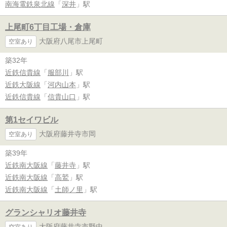
南海電鉄泉北線
「
深井
」駅
上尾町6丁目工場・倉庫
大阪府八尾市上尾町
空室あり
築32年
近鉄信貴線
「
服部川
」駅
近鉄大阪線
「
河内山本
」駅
近鉄信貴線
「
信貴山口
」駅
第1セイワビル
大阪府藤井寺市岡
空室あり
築39年
近鉄南大阪線
「
藤井寺
」駅
近鉄南大阪線
「
高鷲
」駅
近鉄南大阪線
「
土師ノ里
」駅
グランシャリオ藤井寺
大阪府藤井寺市野中
空室あり