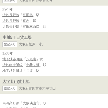
大阪府富田林市若松町
空室あり
築28年
近鉄長野線
「
富田林
」駅
近鉄長野線
「
喜志
」駅
近鉄長野線
「
富田林西口
」駅
小川5丁目貸工場
大阪府松原市小川
空室あり
築38年
地下鉄谷町線
「
八尾南
」駅
近鉄南大阪線
「
恵我ノ荘
」駅
地下鉄谷町線
「
長原
」駅
大字廿山貸土地
大阪府富田林市大字廿山
空室あり
-
南海高野線
「
大阪狭山市
」駅