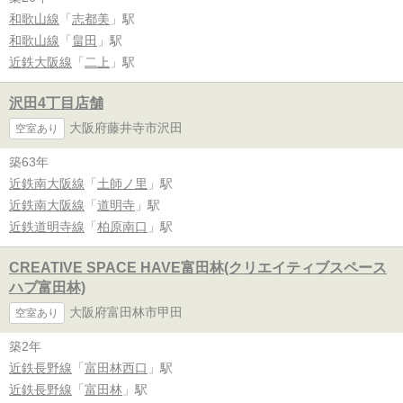
和歌山線
「
志都美
」駅
和歌山線
「
畠田
」駅
近鉄大阪線
「
二上
」駅
沢田4丁目店舗
大阪府藤井寺市沢田
空室あり
築63年
近鉄南大阪線
「
土師ノ里
」駅
近鉄南大阪線
「
道明寺
」駅
近鉄道明寺線
「
柏原南口
」駅
CREATIVE SPACE HAVE富田林(クリエイティブスペース
ハブ富田林)
大阪府富田林市甲田
空室あり
築2年
近鉄長野線
「
富田林西口
」駅
近鉄長野線
「
富田林
」駅