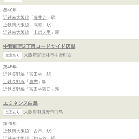
築46年
近鉄南大阪線
「
藤井寺
」駅
近鉄南大阪線
「
高鷲
」駅
近鉄南大阪線
「
土師ノ里
」駅
中野町西2丁目ロードサイド店舗
大阪府富田林市中野町西
空室あり
築45年
近鉄長野線
「
富田林
」駅
近鉄長野線
「
喜志
」駅
近鉄長野線
「
富田林西口
」駅
エミネンス白鳥
大阪府羽曳野市白鳥
空室あり
築29年
近鉄南大阪線
「
古市
」駅
近鉄南大阪線
「
駒ヶ谷
」駅