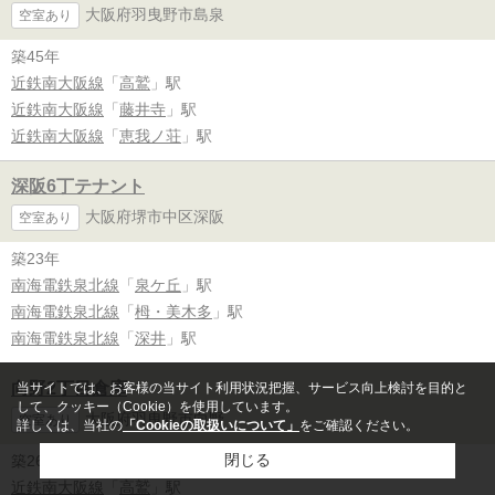
大阪府羽曳野市島泉
空室あり
築45年
近鉄南大阪線
「
高鷲
」駅
近鉄南大阪線
「
藤井寺
」駅
近鉄南大阪線
「
恵我ノ荘
」駅
深阪6丁テナント
大阪府堺市中区深阪
空室あり
築23年
南海電鉄泉北線
「
泉ケ丘
」駅
南海電鉄泉北線
「
栂・美木多
」駅
南海電鉄泉北線
「
深井
」駅
向野2丁目倉庫
当サイトでは、お客様の当サイト利用状況把握、サービス向上検討を目的と
して、クッキー（Cookie）を使用しています。
大阪府羽曳野市向野
空室あり
詳しくは、当社の
「Cookieの取扱いについて」
をご確認ください。
閉じる
築26年
近鉄南大阪線
「
高鷲
」駅