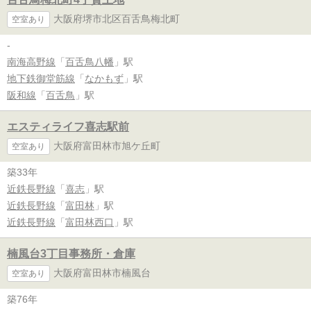
大阪府堺市北区百舌鳥梅北町
空室あり
-
南海高野線
「
百舌鳥八幡
」駅
地下鉄御堂筋線
「
なかもず
」駅
阪和線
「
百舌鳥
」駅
エスティライフ喜志駅前
大阪府富田林市旭ケ丘町
空室あり
築33年
近鉄長野線
「
喜志
」駅
近鉄長野線
「
富田林
」駅
近鉄長野線
「
富田林西口
」駅
楠風台3丁目事務所・倉庫
大阪府富田林市楠風台
空室あり
築76年