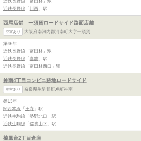
近鉄長野線
「
富田林
」駅
近鉄長野線
「
川西
」駅
西尾店舗 一須賀ロードサイド路面店舗
大阪府南河内郡河南町大字一須賀
空室あり
築46年
近鉄長野線
「
富田林
」駅
近鉄長野線
「
喜志
」駅
近鉄長野線
「
富田林西口
」駅
神南4丁目コンビニ跡地ロードサイド
奈良県生駒郡斑鳩町神南
空室あり
築13年
関西本線
「
王寺
」駅
近鉄生駒線
「
勢野北口
」駅
近鉄生駒線
「
信貴山下
」駅
楠風台2丁目倉庫