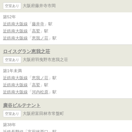
大阪府藤井寺市岡
空室あり
築52年
近鉄南大阪線
「
藤井寺
」駅
近鉄南大阪線
「
高鷲
」駅
近鉄南大阪線
「
恵我ノ荘
」駅
ロイスグラン恵我之荘
大阪府羽曳野市恵我之荘
空室あり
築1年未満
近鉄南大阪線
「
恵我ノ荘
」駅
近鉄南大阪線
「
高鷲
」駅
近鉄南大阪線
「
河内松原
」駅
廣谷ビルテナント
大阪府富田林市常盤町
空室あり
築38年
近鉄長野線
「
富田林西口
」駅