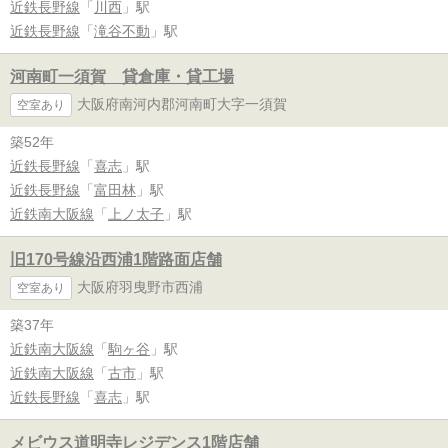
近鉄長野線
「
川西
」駅
近鉄長野線
「
滝谷不動
」駅
河南町一須賀 貸倉庫・貸工場
大阪府南河内郡河南町大字一須賀
空室あり
築52年
近鉄長野線
「
喜志
」駅
近鉄長野線
「
富田林
」駅
近鉄南大阪線
「
上ノ太子
」駅
旧170号線沿西浦1階路面店舗
大阪府羽曳野市西浦
空室あり
築37年
近鉄南大阪線
「
駒ヶ谷
」駅
近鉄南大阪線
「
古市
」駅
近鉄長野線
「
喜志
」駅
メビウス道明寺レジデンス1階店舗