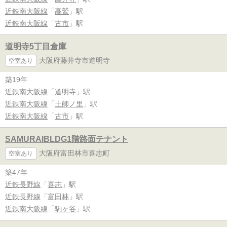
近鉄南大阪線
「
高鷲
」駅
近鉄南大阪線
「
古市
」駅
道明寺5丁目倉庫
大阪府藤井寺市道明寺
空室あり
築19年
近鉄南大阪線
「
道明寺
」駅
近鉄南大阪線
「
土師ノ里
」駅
近鉄南大阪線
「
古市
」駅
SAMURAIBLDG1階路面テナント
大阪府富田林市喜志町
空室あり
築47年
近鉄長野線
「
喜志
」駅
近鉄長野線
「
富田林
」駅
近鉄南大阪線
「
駒ヶ谷
」駅