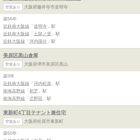
大阪府藤井寺市道明寺
空室あり
築56年
近鉄南大阪線
「
道明寺
」駅
近鉄南大阪線
「
土師ノ里
」駅
近鉄大阪線
「
河内国分
」駅
美原区黒山倉庫
大阪府堺市美原区黒山
空室あり
築3年
近鉄南大阪線
「
河内松原
」駅
南海高野線
「
初芝
」駅
南海高野線
「
北野田
」駅
東新町4丁目テナント兼住宅
大阪府松原市東新町
空室あり
築50年