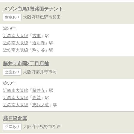
メゾン白鳥1階路面テナント
大阪府羽曳野市誉田
空室あり
築39年
近鉄南大阪線
「
古市
」駅
近鉄南大阪線
「
道明寺
」駅
近鉄南大阪線
「
駒ヶ谷
」駅
藤井寺市岡2丁目店舗
大阪府藤井寺市岡
空室あり
築50年
近鉄南大阪線
「
藤井寺
」駅
近鉄南大阪線
「
高鷲
」駅
近鉄南大阪線
「
恵我ノ荘
」駅
郡戸貸倉庫
大阪府羽曳野市郡戸
空室あり