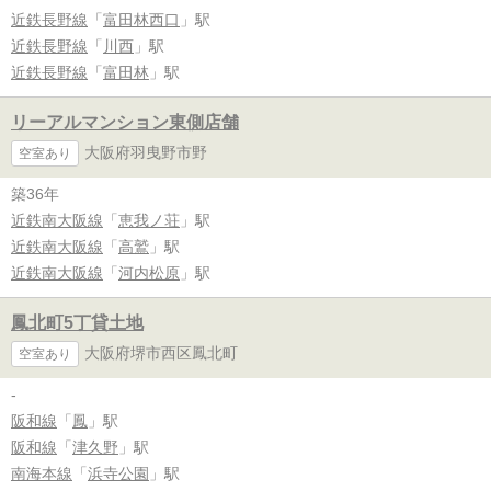
近鉄長野線
「
富田林西口
」駅
近鉄長野線
「
川西
」駅
近鉄長野線
「
富田林
」駅
リーアルマンション東側店舗
大阪府羽曳野市野
空室あり
築36年
近鉄南大阪線
「
恵我ノ荘
」駅
近鉄南大阪線
「
高鷲
」駅
近鉄南大阪線
「
河内松原
」駅
鳳北町5丁貸土地
大阪府堺市西区鳳北町
空室あり
-
阪和線
「
鳳
」駅
阪和線
「
津久野
」駅
南海本線
「
浜寺公園
」駅