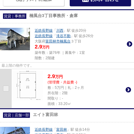
楠風台3丁目事務所・倉庫
賃貸｜事務所
近鉄長野線
「
川西
」駅 徒歩20分
近鉄長野線
「
滝谷不動
」駅 徒歩26分
大阪府
富田林市
楠風台
３丁目
2.9
万円
築年数：築76年 ｜募集中：
1室
階数：2階建
最上階の物件です。
2.9
万
円
(管理費・共益費 -)
敷：5万円｜礼：2ヶ月
所在階：2階
間取り：-
面積：33.20㎡
エイト富田林
賃貸｜店舗一部
近鉄長野線
「
富田林
」駅 徒歩14分