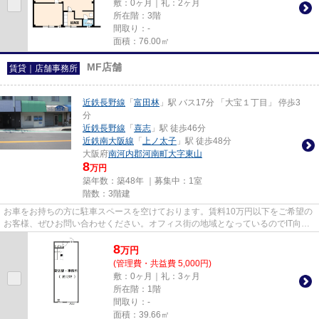
敷：0ヶ月｜礼：2ヶ月
所在階：3階
間取り：-
面積：76.00㎡
MF店舗
賃貸｜店舗事務所
近鉄長野線
「
富田林
」駅 バス17分 「大宝１丁目」 停歩3
分
近鉄長野線
「
喜志
」駅 徒歩46分
近鉄南大阪線
「
上ノ太子
」駅 徒歩48分
大阪府
南河内郡河南町
大字東山
8
万円
築年数：築48年 ｜募集中：
1室
階数：3階建
お車をお持ちの方に駐車スペースを空けております。賃料10万円以下をご希望の
お客様、ぜひお問い合わせください。オフィス街の地域となっているのでIT向け
となっております。ドラッグ...
8
万
円
(管理費・共益費 5,000円)
敷：0ヶ月｜礼：3ヶ月
所在階：1階
間取り：-
面積：39.66㎡