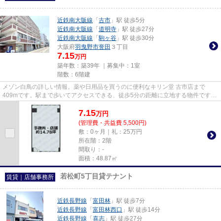
近鉄南大阪線
「
古市
」駅 徒歩5分
近鉄南大阪線
「
道明寺
」駅 徒歩27分
近鉄南大阪線
「
駒ヶ谷
」駅 徒歩30分
大阪府
羽曳野市
誉田
３丁目
7.15
万円
築年数：築39年 ｜募集中：
1室
階数：6階建
メゾン白鳥の詳しい情報。薬や日用品を買うのに便利なキリン堂 古市店まで
409mです。駅まで歩いてアクセスできる、徒歩5分の距離に立地する物件です。
こちらはエレベーター付きの物件...
7.15
万
円
(管理費・共益費 5,500円)
敷：0ヶ月｜礼：25万円
所在階：2階
間取り：-
面積：48.87㎡
若松町5丁目貸テナント
賃貸｜店舗事務所
近鉄長野線
「
富田林
」駅 徒歩7分
近鉄長野線
「
富田林西口
」駅 徒歩14分
近鉄長野線
「
喜志
」駅 徒歩27分