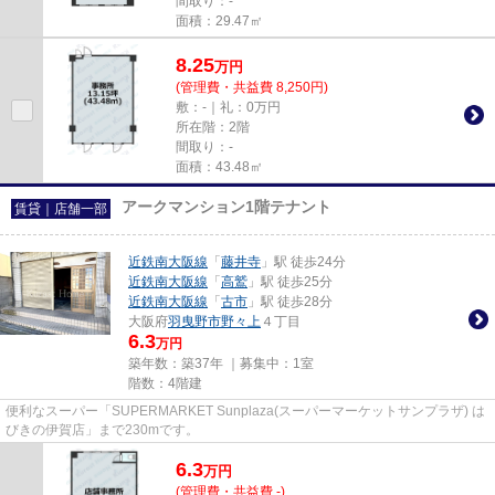
間取り：-
面積：29.47㎡
8.25
万
円
(管理費・共益費 8,250円)
敷：-｜礼：0万円
所在階：2階
間取り：-
面積：43.48㎡
アークマンション1階テナント
賃貸｜店舗一部
近鉄南大阪線
「
藤井寺
」駅 徒歩24分
近鉄南大阪線
「
高鷲
」駅 徒歩25分
近鉄南大阪線
「
古市
」駅 徒歩28分
大阪府
羽曳野市
野々上
４丁目
6.3
万円
築年数：築37年 ｜募集中：
1室
階数：4階建
便利なスーパー「SUPERMARKET Sunplaza(スーパーマーケットサンプラザ) は
びきの伊賀店」まで230mです。
6.3
万
円
(管理費・共益費 -)