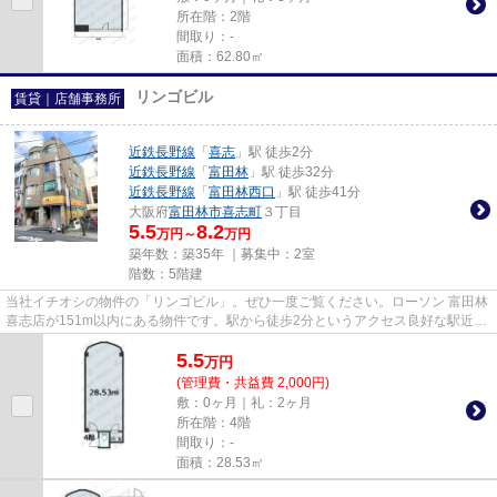
所在階：2階
間取り：-
面積：62.80㎡
リンゴビル
賃貸｜店舗事務所
近鉄長野線
「
喜志
」駅 徒歩2分
近鉄長野線
「
富田林
」駅 徒歩32分
近鉄長野線
「
富田林西口
」駅 徒歩41分
大阪府
富田林市
喜志町
３丁目
5.5
8.2
万円～
万円
築年数：築35年 ｜募集中：
2室
階数：5階建
当社イチオシの物件の「リンゴビル」。ぜひ一度ご覧ください。ローソン 富田林
喜志店が151m以内にある物件です。駅から徒歩2分というアクセス良好な駅近物
件はいかがですか。
5.5
万
円
(管理費・共益費 2,000円)
敷：0ヶ月｜礼：2ヶ月
所在階：4階
間取り：-
面積：28.53㎡