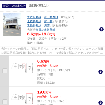
西口駅前ビル
賃貸｜店舗事務所
近鉄長野線
「
富田林西口
」駅 徒歩1分
近鉄長野線
「
富田林
」駅 徒歩7分
近鉄長野線
「
川西
」駅 徒歩15分
大阪府
富田林市
常盤町
6.6
19.8
万円～
万円
築年数：築37年 ｜募集中：
2室
階数：2階建
当社イチオシの物件の「西口駅前ビル」。ぜひ一度ご覧ください。ローソン 富田
林西口駅前店が138m以内にある物件です。徒歩1分で駅にアクセスできる物件で
す。
6.6
万
円
(管理費・共益費 -)
敷：0ヶ月｜礼：19.8万円
所在階：2階
間取り：-
面積：38.22㎡
19.8
万
円
(管理費・共益費 -)
敷：0ヶ月｜礼：66万円