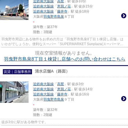
近鉄南大阪線
「
高鷲
」駅 徒歩10分
近鉄南大阪線
「
恵我ノ荘
」駅 徒歩15分
近鉄南大阪線
「
藤井寺
」駅 徒歩18分
大阪府
羽曳野市
島泉
８丁目
-
築年数：築37年
階数：3階建
羽曳野市周辺にある物件をお求めの方は「羽曳野市島泉8丁目１棟貸し店舗」は
いかがでしょうか。便利なスーパー「SUPERMARKET Sunplaza(スーパーマー
ケットサンプラザ) 島泉店」まで433...
現在空室情報がありません。
羽曳野市島泉8丁目１棟貸し店舗へのお問い合わせはこちら
清水店舗A（路面）
賃貸｜店舗事務所
近鉄南大阪線
「
高鷲
」駅 徒歩3分
近鉄南大阪線
「
恵我ノ荘
」駅 徒歩14分
近鉄南大阪線
「
藤井寺
」駅 徒歩16分
大阪府
羽曳野市
島泉
９丁目
-
築年数：築32年
階数：2階建
徒歩3分に駅がある物件です。