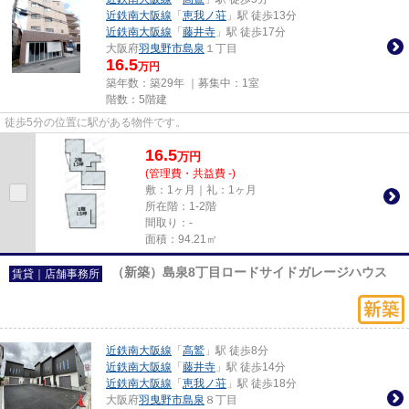
近鉄南大阪線
「
恵我ノ荘
」駅 徒歩13分
近鉄南大阪線
「
藤井寺
」駅 徒歩17分
大阪府
羽曳野市
島泉
１丁目
16.5
万円
築年数：築29年 ｜募集中：
1室
階数：5階建
徒歩5分の位置に駅がある物件です。
16.5
万
円
(管理費・共益費 -)
敷：1ヶ月｜礼：1ヶ月
所在階：1-2階
間取り：-
面積：94.21㎡
（新築）島泉8丁目ロードサイドガレージハウス
賃貸｜店舗事務所
近鉄南大阪線
「
高鷲
」駅 徒歩8分
近鉄南大阪線
「
藤井寺
」駅 徒歩14分
近鉄南大阪線
「
恵我ノ荘
」駅 徒歩18分
大阪府
羽曳野市
島泉
８丁目