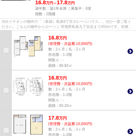
16.8
17.8
万円～
万円
築年数：築1年未満 ｜募集中：
6室
階数：2階建
当社イチオシの物件の「（新築）島泉8丁目ガレージハウス」。ぜひ一度ご覧く
ださい。こちらの物件からローソン 羽曳野島泉九丁目店まで455mです。利便性
の高い徒歩8分の物件です。この...
16.8
万
円
(管理費・共益費 10,000円)
敷：2ヶ月｜礼：2ヶ月
所在階：1-2階
間取り：-
面積：66.82㎡
16.8
万
円
(管理費・共益費 10,000円)
敷：2ヶ月｜礼：2ヶ月
所在階：1-2階
間取り：-
面積：65.20㎡
17.8
万
円
(管理費・共益費 10,000円)
敷：2ヶ月｜礼：2ヶ月
所在階：1-2階