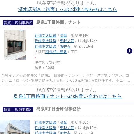
現在空室情報がありません。
清水店舗A（路面）へのお問い合わせはこちら
島泉1丁目路面テナント
賃貸｜店舗事務所
近鉄南大阪線
「
高鷲
」駅 徒歩4分
近鉄南大阪線
「
恵我ノ荘
」駅 徒歩14分
近鉄南大阪線
「
藤井寺
」駅 徒歩16分
大阪府
羽曳野市
島泉
１丁目
-
築年数：築34年
階数：2階建
当社イチオシの物件の「島泉1丁目路面テナント」。ぜひ一度ご覧ください。コ
ンビニ「ローソン 羽曳野島泉九丁目店」が356m以内にある物件です。高ニーズ
な駅近の物件で、徒歩4分で駅に...
現在空室情報がありません。
島泉1丁目路面テナントへのお問い合わせはこちら
島泉9丁目倉庫付事務所
賃貸｜店舗事務所
近鉄南大阪線
「
高鷲
」駅 徒歩10分
近鉄南大阪線
「
恵我ノ荘
」駅 徒歩15分
近鉄南大阪線
「
藤井寺
」駅 徒歩17分