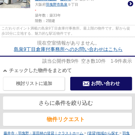
大阪府
羽曳野市
島泉
９丁目
-
築年数：築33年
階数：2階建
こだわりポイント満載の島泉9丁目倉庫付事務所。最上階の物件です。駅から徒
歩10分に立地する、魅力的な駅近物件です。
現在空室情報がありません。
島泉9丁目倉庫付事務所へのお問い合わせはこちら
該当公開件数
9
件 空き数
10
件
1-9
件表示
チェックした物件をまとめて
検討リストに追加
お問い合わせ
さらに条件を絞り込む
物件リクエスト
藤井寺・羽曳野・富田林の賃貸｜クラストホーム
>
(賃貸)地域から探す
>
羽曳