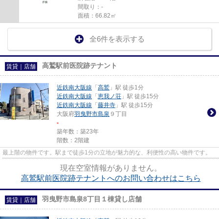
間取り：-
面積：66.82㎡
全6件を表示する
高鷲駅前医院跡テナント
賃貸｜店舗
近鉄南大阪線
「
高鷲
」駅 徒歩1分
近鉄南大阪線
「
恵我ノ荘
」駅 徒歩15分
近鉄南大阪線
「
藤井寺
」駅 徒歩15分
大阪府
羽曳野市
島泉
９丁目
-
築年数：築23年
階数：2階建
最上階の物件です。駅まで徒歩1分の立地が魅力的な、利便性の高い物件です。
現在空室情報がありません。
高鷲駅前医院跡テナントへのお問い合わせはこちら
羽曳野市島泉8丁目１棟貸し店舗
賃貸｜店舗