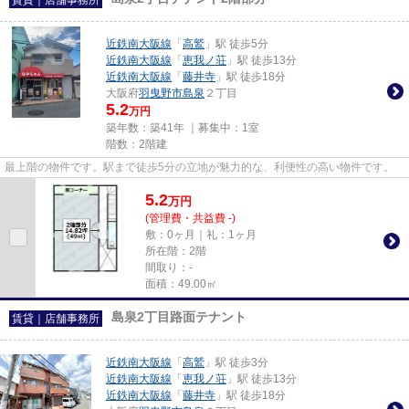
近鉄南大阪線
「
高鷲
」駅 徒歩5分
近鉄南大阪線
「
恵我ノ荘
」駅 徒歩13分
近鉄南大阪線
「
藤井寺
」駅 徒歩18分
大阪府
羽曳野市
島泉
２丁目
5.2
万円
築年数：築41年 ｜募集中：
1室
階数：2階建
最上階の物件です。駅まで徒歩5分の立地が魅力的な、利便性の高い物件です。
5.2
万
円
(管理費・共益費 -)
敷：0ヶ月｜礼：1ヶ月
所在階：2階
間取り：-
面積：49.00㎡
島泉2丁目路面テナント
賃貸｜店舗事務所
近鉄南大阪線
「
高鷲
」駅 徒歩3分
近鉄南大阪線
「
恵我ノ荘
」駅 徒歩13分
近鉄南大阪線
「
藤井寺
」駅 徒歩18分