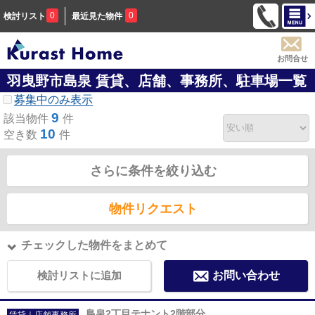
0
0
検討リスト
最近見た物件
お問合せ
羽曳野市島泉 賃貸、店舗、事務所、駐車場一覧
募集中のみ表示
9
該当物件
件
10
空き数
件
さらに条件を絞り込む
物件リクエスト
チェックした物件をまとめて
検討リストに追加
お問い合わせ
島泉2丁目テナント2階部分
賃貸｜店舗事務所