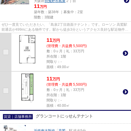
大阪府
羽曳野市
島泉
２丁目
11
万円
築年数：築38年 ｜募集中：
2室
階数：3階建
ぜひ一度見ていただきたい、「島泉2丁目路面テナント」です。ローソン 高鷲駅
前通店が499mにある物件です。駅から徒歩3分というアクセス良好な駅近物件は
いかがですか。
11
万
円
(管理費・共益費 5,500円)
敷：0ヶ月｜礼：33万円
所在階：1階
間取り：-
面積：49.00㎡
11
万
円
(管理費・共益費 5,500円)
敷：0ヶ月｜礼：33万円
所在階：1階
間取り：-
面積：40.00㎡
グランコートにっせんテナント
賃貸｜店舗事務所
近鉄南大阪線
「
高鷲
」駅 徒歩5分