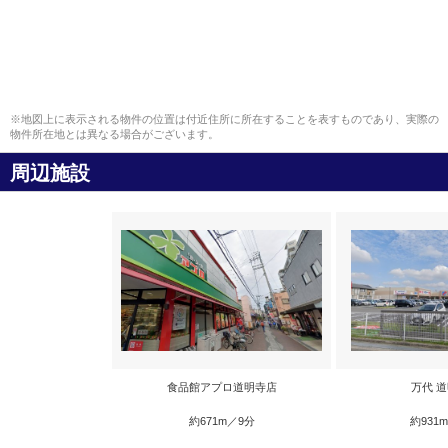
※地図上に表示される物件の位置は付近住所に所在することを表すものであり、実際の
物件所在地とは異なる場合がございます。
周辺施設
食品館アプロ道明寺店
万代 
約671m／9分
約931