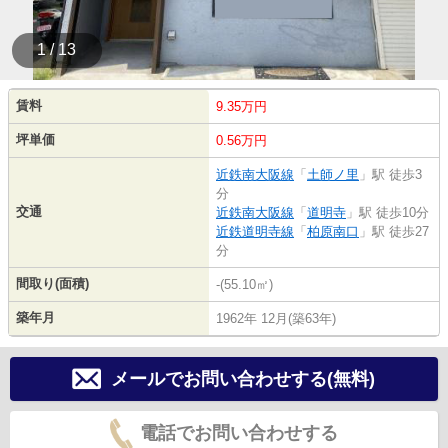
1 / 13
賃料
9.35万円
坪単価
0.56万円
近鉄南大阪線
「
土師ノ里
」駅 徒歩3
分
交通
近鉄南大阪線
「
道明寺
」駅 徒歩10分
近鉄道明寺線
「
柏原南口
」駅 徒歩27
分
間取り(面積)
-(55.10㎡)
築年月
1962年 12月(築63年)
メールでお問い合わせする(無料)
電話でお問い合わせする