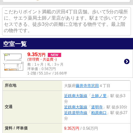
こだわりポイント満載の沢田4丁目店舗。歩いて5分の場所
に、サエラ薬局土師ノ里店があります。駅まで歩いてアク
セスできる、徒歩3分の距離に立地する物件です。最上階
の物件です。
空室一覧
9.35
万
円
NEW
(管理費・共益費 -)
敷：1ヶ月｜礼：3ヶ月
坪単価：
0.56
万円
1-2階 / 55.10㎡ / 16.66坪
所在地
大阪府
藤井寺市
沢田
４丁目
近鉄南大阪線
「
土師ノ里
」駅 徒歩3
分
交通
近鉄南大阪線
「
道明寺
」駅 徒歩10分
近鉄道明寺線
「
柏原南口
」駅 徒歩27
分
賃料 / 坪単価
9.35万円
/ 0.56万円