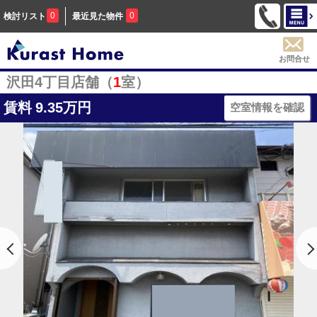
0
0
検討リスト
最近見た物件
お問合せ
沢田4丁目店舗（
1
室）
賃料
9.35万円
空室情報を確認