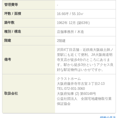
管理費等
-
坪数 / 面積
16.66坪 / 55.10㎡
築年数
1962年 12月 (築63年)
種別 / 構造
店舗事務所 / 木造
階建
2階建
沢田4丁目店舗：近鉄南大阪線土師ノ
里駅にも近くて便利。JA大阪南道明
備考
寺支店が徒歩4分のところにありま
す。駅から徒歩3分というアクセス良
好な駅近物件はいかがですか。
クラストホーム
大阪府藤井寺市古室３丁目2-13
TEL:072-931-3060
取扱会社
大阪府知事 (2) 第60148号
公益社団法人 全国宅地建物取引業
保証協会
情報の見方