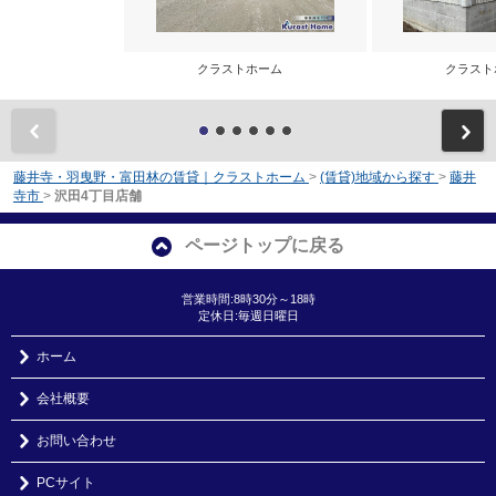
クラストホーム
クラス
前
藤井寺・羽曳野・富田林の賃貸｜クラストホーム
>
(賃貸)地域から探す
>
藤井
寺市
>
沢田4丁目店舗
ページトップに戻る
営業時間:8時30分～18時
定休日:毎週日曜日
ホーム
会社概要
お問い合わせ
PCサイト