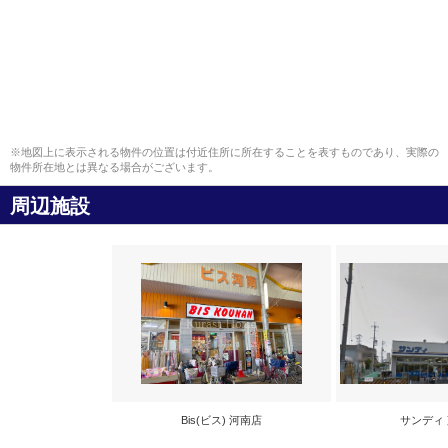
※地図上に表示される物件の位置は付近住所に所在することを表すものであり、実際の
物件所在地とは異なる場合がございます。
周辺施設
Bis(ビス) 河南店
サンディ