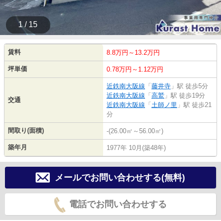
1 / 15
賃料
8.8万円～13.2万円
坪単価
0.78万円～1.12万円
近鉄南大阪線
「
藤井寺
」駅 徒歩5分
近鉄南大阪線
「
高鷲
」駅 徒歩19分
交通
近鉄南大阪線
「
土師ノ里
」駅 徒歩21
分
間取り(面積)
-(26.00㎡～56.00㎡)
築年月
1977年 10月(築48年)
メールでお問い合わせする(無料)
電話でお問い合わせする