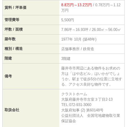
8.8万円～13.2万円
/ 0.78万円～1.12
賃料 / 坪単価
万円
管理費等
5,500円
坪数 / 面積
7.86坪～16.93坪 / 26.00㎡～56.00㎡
築年数
1977年 10月 (築48年)
種別 / 構造
店舗事務所 / 鉄骨造
階建
3階建
藤井寺市周辺にある物件をお求めの
方は「はや志ビル」はいかがでしょ
備考
うか。駅まで徒歩5分の位置に立地す
る、アクセス良好な物件です。
クラストホーム
大阪府藤井寺市古室３丁目2-13
TEL:072-931-3060
取扱会社
大阪府知事 (2) 第60148号
公益社団法人 全国宅地建物取引業
保証協会