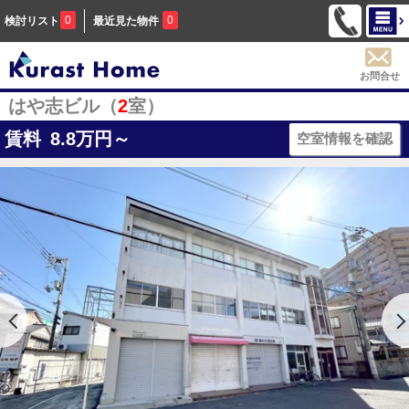
0
0
検討リスト
最近見た物件
お問合せ
はや志ビル（
2
室）
賃料
8.8
万円～
空室情報を確認