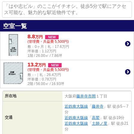
「はや志ビル」のここがイチオシ。徒歩5分で駅にアクセ
ス可能な、魅力的な駅近物件です。
空室一覧
8.8
万
円
NEW
(管理費・共益費 5,500円)
敷：0ヶ月｜礼：17.6万円
坪単価：
1.12
万円
1階 / 26.00㎡ / 7.86坪
13.2
万
円
NEW
(管理費・共益費 5,500円)
敷：-｜礼：26.4万円
坪単価：
0.78
万円
2階 / 56.00㎡ / 16.93坪
所在地
大阪府
藤井寺市
岡
１丁目
近鉄南大阪線
「
藤井寺
」駅 徒歩5～7
分
交通
近鉄南大阪線
「
高鷲
」駅 徒歩19分
近鉄南大阪線
「
土師ノ里
」駅 徒歩21
分