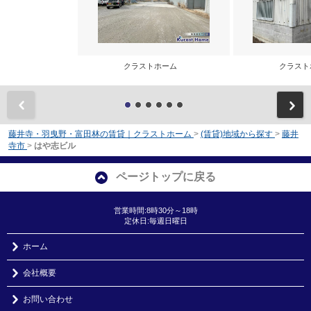
クラストホーム
クラス
前
藤井寺・羽曳野・富田林の賃貸｜クラストホーム
>
(賃貸)地域から探す
>
藤井
寺市
>
はや志ビル
ページトップに戻る
営業時間:8時30分～18時
定休日:毎週日曜日
ホーム
会社概要
お問い合わせ