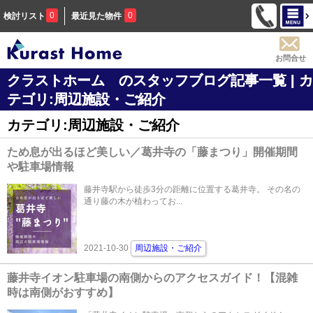
0
0
検討リスト
最近見た物件
お問合せ
クラストホーム のスタッフブログ記事一覧 | カ
テゴリ:周辺施設・ご紹介
カテゴリ:周辺施設・ご紹介
ため息が出るほど美しい／葛井寺の「藤まつり」開催期間
や駐車場情報
藤井寺駅から徒歩3分の距離に位置する葛井寺。 その名の
通り藤の木が植わってお...
2021-10-30
周辺施設・ご紹介
藤井寺イオン駐車場の南側からのアクセスガイド！【混雑
時は南側がおすすめ】