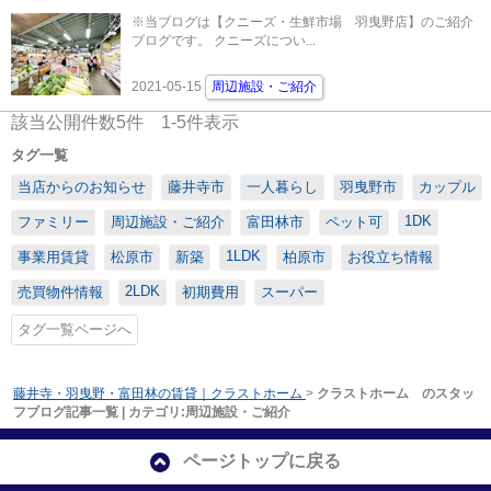
※当ブログは【クニーズ・生鮮市場 羽曳野店】のご紹介
ブログです。 クニーズについ...
2021-05-15
周辺施設・ご紹介
該当公開件数
5
件
1-5
件表示
タグ一覧
当店からのお知らせ
藤井寺市
一人暮らし
羽曳野市
カップル
1DK
ファミリー
周辺施設・ご紹介
富田林市
ペット可
1LDK
事業用賃貸
松原市
新築
柏原市
お役立ち情報
2LDK
売買物件情報
初期費用
スーパー
タグ一覧ページへ
藤井寺・羽曳野・富田林の賃貸｜クラストホーム
>
クラストホーム のスタッ
フブログ記事一覧 | カテゴリ:周辺施設・ご紹介
ページトップに戻る