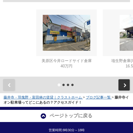
美原区今井ロードサイド倉庫
埴生野倉庫(
40万円
16.
藤井寺・羽曳野・富田林の賃貸｜クラストホーム
>
ブログ記事一覧
>
藤井寺イ
オン駐車場ってどこにあるの？アクセスガイド！
ページトップに戻る
営業時間:8時30分～18時