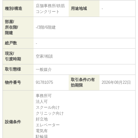
店舗事務所/鉄筋
種別/構造
用途地域
-
コンクリート
部屋/
所在階/
-/3階/6階建
階建
総戸数
-
現況/
空家/相談
引渡時期
取引態様
一般媒介
取引条件の有
物件番号
91781075
2026年08月22日
効期限
事務所可
法人可
スクール向け
クリニック向け
好立地
設備条件
エレベーター
電気有
駐輪場