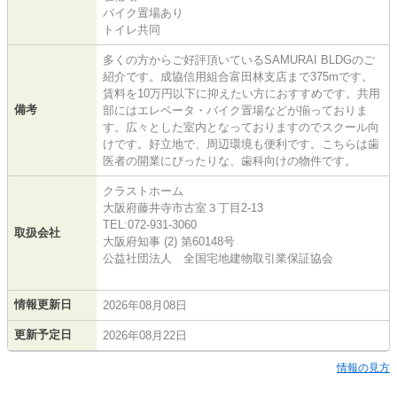
バイク置場あり
トイレ共同
多くの方からご好評頂いているSAMURAI BLDGのご
紹介です。成協信用組合富田林支店まで375mです。
賃料を10万円以下に抑えたい方におすすめです。共用
備考
部にはエレベータ・バイク置場などが揃っておりま
す。広々とした室内となっておりますのでスクール向
けです。好立地で、周辺環境も便利です。こちらは歯
医者の開業にぴったりな、歯科向けの物件です。
クラストホーム
大阪府藤井寺市古室３丁目2-13
TEL:072-931-3060
取扱会社
大阪府知事 (2) 第60148号
公益社団法人 全国宅地建物取引業保証協会
情報更新日
2026年08月08日
更新予定日
2026年08月22日
情報の見方