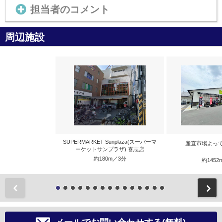
担当者のコメント
周辺施設
SUPERMARKET Sunplaza(スーパーマ
産直市場よっ
ーケットサンプラザ) 喜志店
約180m／3分
約1452
前