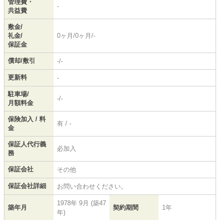
管理費・
-
共益費
敷金/
礼金/
0ヶ月/0ヶ月/-
保証金
償却/敷引
-/-
更新料
-
駐車場/
-/-
月額料金
保険加入 / 料
有 / -
金
保証人代行義
必加入
務
保証会社
その他
保証会社詳細
お問い合わせください。
1978年 9月 (築47
築年月
契約期間
1年
年)