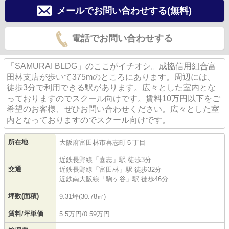
メールでお問い合わせする(無料)
電話でお問い合わせする
「SAMURAI BLDG」のここがイチオシ。成協信用組合富
田林支店が歩いて375mのところにあります。周辺には、
徒歩3分で利用できる駅があります。広々とした室内とな
っておりますのでスクール向けです。賃料10万円以下をご
希望のお客様、ぜひお問い合わせください。広々とした室
内となっておりますのでスクール向けです。
所在地
大阪府
富田林市
喜志町
５丁目
近鉄長野線
「
喜志
」駅 徒歩3分
交通
近鉄長野線
「
富田林
」駅 徒歩32分
近鉄南大阪線
「
駒ヶ谷
」駅 徒歩46分
坪数(面積)
9.31坪(30.78㎡)
賃料/坪単価
5.5万円/0.59万円