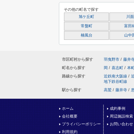
その他の町名で探す
旭ケ丘町
川面
常盤町
富田
楠風台
山中
市区町村から探す
羽曳野市
/
藤井
町名から探す
岡
/
喜志町
/
本
路線から探す
近鉄南大阪線
/
地下鉄谷町線
駅から探す
高鷲
/
藤井寺
/
ホーム
成約事例
会社概要
周辺施設検索
プライバシーポリシー
お問い合わせ
利用規約