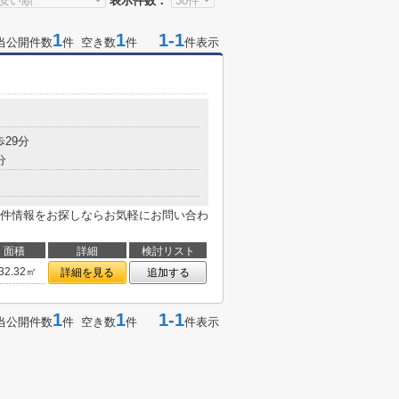
表示件数：
1
1
1-1
当公開件数
件 空き数
件
件表示
歩29分
分
件情報をお探しならお気軽にお問い合わ
面積
詳細
検討リスト
32.32㎡
詳細を見る
追加する
1
1
1-1
当公開件数
件 空き数
件
件表示