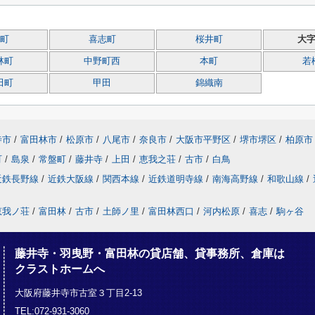
町
喜志町
桜井町
大
林町
中野町西
本町
若
田町
甲田
錦織南
寺市
/
富田林市
/
松原市
/
八尾市
/
奈良市
/
大阪市平野区
/
堺市堺区
/
柏原市
町
/
島泉
/
常盤町
/
藤井寺
/
上田
/
恵我之荘
/
古市
/
白鳥
近鉄長野線
/
近鉄大阪線
/
関西本線
/
近鉄道明寺線
/
南海高野線
/
和歌山線
/
恵我ノ荘
/
富田林
/
古市
/
土師ノ里
/
富田林西口
/
河内松原
/
喜志
/
駒ヶ谷
藤井寺・羽曳野・富田林の貸店舗、貸事務所、倉庫は
クラストホームへ
大阪府藤井寺市古室３丁目2-13
TEL:072-931-3060