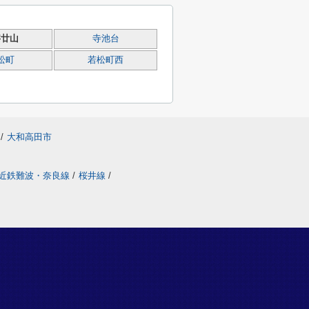
字廿山
寺池台
松町
若松町西
/
大和高田市
近鉄難波・奈良線
/
桜井線
/