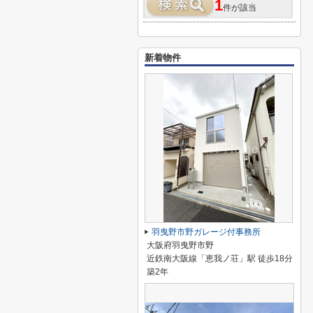
1
件が該当
新着物件
羽曳野市野ガレージ付事務所
大阪府羽曳野市野
近鉄南大阪線「恵我ノ荘」駅 徒歩18分
築2年