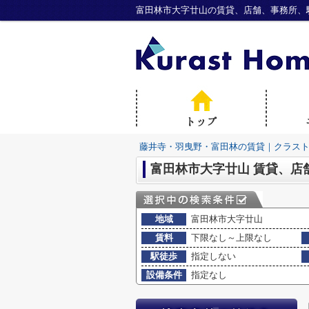
藤井寺・羽曳野・富田林の賃貸｜クラス
富田林市大字廿山 賃貸、店
地域
富田林市大字廿山
賃料
下限なし～上限なし
駅徒歩
指定しない
設備条件
指定なし