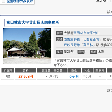
並び順：
空室物件のみ表示
該
富田林市大字廿山貸店舗事務所
大阪府
富田林市
大字廿山
住所
交通
南海高野線
「
大阪狭山市
」駅 徒
近鉄長野線
「
富田林
」駅 徒歩30
築25年
-
木造
築年
階数
構造
「富田林市大字廿山貸店舗事務所」の物
せ下さい。
所在階
賃料
管理費・共益費
敷金
礼金
間取り
27.5
万円
0ヶ月
1階
25,000円
3ヶ月
-
1
該