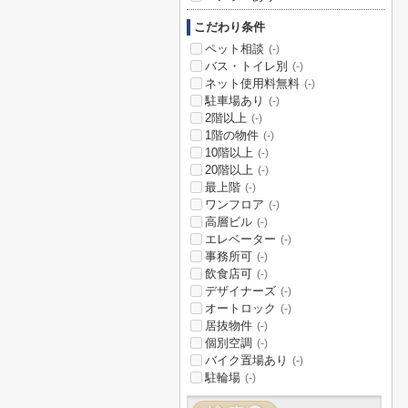
こだわり条件
ペット相談
(-)
バス・トイレ別
(-)
ネット使用料無料
(-)
駐車場あり
(-)
2階以上
(-)
1階の物件
(-)
10階以上
(-)
20階以上
(-)
最上階
(-)
ワンフロア
(-)
高層ビル
(-)
エレベーター
(-)
事務所可
(-)
飲食店可
(-)
デザイナーズ
(-)
オートロック
(-)
居抜物件
(-)
個別空調
(-)
バイク置場あり
(-)
駐輪場
(-)