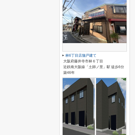
林6丁目店舗戸建て
大阪府藤井寺市林６丁目
近鉄南大阪線「土師ノ里」駅 徒歩6分
築46年