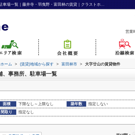
富田林市大字廿山の賃貸、店舗、事務所、駐車場一覧｜藤井寺・羽曳野・富田林の賃貸｜クラストホーム
営業
トホーム
>
(賃貸)地域から探す
>
富田林市
>
大字廿山の賃貸物件
舗、事務所、駐車場一覧
面積
下限なし～上限なし
築年数
指定しない
間取り
指定なし