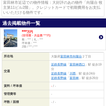
富田林市近辺での物件情報：大好評のあの物件「向陽台 牧
主第11ビル2階」。クレジットカードで初期費用をお支払
いいただける物件です。
過去掲載物件一覧
***
万円
(管理費・共益費 ***円)
敷：***｜礼：***
坪単価：***
2階 / *** / ***
所在地
大阪府
富田林市
向陽台
２丁目
近鉄長野線
「
富田林西口
」駅 徒歩19
分
交通
近鉄長野線
「
川西
」駅 徒歩24分
近鉄長野線
「
富田林
」駅 徒歩26分
賃料 / 坪単価
-
/ -
管理費等
-
坪数 / 面積
- / -