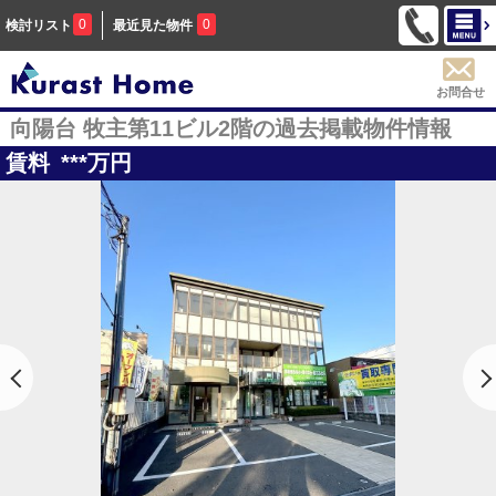
0
0
検討リスト
最近見た物件
お問合せ
向陽台 牧主第11ビル2階の過去掲載物件情報
賃料
***
万円