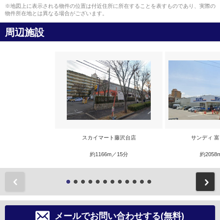
※地図上に表示される物件の位置は付近住所に所在することを表すものであり、実際の
物件所在地とは異なる場合がございます。
周辺施設
スカイマート藤沢台店
サンディ 
約1166m／15分
約2058
前
メールでお問い合わせする(無料)