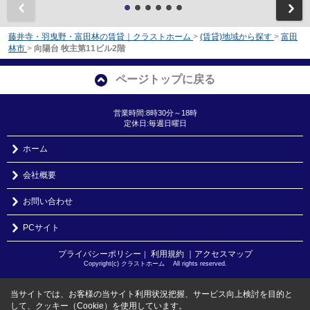
前
藤井寺・羽曳野・富田林の賃貸｜クラストホーム
>
(賃貸)地域から探す
>
富田
林市
>
向陽台 牧主第11ビル2階
ページトップに戻る
営業時間:8時30分～18時
定休日:毎週日曜日
ホーム
会社概要
お問い合わせ
PCサイト
プライバシーポリシー
利用規約
｜アクセスマップ
｜
Copyright(c) クラストホーム All rights reserved.
当サイトでは、お客様の当サイト利用状況把握、サービス向上検討を目的と
して、クッキー（Cookie）を使用しています。