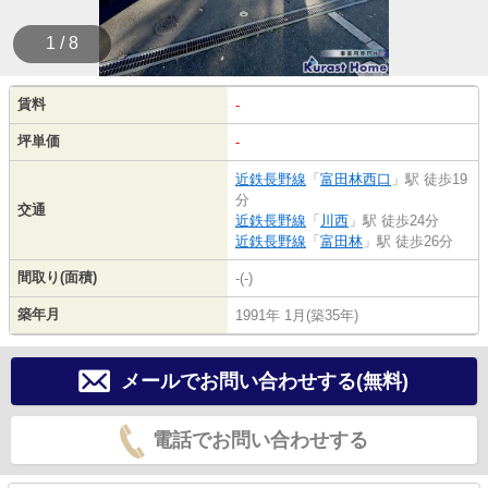
1 / 8
賃料
-
坪単価
-
近鉄長野線
「
富田林西口
」駅 徒歩19
分
交通
近鉄長野線
「
川西
」駅 徒歩24分
近鉄長野線
「
富田林
」駅 徒歩26分
間取り(面積)
-(-)
築年月
1991年 1月(築35年)
メールでお問い合わせする(無料)
電話でお問い合わせする