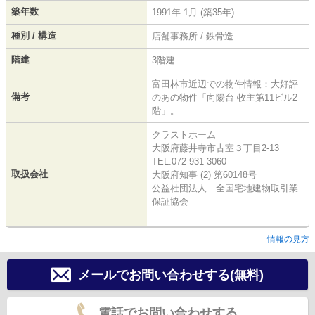
築年数
1991年 1月 (築35年)
種別 / 構造
店舗事務所 / 鉄骨造
階建
3階建
富田林市近辺での物件情報：大好評
備考
のあの物件「向陽台 牧主第11ビル2
階」。
クラストホーム
大阪府藤井寺市古室３丁目2-13
TEL:072-931-3060
取扱会社
大阪府知事 (2) 第60148号
公益社団法人 全国宅地建物取引業
保証協会
情報の見方
メールでお問い合わせする(無料)
電話でお問い合わせする