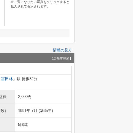
※ご覧になりたい写真をクリックすると
拡大されて表示されます。
情報の見方
【店舗事務所】
「
富田林
」駅 徒歩32分
益費
2,000円
年数）
1991年 7月 (築35年)
5階建