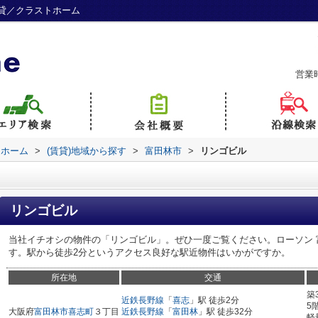
貸／クラストホーム
営業
トホーム
>
(賃貸)地域から探す
>
富田林市
>
リンゴビル
リンゴビル
当社イチオシの物件の「リンゴビル」。ぜひ一度ご覧ください。ローソン 富
す。駅から徒歩2分というアクセス良好な駅近物件はいかがですか。
所在地
交通
築
近鉄長野線
「
喜志
」駅 徒歩2分
5
大阪府
富田林市
喜志町
３丁目
近鉄長野線
「
富田林
」駅 徒歩32分
軽