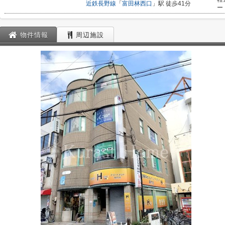
近鉄長野線
「
富田林西口
」駅 徒歩41分
ー
物件情報
周辺施設