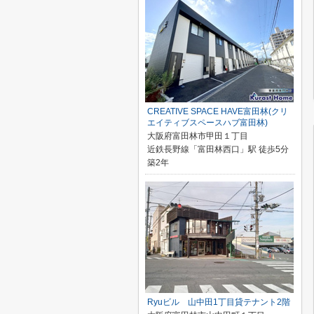
CREATIVE SPACE HAVE富田林(クリ
エイティブスペースハブ富田林)
大阪府富田林市甲田１丁目
近鉄長野線「富田林西口」駅 徒歩5分
築2年
Ryuビル 山中田1丁目貸テナント2階