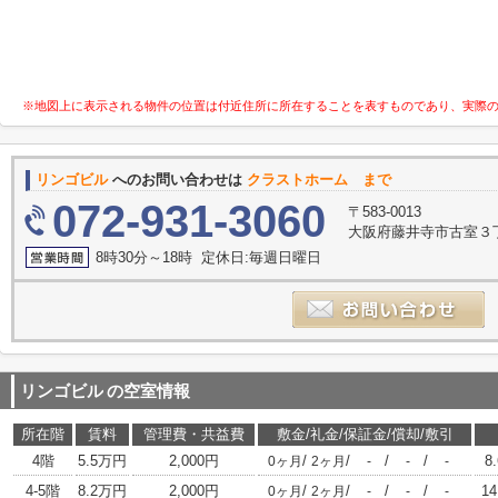
※地図上に表示される物件の位置は付近住所に所在することを表すものであり、実際
リンゴビル
へのお問い合わせは
クラストホーム まで
072-931-3060
〒583-0013
大阪府藤井寺市古室３丁
8時30分～18時 定休日:毎週日曜日
リンゴビル
の空室情報
所在階
賃料
管理費・共益費
敷金/礼金/保証金/償却/敷引
4階
5.5万円
2,000円
/
/
/
/
8
0ヶ月
2ヶ月
-
-
-
4-5階
8.2万円
2,000円
/
/
/
/
14
0ヶ月
2ヶ月
-
-
-