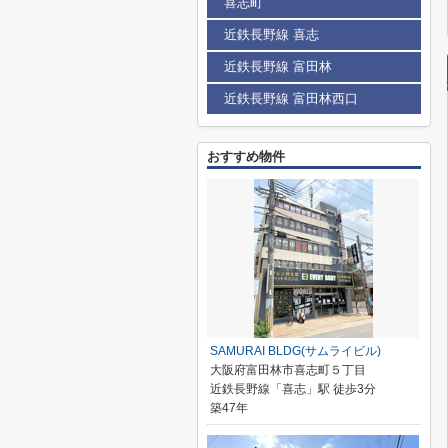
喜志町
近鉄長野線 喜志
近鉄長野線 富田林
近鉄長野線 富田林西口
おすすめ物件
SAMURAI BLDG(サムライビル)
大阪府富田林市喜志町５丁目
近鉄長野線「喜志」駅 徒歩3分
築47年