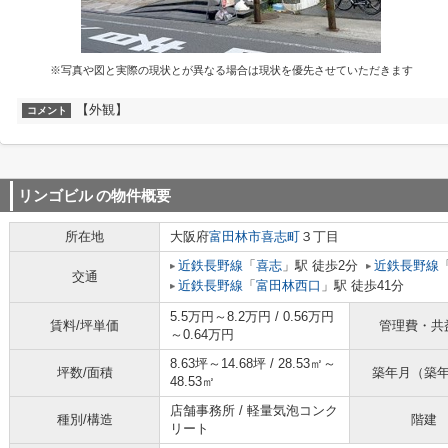
※写真や図と実際の現状とが異なる場合は現状を優先させていただきます
【外観】
コメント
リンゴビル
の物件概要
所在地
大阪府
富田林市
喜志町
３丁目
近鉄長野線
「
喜志
」駅 徒歩2分
近鉄長野線
交通
近鉄長野線
「
富田林西口
」駅 徒歩41分
5.5万円～8.2万円 / 0.56万円
賃料/坪単価
管理費・共
～0.64万円
8.63坪～14.68坪 / 28.53㎡～
坪数/面積
築年月（築
48.53㎡
店舗事務所 / 軽量気泡コンク
種別/構造
階建
リート