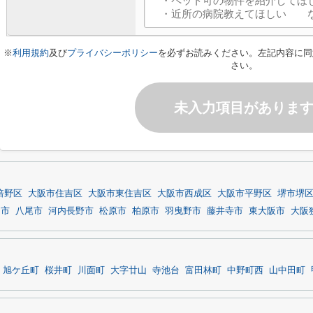
※
利用規約
及び
プライバシーポリシー
を必ずお読みください。左記内容に同
さい。
未入力項目がありま
倍野区
大阪市住吉区
大阪市東住吉区
大阪市西成区
大阪市平野区
堺市堺
田市
八尾市
河内長野市
松原市
柏原市
羽曳野市
藤井寺市
東大阪市
大阪
旭ケ丘町
桜井町
川面町
大字廿山
寺池台
富田林町
中野町西
山中田町