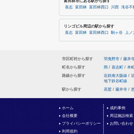
富田林市にある駅から探す
喜志
富田林
富田林西口
川西
滝谷不
リンゴビル周辺の駅から探す
喜志
富田林
富田林西口
駒ヶ谷
上ノ
市区町村から探す
羽曳野市
/
藤井
町名から探す
岡
/
喜志町
/
本
路線から探す
近鉄南大阪線
/
地下鉄谷町線
駅から探す
高鷲
/
藤井寺
/
ホーム
成約事例
会社概要
周辺施設検索
プライバシーポリシー
お問い合わせ
利用規約