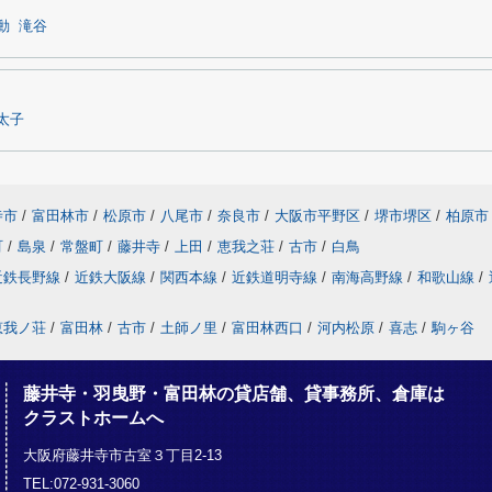
動
滝谷
太子
寺市
/
富田林市
/
松原市
/
八尾市
/
奈良市
/
大阪市平野区
/
堺市堺区
/
柏原市
町
/
島泉
/
常盤町
/
藤井寺
/
上田
/
恵我之荘
/
古市
/
白鳥
近鉄長野線
/
近鉄大阪線
/
関西本線
/
近鉄道明寺線
/
南海高野線
/
和歌山線
/
恵我ノ荘
/
富田林
/
古市
/
土師ノ里
/
富田林西口
/
河内松原
/
喜志
/
駒ヶ谷
藤井寺・羽曳野・富田林の貸店舗、貸事務所、倉庫は
クラストホームへ
大阪府藤井寺市古室３丁目2-13
TEL:072-931-3060