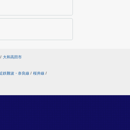
/
大和高田市
近鉄難波・奈良線
/
桜井線
/