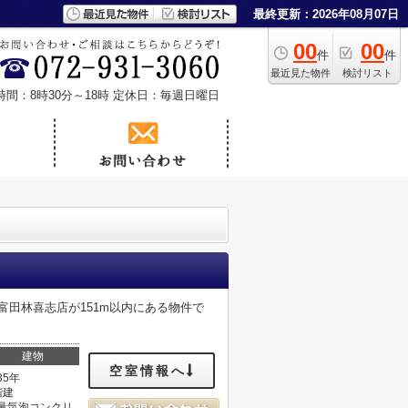
最終更新：2026年08月07日
00
00
件
件
最近見た物件
検討リスト
時間：8時30分～18時
定休日：毎週日曜日
田林喜志店が151m以内にある物件で
建物
空室情報へ
35年
階建
量気泡コンクリ