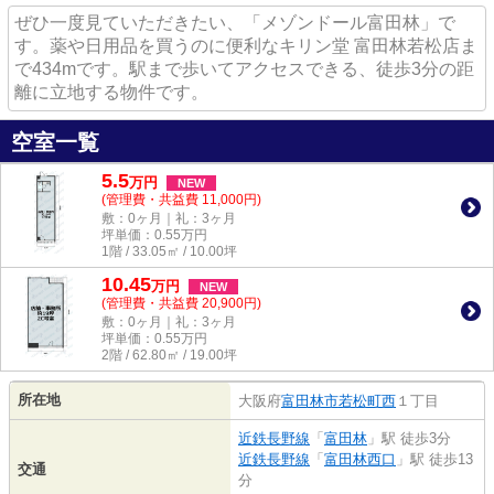
ぜひ一度見ていただきたい、「メゾンドール富田林」で
す。薬や日用品を買うのに便利なキリン堂 富田林若松店ま
で434mです。駅まで歩いてアクセスできる、徒歩3分の距
離に立地する物件です。
空室一覧
5.5
万
円
NEW
(管理費・共益費 11,000円)
敷：0ヶ月｜礼：3ヶ月
坪単価：
0.55
万円
1階 / 33.05㎡ / 10.00坪
10.45
万
円
NEW
(管理費・共益費 20,900円)
敷：0ヶ月｜礼：3ヶ月
坪単価：
0.55
万円
2階 / 62.80㎡ / 19.00坪
所在地
大阪府
富田林市
若松町西
１丁目
近鉄長野線
「
富田林
」駅 徒歩3分
近鉄長野線
「
富田林西口
」駅 徒歩13
交通
分