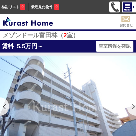
0
0
検討リスト
最近見た物件
お問合せ
メゾンドール富田林（
2
室）
賃料
5.5
万円～
空室情報を確認