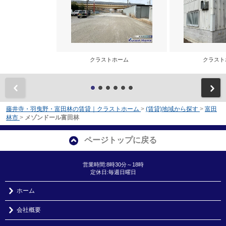
クラストホーム
クラス
前
藤井寺・羽曳野・富田林の賃貸｜クラストホーム
>
(賃貸)地域から探す
>
富田
林市
>
メゾンドール富田林
ページトップに戻る
営業時間:8時30分～18時
定休日:毎週日曜日
ホーム
会社概要