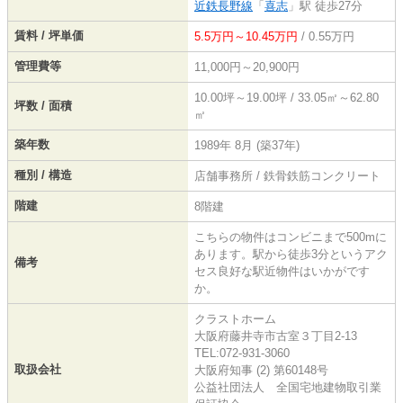
近鉄長野線
「
喜志
」駅 徒歩27分
賃料 / 坪単価
5.5万円～10.45万円
/ 0.55万円
管理費等
11,000円～20,900円
10.00坪～19.00坪 / 33.05㎡～62.80
坪数 / 面積
㎡
築年数
1989年 8月 (築37年)
種別 / 構造
店舗事務所 / 鉄骨鉄筋コンクリート
階建
8階建
こちらの物件はコンビニまで500mに
あります。駅から徒歩3分というアク
備考
セス良好な駅近物件はいかがです
か。
クラストホーム
大阪府藤井寺市古室３丁目2-13
TEL:072-931-3060
取扱会社
大阪府知事 (2) 第60148号
公益社団法人 全国宅地建物取引業