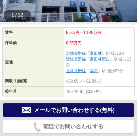
1 / 12
賃料
5.5万円～10.45万円
坪単価
0.55万円
近鉄長野線
「
富田林
」駅 徒歩3分
近鉄長野線
「
富田林西口
」駅 徒歩13
交通
分
近鉄長野線
「
喜志
」駅 徒歩27分
間取り(面積)
-(33.05㎡～62.80㎡)
築年月
1989年 8月(築37年)
メールでお問い合わせする(無料)
電話でお問い合わせする