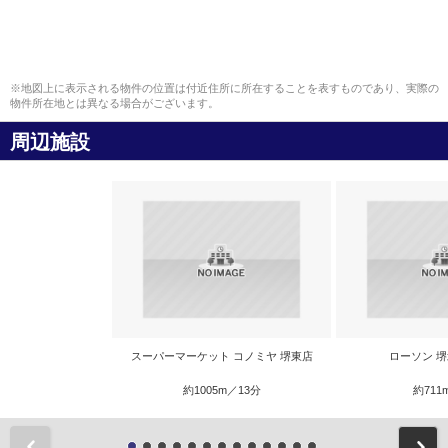
※地図上に表示される物件の位置は付近住所に所在することを表すものであり、実際の
物件所在地とは異なる場合がございます。
周辺施設
スーパーマーケット コノミヤ 堺東店
ローソン 
約1005m／13分
約711
前