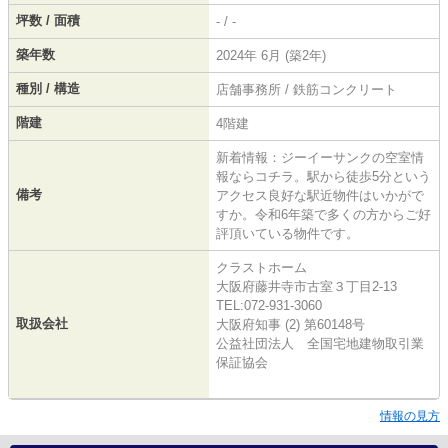
坪数 / 面積
- / -
築年数
2024年 6月 (築2年)
種別 / 構造
店舗事務所 / 鉄筋コンクリート
階建
4階建
新着情報：ジーイーサンクの空室情
報ならコチラ。駅から徒歩5分という
備考
アクセス良好な駅近物件はいかがで
すか。令和6年築で多くの方からご好
評頂いている物件です。
クラストホーム
大阪府藤井寺市古室３丁目2-13
TEL:072-931-3060
取扱会社
大阪府知事 (2) 第60148号
公益社団法人 全国宅地建物取引業
保証協会
情報の見方