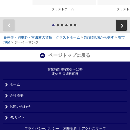
クラストホーム
クラス
前
藤井寺・羽曳野・富田林の賃貸｜クラストホーム
>
(賃貸)地域から探す
>
堺市
堺区
>
ジーイーサンク
ページトップに戻る
営業時間:8時30分～18時
定休日:毎週日曜日
ホーム
会社概要
お問い合わせ
PCサイト
プライバシーポリシー
利用規約
｜アクセスマップ
｜