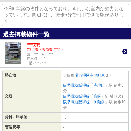
令和6年築の物件となっており、きれいな室内が魅力とな
っています。周辺には、徒歩5分で利用できる駅がありま
す。
過去掲載物件一覧
***
万円
(管理費・共益費 ***円)
敷：***｜礼：***
坪単価：***
1階 / *** / ***
所在地
大阪府
堺市堺区
寺地町東
３丁
阪堺電軌阪堺線
「
寺地町
」駅 徒歩5
分
交通
阪堺電軌阪堺線
「
宿院
」駅 徒歩8分
阪堺電軌阪堺線
「
御陵前
」駅 徒歩10
分
賃料 / 坪単価
-
/ -
管理費等
-