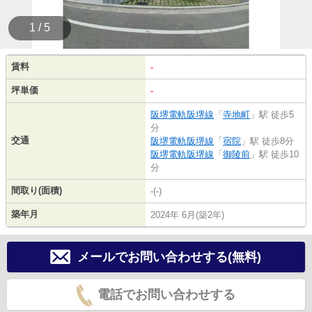
1 / 5
賃料
-
坪単価
-
阪堺電軌阪堺線
「
寺地町
」駅 徒歩5
分
交通
阪堺電軌阪堺線
「
宿院
」駅 徒歩8分
阪堺電軌阪堺線
「
御陵前
」駅 徒歩10
分
間取り(面積)
-(-)
築年月
2024年 6月(築2年)
メールでお問い合わせする(無料)
電話でお問い合わせする