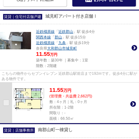
城見町アパート付き店舗Ⅰ
賃貸｜住宅付店舗戸建
近鉄橿原線
「
近鉄郡山
」駅 徒歩4分
関西本線
「
郡山
」駅 徒歩15分
近鉄橿原線
「
九条
」駅 徒歩19分
奈良県
大和郡山市
城見町
11.55
万円
築年数：築30年 ｜募集中：
1室
階数：2階建
こちらの物件からセブンイレブン 近鉄郡山駅前店まで192mです。徒歩4分に駅が
ある物件です。
11.55
万
円
(管理費・共益費 2,662円)
敷：4ヶ月｜礼：0ヶ月
所在階：1-2階
間取り：-
面積：66.50㎡
南郡山町一棟貸し
賃貸｜店舗事務所