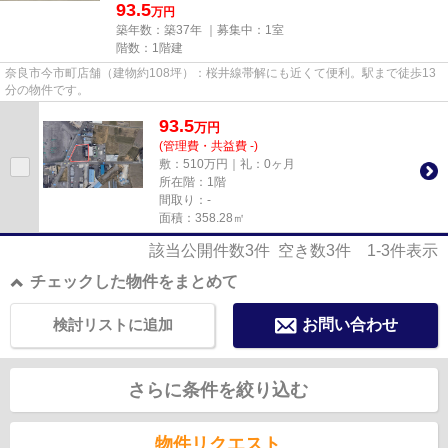
93.5
万円
築年数：築37年 ｜募集中：
1室
階数：1階建
奈良市今市町店舗（建物約108坪）：桜井線帯解にも近くて便利。駅まで徒歩13
分の物件です。
93.5
万
円
(管理費・共益費 -)
敷：510万円｜礼：0ヶ月
所在階：1階
間取り：-
面積：358.28㎡
該当公開件数
3
件 空き数
3
件
1-3
件表示
チェックした物件をまとめて
検討リストに追加
お問い合わせ
さらに条件を絞り込む
物件リクエスト