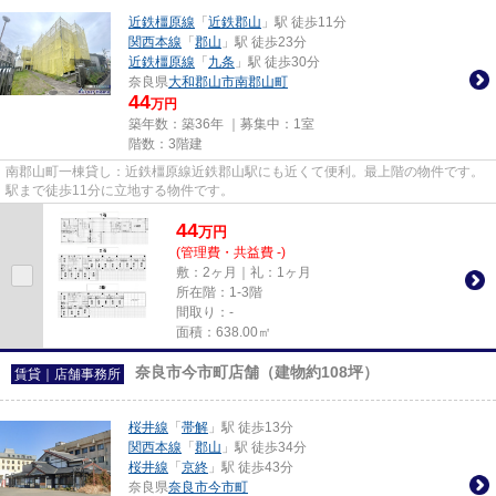
近鉄橿原線
「
近鉄郡山
」駅 徒歩11分
関西本線
「
郡山
」駅 徒歩23分
近鉄橿原線
「
九条
」駅 徒歩30分
奈良県
大和郡山市
南郡山町
44
万円
築年数：築36年 ｜募集中：
1室
階数：3階建
南郡山町一棟貸し：近鉄橿原線近鉄郡山駅にも近くて便利。最上階の物件です。
駅まで徒歩11分に立地する物件です。
44
万
円
(管理費・共益費 -)
敷：2ヶ月｜礼：1ヶ月
所在階：1-3階
間取り：-
面積：638.00㎡
奈良市今市町店舗（建物約108坪）
賃貸｜店舗事務所
桜井線
「
帯解
」駅 徒歩13分
関西本線
「
郡山
」駅 徒歩34分
桜井線
「
京終
」駅 徒歩43分
奈良県
奈良市
今市町