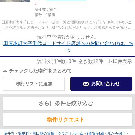
-
築年数：築7年
階数：1階建
田原本町大字千代ロードサイド店舗：近鉄橿原線笠縫にも近くて便利。根強いニ
ーズを誇る駅近の物件となり、徒歩8分に駅があります。清潔感のある室内が魅
力的な2018年築の物件となって...
現在空室情報がありません。
田原本町大字千代ロードサイド店舗へのお問い合わせはこち
ら
該当公開件数
13
件 空き数
12
件
1-13
件表示
チェックした物件をまとめて
検討リストに追加
お問い合わせ
さらに条件を絞り込む
物件リクエスト
藤井寺・羽曳野・富田林の賃貸｜クラストホーム
>
(賃貸)路線・駅から探す
>