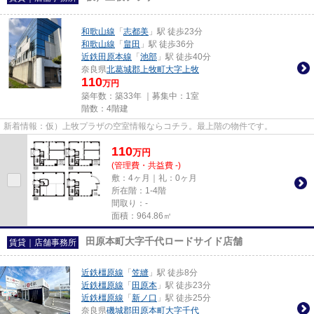
和歌山線
「
志都美
」駅 徒歩23分
和歌山線
「
畠田
」駅 徒歩36分
近鉄田原本線
「
池部
」駅 徒歩40分
奈良県
北葛城郡上牧町
大字上牧
110
万円
築年数：築33年 ｜募集中：
1室
階数：4階建
新着情報：仮）上牧プラザの空室情報ならコチラ。最上階の物件です。
110
万
円
(管理費・共益費 -)
敷：4ヶ月｜礼：0ヶ月
所在階：1-4階
間取り：-
面積：964.86㎡
田原本町大字千代ロードサイド店舗
賃貸｜店舗事務所
近鉄橿原線
「
笠縫
」駅 徒歩8分
近鉄橿原線
「
田原本
」駅 徒歩23分
近鉄橿原線
「
新ノ口
」駅 徒歩25分
奈良県
磯城郡田原本町
大字千代