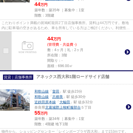
44
万円
築年数：築35年 ｜募集中：
1室
階数：3階建
こだわりポイント満載の斑鳩町龍田2丁目店舗事務所。賃料は44万円です。敷地
内に駐車場の空きがあるため、車を所有している方はご検討ください。利便性の
高い環境をお求めの方にオスス...
44
万
円
(管理費・共益費 -)
敷：4ヶ月｜礼：2ヶ月
所在階：3階
間取り：-
面積：696.00㎡
アネックス西大和1階ロードサイド店舗
賃貸｜店舗事務所
和歌山線
「
畠田
」駅 徒歩23分
和歌山線
「
志都美
」駅 徒歩30分
近鉄田原本線
「
大輪田
」駅 徒歩32分
奈良県
北葛城郡上牧町
服部台
５丁目
55
万円
築年数：築34年 ｜募集中：
1室
階数：4階建 地下1階
物件から、ショッピングセンター「レインボープラザ西大和」まで153mです。