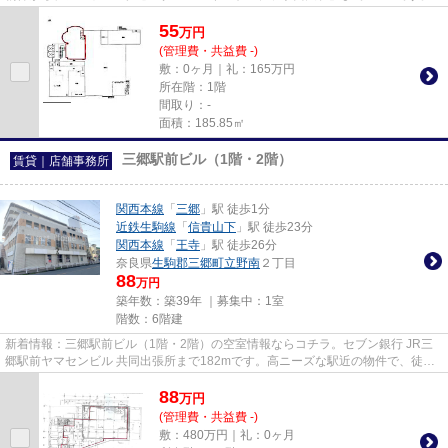
55
万
円
(管理費・共益費 -)
敷：0ヶ月｜礼：165万円
所在階：1階
間取り：-
面積：185.85㎡
三郷駅前ビル（1階・2階）
賃貸｜店舗事務所
関西本線
「
三郷
」駅 徒歩1分
近鉄生駒線
「
信貴山下
」駅 徒歩23分
関西本線
「
王寺
」駅 徒歩26分
奈良県
生駒郡三郷町
立野南
２丁目
88
万円
築年数：築39年 ｜募集中：
1室
階数：6階建
新着情報：三郷駅前ビル（1階・2階）の空室情報ならコチラ。セブン銀行 JR三
郷駅前ヤマセンビル 共同出張所まで182mです。高ニーズな駅近の物件で、徒歩1
分で駅に行くことができます。
88
万
円
(管理費・共益費 -)
敷：480万円｜礼：0ヶ月