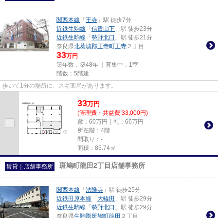
関西本線
「
王寺
」駅 徒歩7分
近鉄生駒線
「
信貴山下
」駅 徒歩23分
近鉄生駒線
「
勢野北口
」駅 徒歩21分
奈良県
北葛城郡王寺町
王寺
２丁目
33
万円
築年数：築48年 ｜募集中：
1室
階数：5階建
歩いて1分の場所に、スギ薬局があります。
33
万
円
(管理費・共益費 33,000円)
敷：60万円｜礼：66万円
所在階：4階
間取り：-
面積：85.74㎡
斑鳩町龍田2丁目店舗事務所
賃貸｜店舗事務所
関西本線
「
法隆寺
」駅 徒歩25分
近鉄田原本線
「
大輪田
」駅 徒歩29分
近鉄生駒線
「
勢野北口
」駅 徒歩29分
奈良県
生駒郡斑鳩町
龍田
２丁目