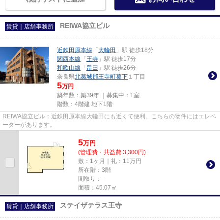
REIWA協立ビル
賃貸｜店舗事務所
近鉄田原本線
「
大輪田
」駅 徒歩18分
関西本線
「
王寺
」駅 徒歩17分
和歌山線
「
畠田
」駅 徒歩26分
奈良県
北葛城郡王寺町
葛下
１丁目
5
万円
築年数：築39年 ｜募集中：
1室
階数：4階建 地下1階
REIWA協立ビル：近鉄田原本線大輪田にも近くて便利。こちらの物件にはエレベ
ーターがあります。
5
万
円
(管理費・共益費 3,300円)
敷：1ヶ月｜礼：11万円
所在階：3階
間取り：-
面積：45.07㎡
ステイザテラス王寺
賃貸｜店舗事務所