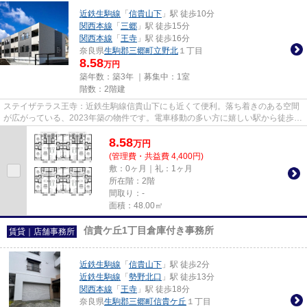
近鉄生駒線
「
信貴山下
」駅 徒歩10分
関西本線
「
三郷
」駅 徒歩15分
関西本線
「
王寺
」駅 徒歩16分
奈良県
生駒郡三郷町
立野北
１丁目
8.58
万円
築年数：築3年 ｜募集中：
1室
階数：2階建
ステイザテラス王寺：近鉄生駒線信貴山下にも近くて便利。落ち着きのある空間
が広がっている、2023年築の物件です。電車移動の多い方に嬉しい駅から徒歩10
分の物件です。最上階の物件...
8.58
万
円
(管理費・共益費 4,400円)
敷：0ヶ月｜礼：1ヶ月
所在階：2階
間取り：-
面積：48.00㎡
信貴ケ丘1丁目倉庫付き事務所
賃貸｜店舗事務所
近鉄生駒線
「
信貴山下
」駅 徒歩2分
近鉄生駒線
「
勢野北口
」駅 徒歩13分
関西本線
「
王寺
」駅 徒歩18分
奈良県
生駒郡三郷町
信貴ケ丘
１丁目