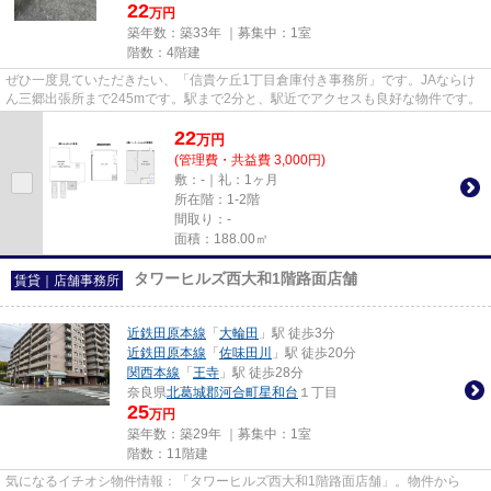
22
万円
築年数：築33年 ｜募集中：
1室
階数：4階建
ぜひ一度見ていただきたい、「信貴ケ丘1丁目倉庫付き事務所」です。JAならけ
ん三郷出張所まで245mです。駅まで2分と、駅近でアクセスも良好な物件です。
22
万
円
(管理費・共益費 3,000円)
敷：-｜礼：1ヶ月
所在階：1-2階
間取り：-
面積：188.00㎡
タワーヒルズ西大和1階路面店舗
賃貸｜店舗事務所
近鉄田原本線
「
大輪田
」駅 徒歩3分
近鉄田原本線
「
佐味田川
」駅 徒歩20分
関西本線
「
王寺
」駅 徒歩28分
奈良県
北葛城郡河合町
星和台
１丁目
25
万円
築年数：築29年 ｜募集中：
1室
階数：11階建
気になるイチオシ物件情報：「タワーヒルズ西大和1階路面店舗」。物件から