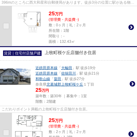
396mのところに西大和星和台郵便局があります。徒歩3分の位置に駅がある物件
です。こちらは11階建ての物件で...
25
万
円
(管理費・共益費 -)
敷：0ヶ月｜礼：2ヶ月
所在階：1階
間取り：-
面積：132.43㎡
上牧町桜ケ丘店舗付き住居
賃貸｜住宅付店舗戸建
近鉄田原本線
「
大輪田
」駅 徒歩19分
近鉄田原本線
「
佐味田川
」駅 徒歩21分
和歌山線
「
畠田
」駅 徒歩27分
奈良県
北葛城郡上牧町
桜ケ丘
１丁目
25
万円
築年数：築30年 ｜募集中：
1室
階数：2階建
こだわりポイント満載の上牧町桜ケ丘店舗付き住居。
25
万
円
(管理費・共益費 -)
敷：2ヶ月｜礼：2ヶ月