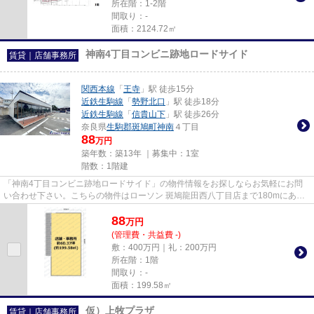
所在階：1-2階
間取り：-
面積：2124.72㎡
神南4丁目コンビニ跡地ロードサイド
賃貸｜店舗事務所
関西本線
「
王寺
」駅 徒歩15分
近鉄生駒線
「
勢野北口
」駅 徒歩18分
近鉄生駒線
「
信貴山下
」駅 徒歩26分
奈良県
生駒郡斑鳩町
神南
４丁目
88
万円
築年数：築13年 ｜募集中：
1室
階数：1階建
「神南4丁目コンビニ跡地ロードサイド」の物件情報をお探しならお気軽にお問
い合わせ下さい。こちらの物件はローソン 斑鳩龍田西八丁目店まで180mにあり
ます。駅までのアクセスが良い...
88
万
円
(管理費・共益費 -)
敷：400万円｜礼：200万円
所在階：1階
間取り：-
面積：199.58㎡
仮）上牧プラザ
賃貸｜店舗事務所