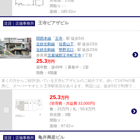
所在階：1-2階
間取り：-
面積：185.53㎡
王寺ピアザビル
賃貸｜店舗事務所
関西本線
「
王寺
」駅 徒歩5分
近鉄生駒線
「
信貴山下
」駅 徒歩23分
近鉄生駒線
「
勢野北口
」駅 徒歩23分
奈良県
北葛城郡王寺町
王寺
２丁目
25.3
万円
築年数：築49年 ｜募集中：
1室
階数：4階建
多くの方からご好評頂いている王寺ピアザビルのご紹介です。歩いて147mの場
所に、スーパーヤオヒコ 王寺駅前店があります。周辺には、徒歩5分で利用でき
る駅があります。
25.3
万
円
(管理費・共益費 33,000円)
敷：23万円｜礼：50.6万円
所在階：3階
間取り：-
面積：97.62㎡
亀井興産ビル
賃貸｜店舗事務所