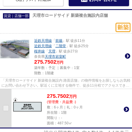
天理市ロードサイド 新築複合施設内店舗
賃貸｜店舗一部
近鉄天理線
「
前栽
」駅 徒歩11分
近鉄天理線
「
二階堂
」駅 徒歩25分
桜井線
「
天理
」駅 徒歩27分
奈良県
天理市
岩室町
275.7502
万円
築年数：予定 ｜募集中：
1室
階数：1階建
「天理市ロードサイド 新築複合施設内 路面店舗」の物件情報をお探しならお気軽
にお問い合わせ下さい。駅近くに立地する物件で、徒歩11分程でアクセスできま
す。
275.7502
万
円
(管理費・共益費 -)
敷：6ヶ月｜礼：0ヶ月
所在階：1階
間取り：-
面積：487.50㎡