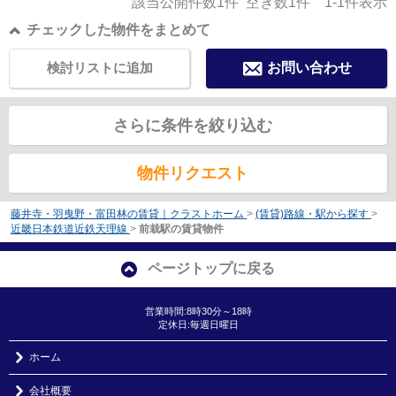
該当公開件数
1
件 空き数
1
件
1-1
件表示
チェックした物件をまとめて
検討リストに追加
お問い合わせ
さらに条件を絞り込む
物件リクエスト
藤井寺・羽曳野・富田林の賃貸｜クラストホーム
>
(賃貸)路線・駅から探す
>
近畿日本鉄道近鉄天理線
>
前栽駅の賃貸物件
ページトップに戻る
営業時間:8時30分～18時
定休日:毎週日曜日
ホーム
会社概要