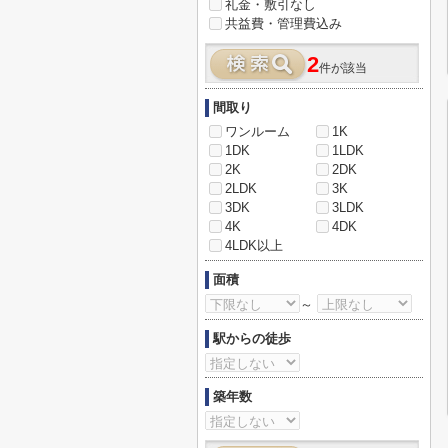
礼金・敷引なし
共益費・管理費込み
2
件が該当
間取り
ワンルーム
1K
1DK
1LDK
2K
2DK
2LDK
3K
3DK
3LDK
4K
4DK
4LDK以上
面積
～
駅からの徒歩
築年数