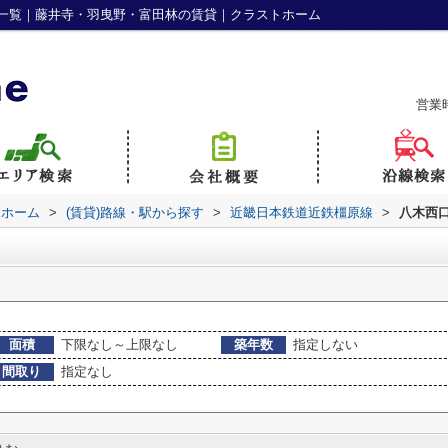
一覧｜藤井寺・羽曳野・富田林の賃貸｜クラストホーム
営業
トホーム
>
(賃貸)路線・駅から探す
>
近畿日本鉄道近鉄橿原線
>
八木西
面積
下限なし～上限なし
築年数
指定しない
間取り
指定なし