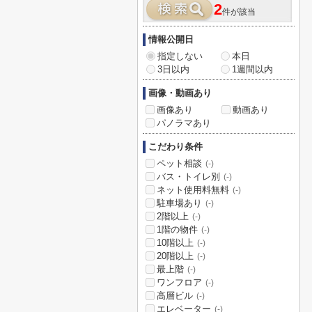
2
件が該当
情報公開日
指定しない
本日
3日以内
1週間以内
画像・動画あり
画像あり
動画あり
パノラマあり
こだわり条件
ペット相談
(-)
バス・トイレ別
(-)
ネット使用料無料
(-)
駐車場あり
(-)
2階以上
(-)
1階の物件
(-)
10階以上
(-)
20階以上
(-)
最上階
(-)
ワンフロア
(-)
高層ビル
(-)
エレベーター
(-)