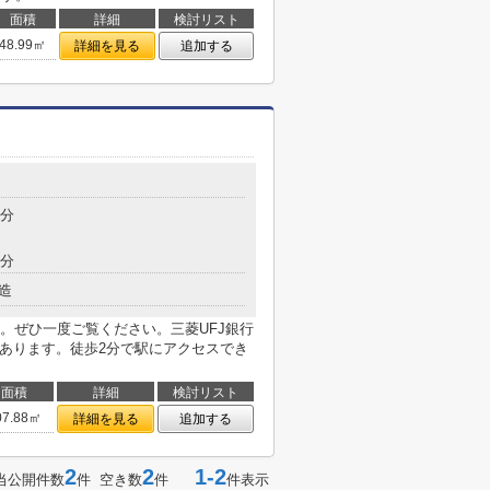
面積
詳細
検討リスト
48.99㎡
詳細を見る
追加する
2分
6分
造
。ぜひ一度ご覧ください。三菱UFJ銀行
にあります。徒歩2分で駅にアクセスでき
面積
詳細
検討リスト
07.88㎡
詳細を見る
追加する
2
2
1-2
当公開件数
件 空き数
件
件表示