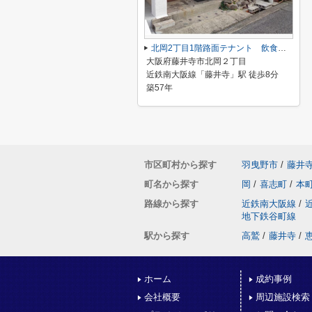
北岡2丁目1階路面テナント 飲食可能
大阪府藤井寺市北岡２丁目
近鉄南大阪線「藤井寺」駅 徒歩8分
築57年
市区町村から探す
羽曳野市
/
藤井
町名から探す
岡
/
喜志町
/
本
路線から探す
近鉄南大阪線
/
地下鉄谷町線
駅から探す
高鷲
/
藤井寺
/
ホーム
成約事例
会社概要
周辺施設検索