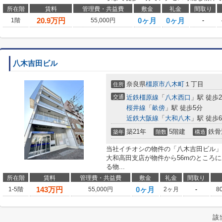
所在階
賃料
管理費・共益費
敷金
礼金
間取り
20.9
万円
0ヶ月
0ヶ月
1階
55,000円
-
八木吉田ビル
奈良県
橿原市
八木町
１丁目
住所
交通
近鉄橿原線
「
八木西口
」駅 徒歩
桜井線
「
畝傍
」駅 徒歩5分
近鉄大阪線
「
大和八木
」駅 徒歩
築21年
5階建
鉄骨
築年
階数
構造
当社イチオシの物件の「八木吉田ビル」
大和高田支店が物件から56mのところ
る物...
所在階
賃料
管理費・共益費
敷金
礼金
間取り
143
万円
0ヶ月
1-5階
55,000円
2ヶ月
-
8
該