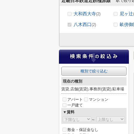
近畿日本鉄道近鉄橿原線
駅で絞り
大和西大寺
尼ヶ辻
(2)
八木西口
畝傍御
(2)
種別で絞り込む
現在の種別
賃貸,店舗(賃貸),事務所(賃貸),駐車場
アパート
マンション
一戸建て
▼賃料
～
敷金・保証金なし