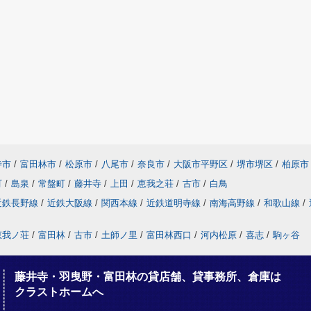
寺市
/
富田林市
/
松原市
/
八尾市
/
奈良市
/
大阪市平野区
/
堺市堺区
/
柏原市
町
/
島泉
/
常盤町
/
藤井寺
/
上田
/
恵我之荘
/
古市
/
白鳥
近鉄長野線
/
近鉄大阪線
/
関西本線
/
近鉄道明寺線
/
南海高野線
/
和歌山線
/
恵我ノ荘
/
富田林
/
古市
/
土師ノ里
/
富田林西口
/
河内松原
/
喜志
/
駒ヶ谷
藤井寺・羽曳野・富田林の貸店舗、貸事務所、倉庫は
クラストホームへ