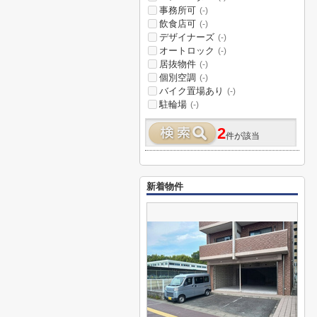
事務所可
(-)
飲食店可
(-)
デザイナーズ
(-)
オートロック
(-)
居抜物件
(-)
個別空調
(-)
バイク置場あり
(-)
駐輪場
(-)
2
件が該当
新着物件