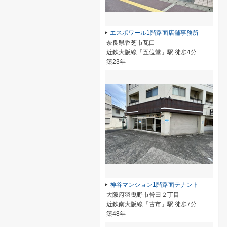
エスポワール1階路面店舗事務所
奈良県香芝市瓦口
近鉄大阪線「五位堂」駅 徒歩4分
築23年
神谷マンション1階路面テナント
大阪府羽曳野市誉田２丁目
近鉄南大阪線「古市」駅 徒歩7分
築48年