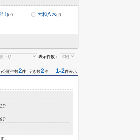
郡山
大和八木
(2)
(2)
表示件数：
2
2
1-2
当公開件数
件 空き数
件
件表示
2分
9分
です。