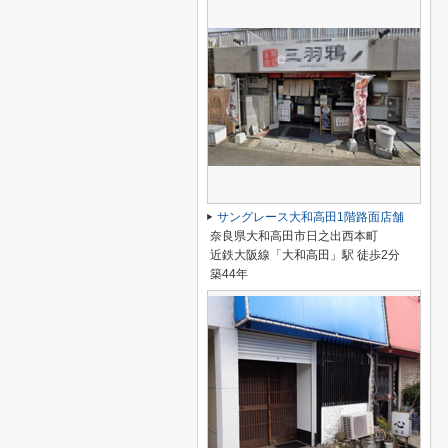
サングレース大和高田1階路面店舗
奈良県大和高田市日之出西本町
近鉄大阪線「大和高田」駅 徒歩2分
築44年