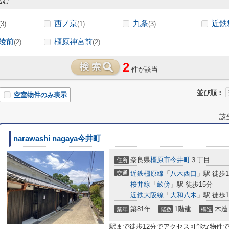
込む
西ノ京
九条
近鉄
(3)
(1)
(3)
陵前
橿原神宮前
(2)
(2)
2
件が該当
並び順：
空室物件のみ表示
該
narawashi nagaya今井町
奈良県
橿原市
今井町
３丁目
住所
交通
近鉄橿原線
「
八木西口
」駅 徒歩1
桜井線
「
畝傍
」駅 徒歩15分
近鉄大阪線
「
大和八木
」駅 徒歩1
築81年
1階建
木造
築年
階数
構造
駅まで徒歩12分でアクセス可能な物件