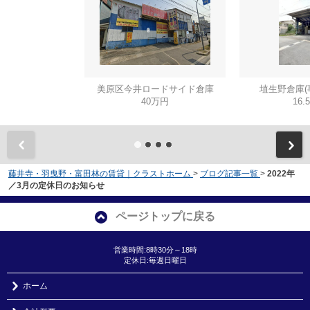
美原区今井ロードサイド倉庫
埴生野倉庫(
40万円
16.
藤井寺・羽曳野・富田林の賃貸｜クラストホーム
>
ブログ記事一覧
>
2022年
／3月の定休日のお知らせ
ページトップに戻る
営業時間:8時30分～18時
定休日:毎週日曜日
ホーム