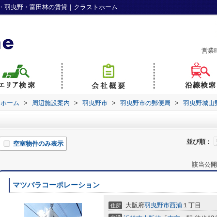
・羽曳野・富田林の賃貸｜クラストホーム
営業
トホーム
>
周辺施設案内
>
羽曳野市
>
羽曳野市の郵便局
>
羽曳野城山
並び順：
空室物件のみ表示
該当公開
マツバラコーポレーション
大阪府
羽曳野市
西浦
１丁目
住所