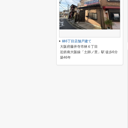
林6丁目店舗戸建て
大阪府藤井寺市林６丁目
近鉄南大阪線「土師ノ里」駅 徒歩6分
築46年