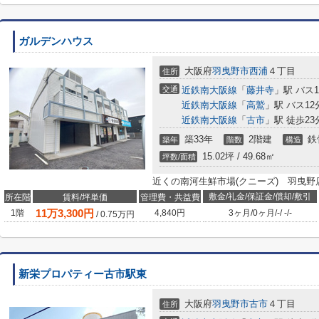
ガルデンハウス
大阪府
羽曳野市
西浦
４丁目
住所
交通
近鉄南大阪線
「
藤井寺
」駅 バス
近鉄南大阪線
「
高鷲
」駅 バス1
近鉄南大阪線
「
古市
」駅 徒歩23
築33年
2階建
鉄
築年
階数
構造
15.02坪 / 49.68㎡
坪数/面積
近くの南河生鮮市場(クニーズ) 羽曳野
敷金/礼金/保証金/償却/敷引
所在階
賃料/坪単価
管理費・共益費
11
万
3,300
円
1階
4,840円
3ヶ月
/
0ヶ月
/
-
/
-
/
-
/
0.75
万円
新栄プロパティー古市駅東
大阪府
羽曳野市
古市
４丁目
住所