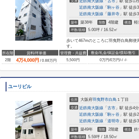
交通
近鉄南大阪線
「
古市
」駅 徒歩13
近鉄南大阪線
「
駒ヶ谷
」駅 徒歩3
近鉄南大阪線
「
藤井寺
」駅 徒歩3
築38年
4階建
軽
築年
階数
構造
5.00坪 / 16.52㎡
坪数/面積
歩いて467mのところに羽曳野白鳥郵便
す。
敷金/礼金/保証金/償却/敷引
所在階
賃料/坪単価
管理費・共益費
4
万
4,000
円
2階
5,500円
0万円
/
0万円
/
-
/
-
/
-
/
0.88
万円
ユーリビル
大阪府
羽曳野市
白鳥
１丁目
住所
交通
近鉄南大阪線
「
古市
」駅 徒歩4分
近鉄南大阪線
「
駒ヶ谷
」駅 徒歩2
近鉄南大阪線
「
道明寺
」駅 徒歩3
築49年
2階建
鉄
築年
階数
構造
5.59坪 / 18.50㎡
坪数/面積