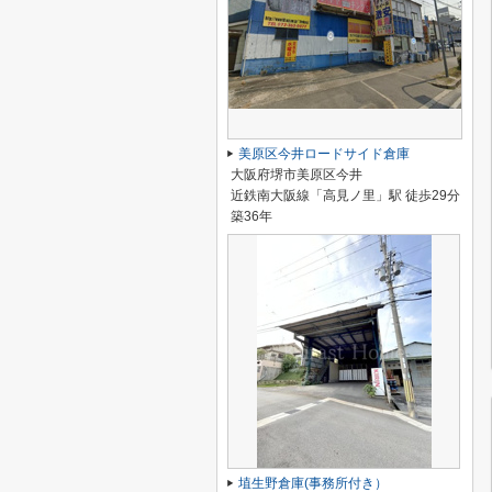
美原区今井ロードサイド倉庫
大阪府堺市美原区今井
近鉄南大阪線「高見ノ里」駅 徒歩29分
築36年
埴生野倉庫(事務所付き）