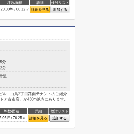
坪数/面積
詳細
検討リスト
20.00坪 / 66.12㎡
詳細を見る
追加する
9分
2分
骨造
Iビル 白鳥2丁目路面テナントのご紹介
トア古市店」が430m以内にあります。
坪数/面積
詳細
検討リスト
3.06坪 / 76.25㎡
詳細を見る
追加する