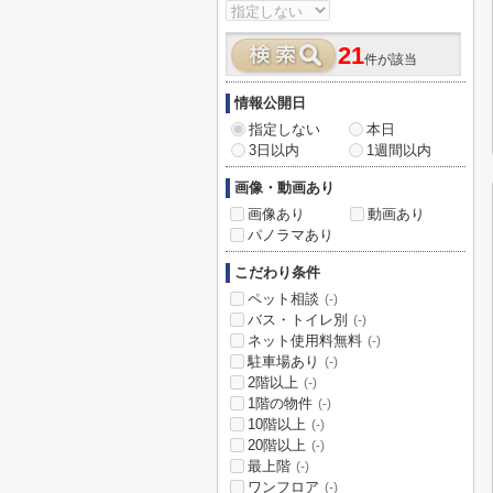
21
件が該当
情報公開日
指定しない
本日
3日以内
1週間以内
画像・動画あり
画像あり
動画あり
パノラマあり
こだわり条件
ペット相談
(-)
バス・トイレ別
(-)
ネット使用料無料
(-)
駐車場あり
(-)
2階以上
(-)
1階の物件
(-)
10階以上
(-)
20階以上
(-)
最上階
(-)
ワンフロア
(-)