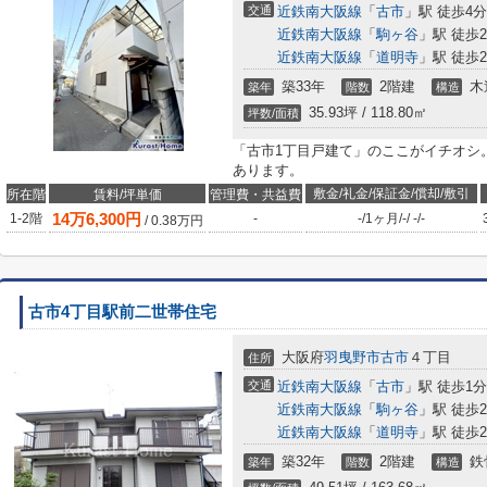
交通
近鉄南大阪線
「
古市
」駅 徒歩4分
近鉄南大阪線
「
駒ヶ谷
」駅 徒歩2
近鉄南大阪線
「
道明寺
」駅 徒歩2
築33年
2階建
木
築年
階数
構造
35.93坪 / 118.80㎡
坪数/面積
「古市1丁目戸建て」のここがイチオシ
あります。
敷金/礼金/保証金/償却/敷引
所在階
賃料/坪単価
管理費・共益費
14
万
6,300
円
1-2階
-
-
/
1ヶ月
/
-
/
-
/
-
/
0.38
万円
古市4丁目駅前二世帯住宅
大阪府
羽曳野市
古市
４丁目
住所
交通
近鉄南大阪線
「
古市
」駅 徒歩1分
近鉄南大阪線
「
駒ヶ谷
」駅 徒歩2
近鉄南大阪線
「
道明寺
」駅 徒歩2
築32年
2階建
鉄
築年
階数
構造