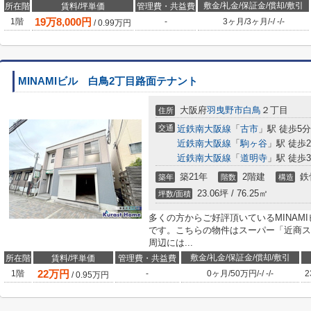
敷金/礼金/保証金/償却/敷引
所在階
賃料/坪単価
管理費・共益費
19
万
8,000
円
1階
-
3ヶ月
/
3ヶ月
/
-
/
-
/
-
/
0.99
万円
MINAMIビル 白鳥2丁目路面テナント
大阪府
羽曳野市
白鳥
２丁目
住所
交通
近鉄南大阪線
「
古市
」駅 徒歩5分
近鉄南大阪線
「
駒ヶ谷
」駅 徒歩2
近鉄南大阪線
「
道明寺
」駅 徒歩3
築21年
2階建
鉄
築年
階数
構造
23.06坪 / 76.25㎡
坪数/面積
多くの方からご好評頂いているMINAM
です。こちらの物件はスーパー「近商ス
周辺には...
敷金/礼金/保証金/償却/敷引
所在階
賃料/坪単価
管理費・共益費
22
万円
1階
-
0ヶ月
/
50万円
/
-
/
-
/
-
2
/
0.95
万円