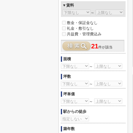
▼賃料
～
敷金・保証金なし
礼金・敷引なし
共益費・管理費込み
21
件が該当
面積
～
坪数
～
坪単価
～
駅からの徒歩
築年数