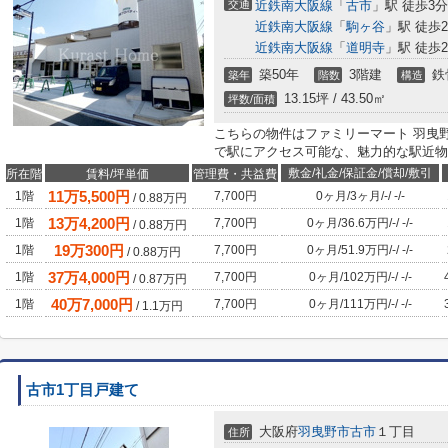
交通
近鉄南大阪線
「
古市
」駅 徒歩3分
近鉄南大阪線
「
駒ヶ谷
」駅 徒歩2
近鉄南大阪線
「
道明寺
」駅 徒歩2
築50年
3階建
鉄
築年
階数
構造
13.15坪 / 43.50㎡
坪数/面積
こちらの物件はファミリーマート 羽曳野
で駅にアクセス可能な、魅力的な駅近物
敷金/礼金/保証金/償却/敷引
所在階
賃料/坪単価
管理費・共益費
11
万
5,500
円
1階
7,700円
0ヶ月
/
3ヶ月
/
-
/
-
/
-
/
0.88
万円
13
万
4,200
円
1階
7,700円
0ヶ月
/
36.6万円
/
-
/
-
/
-
/
0.88
万円
19
万
300
円
1階
7,700円
0ヶ月
/
51.9万円
/
-
/
-
/
-
/
0.88
万円
37
万
4,000
円
1階
7,700円
0ヶ月
/
102万円
/
-
/
-
/
-
/
0.87
万円
40
万
7,000
円
1階
7,700円
0ヶ月
/
111万円
/
-
/
-
/
-
/
1.1
万円
古市1丁目戸建て
大阪府
羽曳野市
古市
１丁目
住所