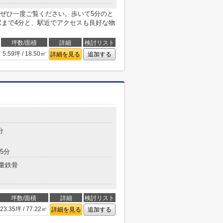
ぜひ一度ご覧ください。歩いて5分のと
駅まで4分と、駅近でアクセスも良好な物
坪数/面積
詳細
検討リスト
5.59坪 / 18.50㎡
詳細を見る
追加する
分
5分
量鉄骨
坪数/面積
詳細
検討リスト
23.35坪 / 77.22㎡
詳細を見る
追加する