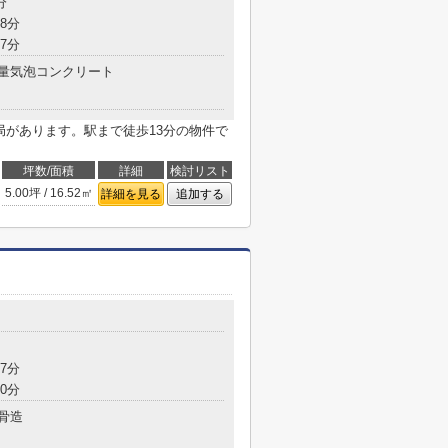
分
8分
7分
量気泡コンクリート
局があります。駅まで徒歩13分の物件で
坪数/面積
詳細
検討リスト
5.00坪 / 16.52㎡
詳細を見る
追加する
7分
0分
骨造