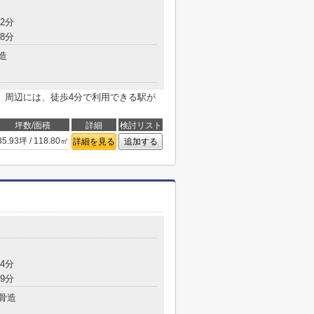
2分
8分
造
。周辺には、徒歩4分で利用できる駅が
坪数/面積
詳細
検討リスト
35.93坪 / 118.80㎡
詳細を見る
追加する
4分
9分
骨造