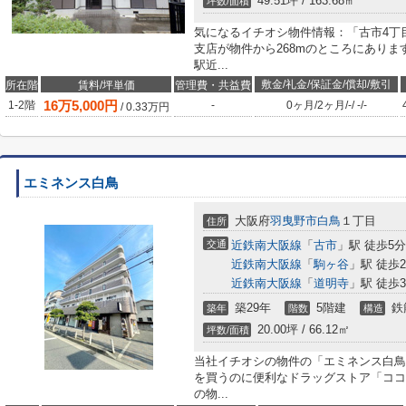
49.51坪 / 163.68㎡
坪数/面積
気になるイチオシ物件情報：「古市4丁
支店が物件から268mのところにありま
駅近...
敷金/礼金/保証金/償却/敷引
所在階
賃料/坪単価
管理費・共益費
16
万
5,000
円
1-2階
-
0ヶ月
/
2ヶ月
/
-
/
-
/
-
/
0.33
万円
エミネンス白鳥
大阪府
羽曳野市
白鳥
１丁目
住所
交通
近鉄南大阪線
「
古市
」駅 徒歩5分
近鉄南大阪線
「
駒ヶ谷
」駅 徒歩2
近鉄南大阪線
「
道明寺
」駅 徒歩3
築29年
5階建
鉄
築年
階数
構造
20.00坪 / 66.12㎡
坪数/面積
当社イチオシの物件の「エミネンス白鳥
を買うのに便利なドラッグストア「ココ
の物...