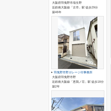
大阪府羽曳野市埴生野
近鉄南大阪線「古市」駅 徒歩29分
築46年
羽曳野市野ガレージ付事務所
大阪府羽曳野市野
近鉄南大阪線「恵我ノ荘」駅 徒歩18分
築2年