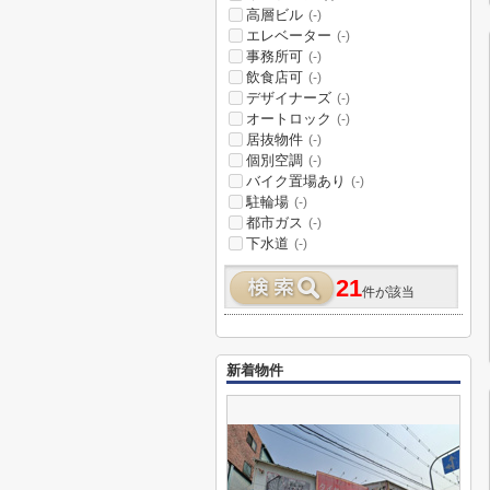
高層ビル
(-)
エレベーター
(-)
事務所可
(-)
飲食店可
(-)
デザイナーズ
(-)
オートロック
(-)
居抜物件
(-)
個別空調
(-)
バイク置場あり
(-)
駐輪場
(-)
都市ガス
(-)
下水道
(-)
21
件が該当
新着物件