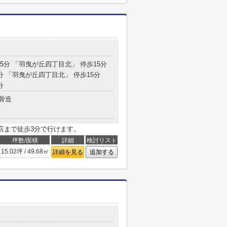
15分 「羽曳が丘四丁目北」 停歩15分
2分 「羽曳が丘四丁目北」 停歩15分
分
骨造
店まで徒歩3分で行けます。
坪数/面積
詳細
検討リスト
15.02坪 / 49.68㎡
詳細を見る
追加する