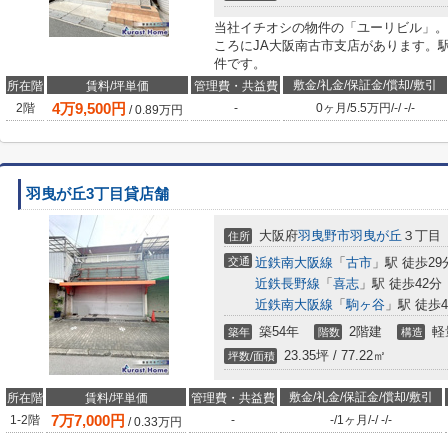
当社イチオシの物件の「ユーリビル」。
ころにJA大阪南古市支店があります。
件です。
敷金/礼金/保証金/償却/敷引
所在階
賃料/坪単価
管理費・共益費
4
万
9,500
円
2階
-
0ヶ月
/
5.5万円
/
-
/
-
/
-
/
0.89
万円
羽曳が丘3丁目貸店舗
大阪府
羽曳野市
羽曳が丘
３丁目
住所
交通
近鉄南大阪線
「
古市
」駅 徒歩29
近鉄長野線
「
喜志
」駅 徒歩42分
近鉄南大阪線
「
駒ヶ谷
」駅 徒歩4
築54年
2階建
軽
築年
階数
構造
23.35坪 / 77.22㎡
坪数/面積
敷金/礼金/保証金/償却/敷引
所在階
賃料/坪単価
管理費・共益費
7
万
7,000
円
1-2階
-
-
/
1ヶ月
/
-
/
-
/
-
/
0.33
万円