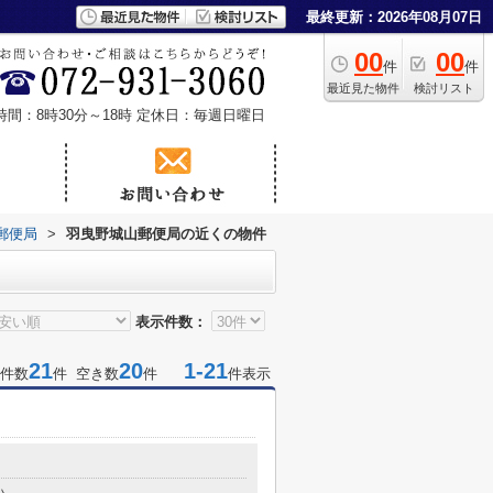
最終更新：2026年08月07日
00
00
件
件
最近見た物件
検討リスト
時間：8時30分～18時
定休日：毎週日曜日
郵便局
>
羽曳野城山郵便局の近くの物件
表示件数：
21
20
1-21
件数
件 空き数
件
件表示