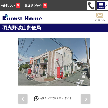
0
0
検討リスト
最近見た物件
お問合せ
羽曳野城山郵便局
前
次
画像タップで拡大表示【
1
/1】