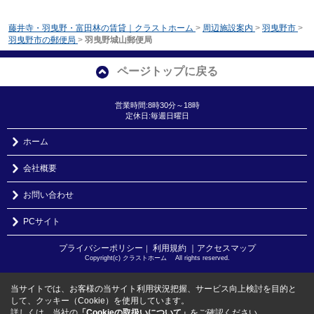
藤井寺・羽曳野・富田林の賃貸｜クラストホーム
>
周辺施設案内
>
羽曳野市
>
羽曳野市の郵便局
>
羽曳野城山郵便局
ページトップに戻る
営業時間:8時30分～18時
定休日:毎週日曜日
ホーム
会社概要
お問い合わせ
PCサイト
プライバシーポリシー
利用規約
｜アクセスマップ
｜
Copyright(c) クラストホーム All rights reserved.
当サイトでは、お客様の当サイト利用状況把握、サービス向上検討を目的と
して、クッキー（Cookie）を使用しています。
詳しくは、当社の
「Cookieの取扱いについて」
をご確認ください。