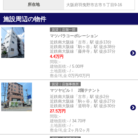
所在地
大阪府羽曳野市古市５丁目9-16
施設周辺の物件
賃貸｜店舗一部
マツバラコーポレーション
近鉄南大阪線「古市」駅 徒歩13分
近鉄南大阪線「駒ヶ谷」駅 徒歩38分
近鉄南大阪線「藤井寺」駅 徒歩37分
4.4万円
間取:
-
建物面積:
- / 5.00坪
土地面積:
- / -
敷金/礼金:
0万円/0万円
賃貸｜店舗事務所
マツヤビルⅠ 2階テナント
近鉄南大阪線「古市」駅 徒歩2分
近鉄南大阪線「駒ヶ谷」駅 徒歩27分
近鉄南大阪線「道明寺」駅 徒歩30分
27.5万円
間取:
-
建物面積:
- / 34.70坪
土地面積:
- / -
敷金/礼金:
2ヶ月/2ヶ月