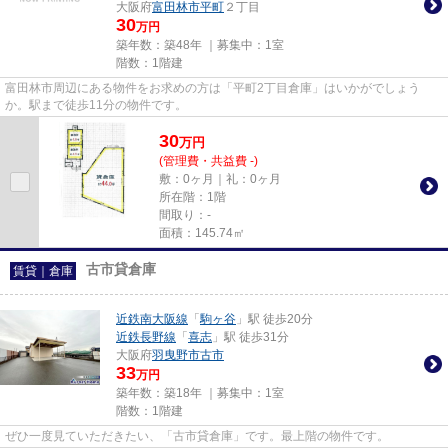
大阪府
富田林市
平町
２丁目
30
万円
築年数：築48年 ｜募集中：
1室
階数：1階建
富田林市周辺にある物件をお求めの方は「平町2丁目倉庫」はいかがでしょう
か。駅まで徒歩11分の物件です。
30
万
円
(管理費・共益費 -)
敷：0ヶ月｜礼：0ヶ月
所在階：1階
間取り：-
面積：145.74㎡
古市貸倉庫
賃貸｜倉庫
近鉄南大阪線
「
駒ヶ谷
」駅 徒歩20分
近鉄長野線
「
喜志
」駅 徒歩31分
大阪府
羽曳野市
古市
33
万円
築年数：築18年 ｜募集中：
1室
階数：1階建
ぜひ一度見ていただきたい、「古市貸倉庫」です。最上階の物件です。