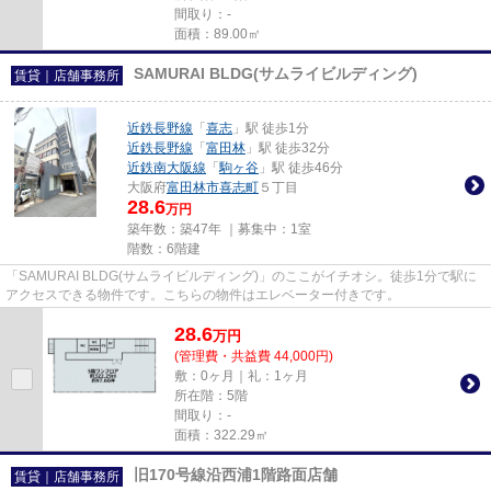
間取り：-
面積：89.00㎡
SAMURAI BLDG(サムライビルディング)
賃貸｜店舗事務所
近鉄長野線
「
喜志
」駅 徒歩1分
近鉄長野線
「
富田林
」駅 徒歩32分
近鉄南大阪線
「
駒ヶ谷
」駅 徒歩46分
大阪府
富田林市
喜志町
５丁目
28.6
万円
築年数：築47年 ｜募集中：
1室
階数：6階建
「SAMURAI BLDG(サムライビルディング)」のここがイチオシ。徒歩1分で駅に
アクセスできる物件です。こちらの物件はエレベーター付きです。
28.6
万
円
(管理費・共益費 44,000円)
敷：0ヶ月｜礼：1ヶ月
所在階：5階
間取り：-
面積：322.29㎡
旧170号線沿西浦1階路面店舗
賃貸｜店舗事務所