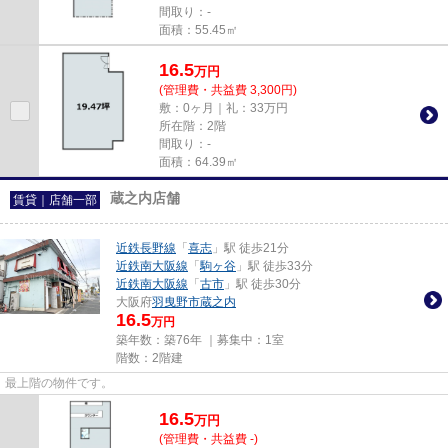
間取り：-
面積：55.45㎡
16.5
万
円
(管理費・共益費 3,300円)
敷：0ヶ月｜礼：33万円
所在階：2階
間取り：-
面積：64.39㎡
蔵之内店舗
賃貸｜店舗一部
近鉄長野線
「
喜志
」駅 徒歩21分
近鉄南大阪線
「
駒ヶ谷
」駅 徒歩33分
近鉄南大阪線
「
古市
」駅 徒歩30分
大阪府
羽曳野市
蔵之内
16.5
万円
築年数：築76年 ｜募集中：
1室
階数：2階建
最上階の物件です。
16.5
万
円
(管理費・共益費 -)