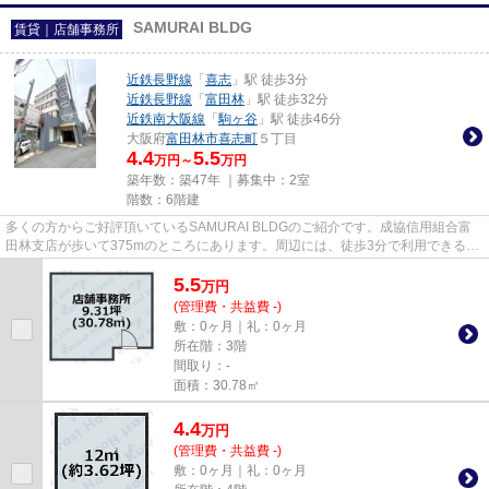
SAMURAI BLDG
賃貸｜店舗事務所
近鉄長野線
「
喜志
」駅 徒歩3分
近鉄長野線
「
富田林
」駅 徒歩32分
近鉄南大阪線
「
駒ヶ谷
」駅 徒歩46分
大阪府
富田林市
喜志町
５丁目
4.4
5.5
万円～
万円
築年数：築47年 ｜募集中：
2室
階数：6階建
多くの方からご好評頂いているSAMURAI BLDGのご紹介です。成協信用組合富
田林支店が歩いて375mのところにあります。周辺には、徒歩3分で利用できる駅
があります。
5.5
万
円
(管理費・共益費 -)
敷：0ヶ月｜礼：0ヶ月
所在階：3階
間取り：-
面積：30.78㎡
4.4
万
円
(管理費・共益費 -)
敷：0ヶ月｜礼：0ヶ月