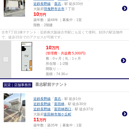
近鉄長野線
「
喜志
」駅 徒歩33分
大阪府
羽曳野市
古市
７丁目
10
万円
築年数：築48年 ｜募集中：
1室
階数：2階建
古市7丁目1棟テナント：近鉄南大阪線古市駅にも近くて便利。好評の駅近物件
で、徒歩15分でのアクセスが可能です。
10
万
円
(管理費・共益費 5,000円)
敷：0ヶ月｜礼：1ヶ月
所在階：1-2階
間取り：-
面積：74.36㎡
喜志駅前テナント
賃貸｜店舗事務所
近鉄長野線
「
喜志
」駅 徒歩1分
近鉄長野線
「
富田林
」駅 徒歩30分
近鉄長野線
「
富田林西口
」駅 徒歩37分
大阪府
富田林市
旭ケ丘町
11
万円
築年数：築35年 ｜募集中：
1室