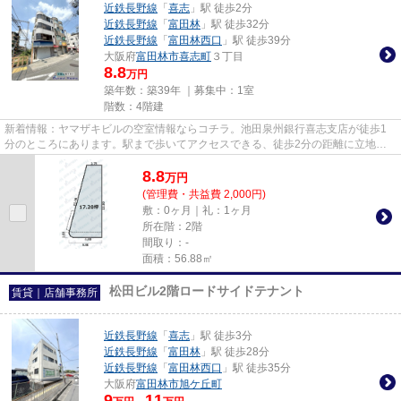
近鉄長野線
「
喜志
」駅 徒歩2分
近鉄長野線
「
富田林
」駅 徒歩32分
近鉄長野線
「
富田林西口
」駅 徒歩39分
大阪府
富田林市
喜志町
３丁目
8.8
万円
築年数：築39年 ｜募集中：
1室
階数：4階建
新着情報：ヤマザキビルの空室情報ならコチラ。池田泉州銀行喜志支店が徒歩1
分のところにあります。駅まで歩いてアクセスできる、徒歩2分の距離に立地す
る物件です。
8.8
万
円
(管理費・共益費 2,000円)
敷：0ヶ月｜礼：1ヶ月
所在階：2階
間取り：-
面積：56.88㎡
松田ビル2階ロードサイドテナント
賃貸｜店舗事務所
近鉄長野線
「
喜志
」駅 徒歩3分
近鉄長野線
「
富田林
」駅 徒歩28分
近鉄長野線
「
富田林西口
」駅 徒歩35分
大阪府
富田林市
旭ケ丘町
9
11