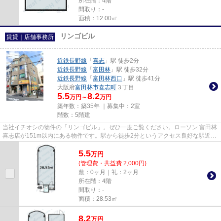
所在階：4階
間取り：-
面積：12.00㎡
リンゴビル
賃貸｜店舗事務所
近鉄長野線
「
喜志
」駅 徒歩2分
近鉄長野線
「
富田林
」駅 徒歩32分
近鉄長野線
「
富田林西口
」駅 徒歩41分
大阪府
富田林市
喜志町
３丁目
5.5
8.2
万円～
万円
築年数：築35年 ｜募集中：
2室
階数：5階建
当社イチオシの物件の「リンゴビル」。ぜひ一度ご覧ください。ローソン 富田林
喜志店が151m以内にある物件です。駅から徒歩2分というアクセス良好な駅近物
件はいかがですか。
5.5
万
円
(管理費・共益費 2,000円)
敷：0ヶ月｜礼：2ヶ月
所在階：4階
間取り：-
面積：28.53㎡
8.2
万
円