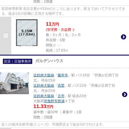
階数：1階建
富田林警察署 喜志交番が433mのところにあります。駅まで歩いてアクセスでき
る、徒歩1分の距離に立地する物件です。
11
万
円
(管理費・共益費 -)
敷：3ヶ月｜礼：2ヶ月
所在階：1階
間取り：-
面積：17.03㎡
ガルデンハウス
賃貸｜店舗事務所
近鉄南大阪線
「
藤井寺
」駅 バス15分 「羽曳が丘四丁目
北」 停歩15分
近鉄南大阪線
「
高鷲
」駅 バス12分 「羽曳が丘四丁目
北」 停歩15分
近鉄南大阪線
「
古市
」駅 徒歩23分
大阪府
羽曳野市
西浦
４丁目
11.33
万円
築年数：築33年 ｜募集中：
1室
階数：2階建
近くの南河生鮮市場(クニーズ) 羽曳野店まで徒歩3分で行けます。