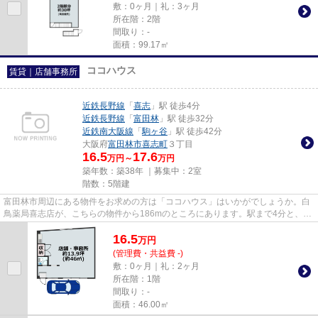
敷：0ヶ月｜礼：3ヶ月
所在階：2階
間取り：-
面積：99.17㎡
ココハウス
賃貸｜店舗事務所
近鉄長野線
「
喜志
」駅 徒歩4分
近鉄長野線
「
富田林
」駅 徒歩32分
近鉄南大阪線
「
駒ヶ谷
」駅 徒歩42分
大阪府
富田林市
喜志町
３丁目
16.5
17.6
万円～
万円
築年数：築38年 ｜募集中：
2室
階数：5階建
富田林市周辺にある物件をお求めの方は「ココハウス」はいかがでしょうか。白
鳥薬局喜志店が、こちらの物件から186mのところにあります。駅まで4分と、駅
近でアクセスも良好な物件です。
16.5
万
円
(管理費・共益費 -)
敷：0ヶ月｜礼：2ヶ月
所在階：1階
間取り：-
面積：46.00㎡