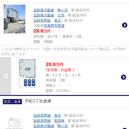
近鉄南大阪線
「
駒ヶ谷
」駅 徒歩20分
近鉄南大阪線
「
古市
」駅 徒歩28分
近鉄長野線
「
喜志
」駅 徒歩31分
大阪府
羽曳野市
西浦
28.6
万円
築年数：築37年 ｜募集中：
1室
階数：3階建
こちらの物件はスーパー「大阪いずみ市民生活協同組合 コープ城山店」が280m
以内にあります。
28.6
万
円
(管理費・共益費 -)
敷：2ヶ月｜礼：3ヶ月
所在階：1階
間取り：-
面積：112.00㎡
平町2丁目倉庫
賃貸｜倉庫
近鉄長野線
「
喜志
」駅 徒歩11分
近鉄長野線
「
富田林
」駅 徒歩36分
近鉄南大阪線
「
駒ヶ谷
」駅 徒歩43分