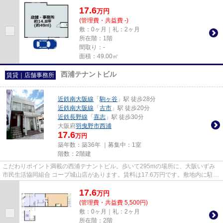
17.6
万
円
(管理費・共益費 -)
敷：0ヶ月｜礼：2ヶ月
所在階：1階
間取り：-
面積：49.00㎡
西浦テナントビル
賃貸｜店舗事務所
近鉄南大阪線
「
駒ヶ谷
」駅 徒歩28分
近鉄南大阪線
「
古市
」駅 徒歩20分
近鉄長野線
「
喜志
」駅 徒歩30分
大阪府
羽曳野市
西浦
17.6
万円
築年数：築36年 ｜募集中：
1室
階数：2階建
こだわりポイント満載の西浦テナントビル。歩いて295mの場所に、大阪いずみ
市民生活協同組合 コープ城山店があります。賃料は17.6万円です。敷地内に駐車
スペースの空きがありますので...
17.6
万
円
(管理費・共益費 5,500円)
敷：0ヶ月｜礼：2ヶ月
所在階：2階