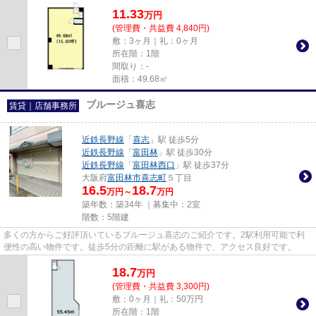
11.33
万
円
(管理費・共益費 4,840円)
敷：3ヶ月｜礼：0ヶ月
所在階：1階
間取り：-
面積：49.68㎡
ブルージュ喜志
賃貸｜店舗事務所
近鉄長野線
「
喜志
」駅 徒歩5分
近鉄長野線
「
富田林
」駅 徒歩30分
近鉄長野線
「
富田林西口
」駅 徒歩37分
大阪府
富田林市
喜志町
５丁目
16.5
18.7
万円～
万円
築年数：築34年 ｜募集中：
2室
階数：5階建
多くの方からご好評頂いているブルージュ喜志のご紹介です。2駅利用可能で利
便性の高い物件です。徒歩5分の距離に駅がある物件で、アクセス良好です。
18.7
万
円
(管理費・共益費 3,300円)
敷：0ヶ月｜礼：50万円
所在階：1階