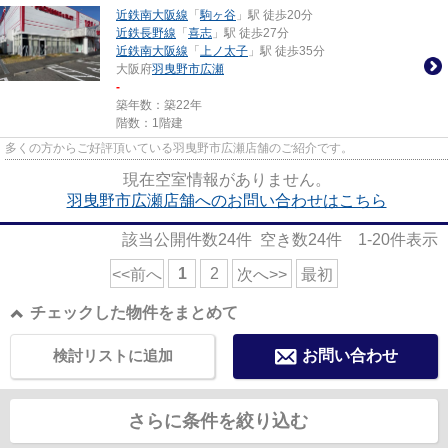
近鉄南大阪線
「
駒ヶ谷
」駅 徒歩20分
近鉄長野線
「
喜志
」駅 徒歩27分
近鉄南大阪線
「
上ノ太子
」駅 徒歩35分
大阪府
羽曳野市
広瀬
-
築年数：築22年
階数：1階建
多くの方からご好評頂いている羽曳野市広瀬店舗のご紹介です。
現在空室情報がありません。
羽曳野市広瀬店舗へのお問い合わせはこちら
該当公開件数
24
件 空き数
24
件
1-20
件表示
1
2
<<前へ
次へ>>
最初
チェックした物件をまとめて
検討リストに追加
お問い合わせ
さらに条件を絞り込む