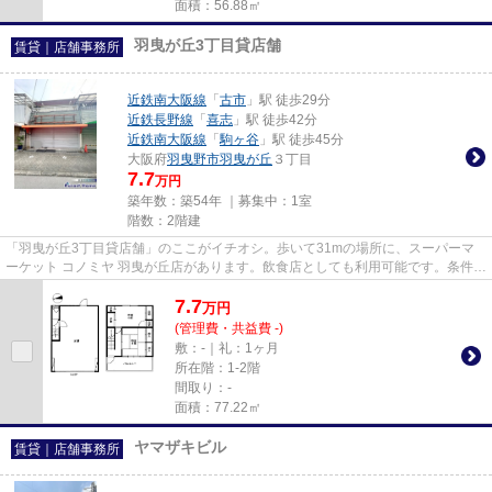
面積：56.88㎡
羽曳が丘3丁目貸店舗
賃貸｜店舗事務所
近鉄南大阪線
「
古市
」駅 徒歩29分
近鉄長野線
「
喜志
」駅 徒歩42分
近鉄南大阪線
「
駒ヶ谷
」駅 徒歩45分
大阪府
羽曳野市
羽曳が丘
３丁目
7.7
万円
築年数：築54年 ｜募集中：
1室
階数：2階建
「羽曳が丘3丁目貸店舗」のここがイチオシ。歩いて31mの場所に、スーパーマ
ーケット コノミヤ 羽曳が丘店があります。飲食店としても利用可能です。条件等
はご相談ください。物販向け...
7.7
万
円
(管理費・共益費 -)
敷：-｜礼：1ヶ月
所在階：1-2階
間取り：-
面積：77.22㎡
ヤマザキビル
賃貸｜店舗事務所