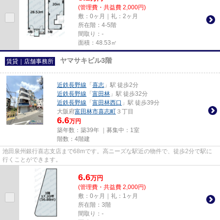
(管理費・共益費 2,000円)
敷：0ヶ月｜礼：2ヶ月
所在階：4-5階
間取り：-
面積：48.53㎡
ヤマサキビル3階
賃貸｜店舗事務所
近鉄長野線
「
喜志
」駅 徒歩2分
近鉄長野線
「
富田林
」駅 徒歩32分
近鉄長野線
「
富田林西口
」駅 徒歩39分
大阪府
富田林市
喜志町
３丁目
6.6
万円
築年数：築39年 ｜募集中：
1室
階数：4階建
池田泉州銀行喜志支店まで68mです。高ニーズな駅近の物件で、徒歩2分で駅に
行くことができます。
6.6
万
円
(管理費・共益費 2,000円)
敷：0ヶ月｜礼：1ヶ月
所在階：3階
間取り：-