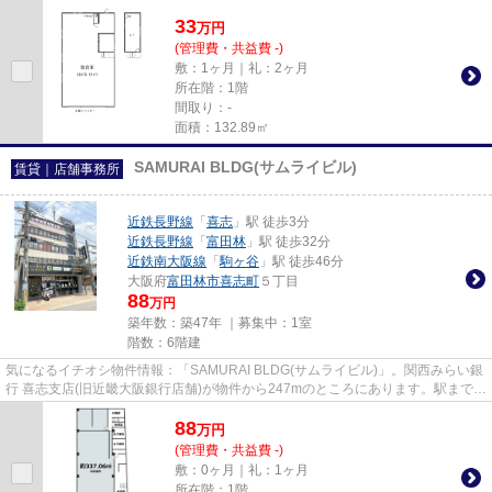
33
万
円
(管理費・共益費 -)
敷：1ヶ月｜礼：2ヶ月
所在階：1階
間取り：-
面積：132.89㎡
SAMURAI BLDG(サムライビル)
賃貸｜店舗事務所
近鉄長野線
「
喜志
」駅 徒歩3分
近鉄長野線
「
富田林
」駅 徒歩32分
近鉄南大阪線
「
駒ヶ谷
」駅 徒歩46分
大阪府
富田林市
喜志町
５丁目
88
万円
築年数：築47年 ｜募集中：
1室
階数：6階建
気になるイチオシ物件情報：「SAMURAI BLDG(サムライビル)」。関西みらい銀
行 喜志支店(旧近畿大阪銀行店舗)が物件から247mのところにあります。駅まで徒
歩3分の位置に立地する、アク...
88
万
円
(管理費・共益費 -)
敷：0ヶ月｜礼：1ヶ月
所在階：1階