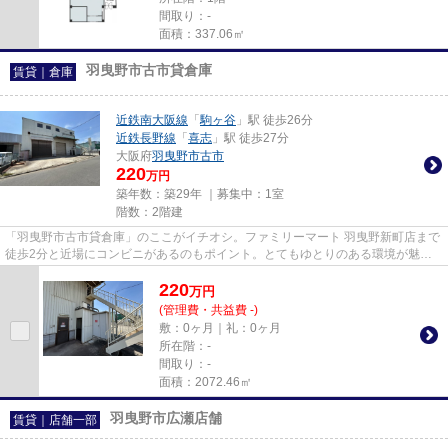
間取り：-
面積：337.06㎡
羽曳野市古市貸倉庫
賃貸｜倉庫
近鉄南大阪線
「
駒ヶ谷
」駅 徒歩26分
近鉄長野線
「
喜志
」駅 徒歩27分
大阪府
羽曳野市
古市
220
万円
築年数：築29年 ｜募集中：
1室
階数：2階建
「羽曳野市古市貸倉庫」のここがイチオシ。ファミリーマート 羽曳野新町店まで
徒歩2分と近場にコンビニがあるのもポイント。とてもゆとりのある環境が魅力
の月220万円の物件。色々な使...
220
万
円
(管理費・共益費 -)
敷：0ヶ月｜礼：0ヶ月
所在階：-
間取り：-
面積：2072.46㎡
羽曳野市広瀬店舗
賃貸｜店舗一部