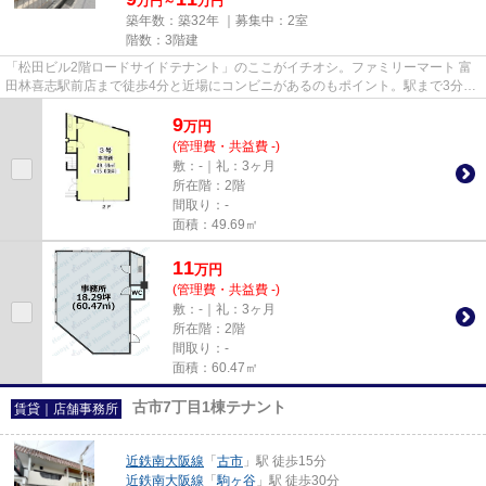
万円～
万円
築年数：築32年 ｜募集中：
2室
階数：3階建
「松田ビル2階ロードサイドテナント」のここがイチオシ。ファミリーマート 富
田林喜志駅前店まで徒歩4分と近場にコンビニがあるのもポイント。駅まで3分
と、駅近でアクセスも良好な物...
9
万
円
(管理費・共益費 -)
敷：-｜礼：3ヶ月
所在階：2階
間取り：-
面積：49.69㎡
11
万
円
(管理費・共益費 -)
敷：-｜礼：3ヶ月
所在階：2階
間取り：-
面積：60.47㎡
古市7丁目1棟テナント
賃貸｜店舗事務所
近鉄南大阪線
「
古市
」駅 徒歩15分
近鉄南大阪線
「
駒ヶ谷
」駅 徒歩30分