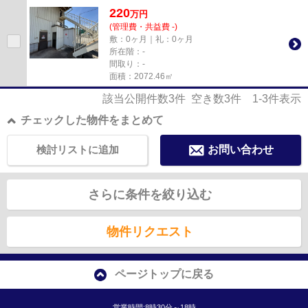
220
万
円
(管理費・共益費 -)
敷：0ヶ月｜礼：0ヶ月
所在階：-
間取り：-
面積：2072.46㎡
該当公開件数
3
件 空き数
3
件
1-3
件表示
チェックした物件をまとめて
検討リストに追加
お問い合わせ
さらに条件を絞り込む
物件リクエスト
ページトップに戻る
営業時間:8時30分～18時