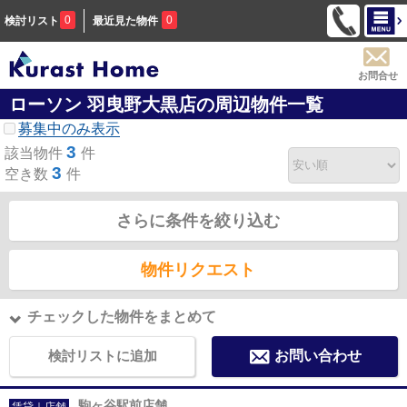
0
0
検討リスト
最近見た物件
お問合せ
ローソン 羽曳野大黒店の周辺物件一覧
募集中のみ表示
3
該当物件
件
3
空き数
件
さらに条件を絞り込む
物件リクエスト
チェックした物件をまとめて
検討リストに追加
お問い合わせ
駒ヶ谷駅前店舗
賃貸｜店舗