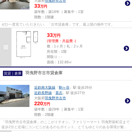
大阪府
羽曳野市
古市
33
万円
築年数：築18年 ｜募集中：
1室
階数：1階建
ぜひ一度見ていただきたい、「古市貸倉庫」です。最上階の物件です。
33
万
円
(管理費・共益費 -)
敷：1ヶ月｜礼：2ヶ月
所在階：1階
間取り：-
面積：132.89㎡
羽曳野市古市貸倉庫
賃貸｜倉庫
近鉄南大阪線
「
駒ヶ谷
」駅 徒歩26分
近鉄長野線
「
喜志
」駅 徒歩27分
大阪府
羽曳野市
古市
220
万円
築年数：築29年 ｜募集中：
1室
階数：2階建
「羽曳野市古市貸倉庫」のここがイチオシ。ファミリーマート 羽曳野新町店まで
徒歩2分と近場にコンビニがあるのもポイント。とてもゆとりのある環境が魅力
の月220万円の物件。色々な使...