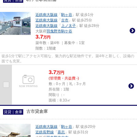
近鉄南大阪線
「
駒ヶ谷
」駅 徒歩1分
近鉄南大阪線
「
古市
」駅 徒歩25分
近鉄南大阪線
「
上ノ太子
」駅 徒歩28分
大阪府
羽曳野市
駒ケ谷
3.7
万円
築年数：築4年 ｜募集中：
1室
階数：1階建
徒歩1分で駅にアクセス可能な、魅力的な駅近物件です。築4年と新しく、設備の
面でも充実。
3.7
万
円
(管理費・共益費 -)
敷：0ヶ月｜礼：3ヶ月
所在階：1階
間取り：-
面積：8.33㎡
古市貸倉庫
賃貸｜倉庫
近鉄南大阪線
「
駒ヶ谷
」駅 徒歩20分
近鉄長野線
「
喜志
」駅 徒歩31分