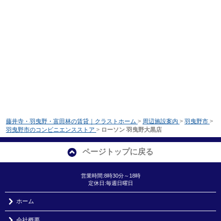
藤井寺・羽曳野・富田林の賃貸｜クラストホーム
>
周辺施設案内
>
羽曳野市
>
羽曳野市のコンビニエンスストア
>
ローソン 羽曳野大黒店
ページトップに戻る
営業時間:8時30分～18時
定休日:毎週日曜日
ホーム
会社概要