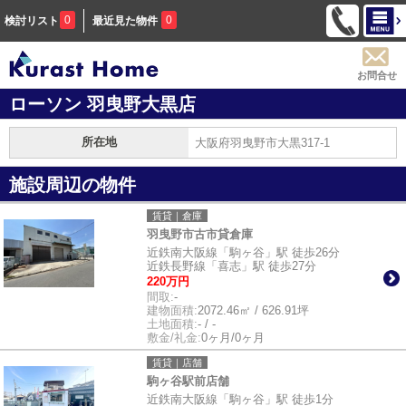
0
0
検討リスト
最近見た物件
お問合せ
ローソン 羽曳野大黒店
所在地
大阪府羽曳野市大黒317-1
施設周辺の物件
賃貸｜倉庫
羽曳野市古市貸倉庫
近鉄南大阪線「駒ヶ谷」駅 徒歩26分
近鉄長野線「喜志」駅 徒歩27分
220万円
間取:
-
建物面積:
2072.46㎡ / 626.91坪
土地面積:
- / -
敷金/礼金:
0ヶ月/0ヶ月
賃貸｜店舗
駒ヶ谷駅前店舗
近鉄南大阪線「駒ヶ谷」駅 徒歩1分