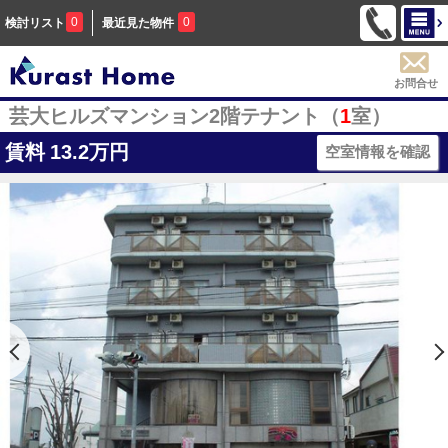
0
0
検討リスト
最近見た物件
お問合せ
芸大ヒルズマンション2階テナント（
1
室）
賃料
13.2万円
空室情報を確認