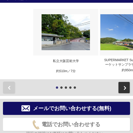
SUPERMARKET S
私立大阪芸術大学
ーケットサンプラザ
約950
約510m／7分
前
メールでお問い合わせする(無料)
電話でお問い合わせする