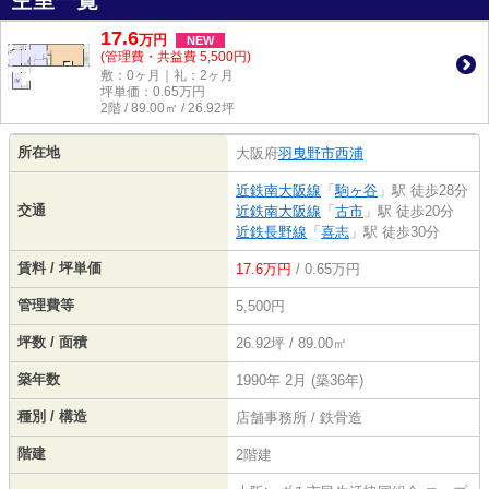
空室一覧
17.6
万
円
NEW
(管理費・共益費 5,500円)
敷：0ヶ月｜礼：2ヶ月
坪単価：
0.65
万円
2階 / 89.00㎡ / 26.92坪
所在地
大阪府
羽曳野市
西浦
近鉄南大阪線
「
駒ヶ谷
」駅 徒歩28分
交通
近鉄南大阪線
「
古市
」駅 徒歩20分
近鉄長野線
「
喜志
」駅 徒歩30分
賃料 / 坪単価
17.6万円
/ 0.65万円
管理費等
5,500円
坪数 / 面積
26.92坪 / 89.00㎡
築年数
1990年 2月 (築36年)
種別 / 構造
店舗事務所 / 鉄骨造
階建
2階建