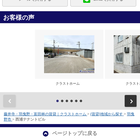
お客様の声
クラストホーム
クラス
前
藤井寺・羽曳野・富田林の賃貸｜クラストホーム
>
(賃貸)地域から探す
>
羽曳
野市
>
西浦テナントビル
ページトップに戻る