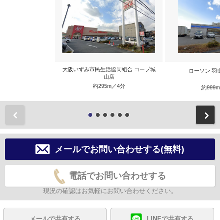
大阪いずみ市民生活協同組合 コープ城
ローソン 羽
山店
約295m／4分
約999
前
メールでお問い合わせする(無料)
電話でお問い合わせする
現況の確認はお気軽にお問い合わせください。
メールで共有する
LINEで共有する