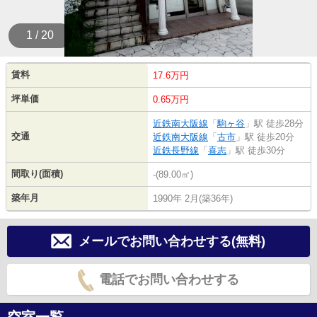
1 / 20
賃料
17.6万円
坪単価
0.65万円
近鉄南大阪線
「
駒ヶ谷
」駅 徒歩28分
交通
近鉄南大阪線
「
古市
」駅 徒歩20分
近鉄長野線
「
喜志
」駅 徒歩30分
間取り(面積)
-(89.00㎡)
築年月
1990年 2月(築36年)
メールでお問い合わせする(無料)
電話でお問い合わせする