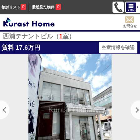
0
0
検討リスト
最近見た物件
お問合せ
西浦テナントビル（
1
室）
賃料
17.6万円
空室情報を確認