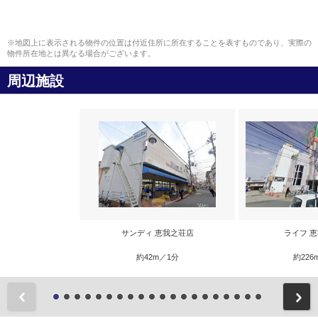
※地図上に表示される物件の位置は付近住所に所在することを表すものであり、実際の
物件所在地とは異なる場合がございます。
周辺施設
サンディ 恵我之荘店
ライフ 
約42m／1分
約226
前