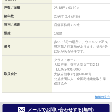
坪数 / 面積
28.18坪 / 93.19㎡
築年数
2026年 2月 (新築)
種別 / 構造
店舗事務所 / 木造
階建
1階建
歩いて3分の場所に、ウエルシア羽曳
備考
野恵我之荘薬局があります。徒歩4分
に駅がある物件です。
クラストホーム
大阪府藤井寺市古室３丁目2-13
TEL:072-931-3060
取扱会社
大阪府知事 (2) 第60148号
公益社団法人 全国宅地建物取引業
保証協会
情報の見方
メールでお問い合わせする(無料)