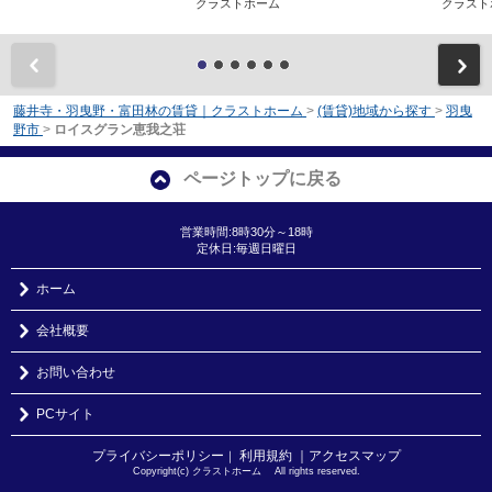
クラストホーム
クラス
前
藤井寺・羽曳野・富田林の賃貸｜クラストホーム
>
(賃貸)地域から探す
>
羽曳
野市
>
ロイスグラン恵我之荘
ページトップに戻る
営業時間:8時30分～18時
定休日:毎週日曜日
ホーム
会社概要
お問い合わせ
PCサイト
プライバシーポリシー
利用規約
｜アクセスマップ
｜
Copyright(c) クラストホーム All rights reserved.