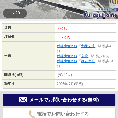
1 / 20
賃料
33万円
坪単価
1.17万円
近鉄南大阪線
「
恵我ノ荘
」駅 徒歩4
分
交通
近鉄南大阪線
「
高鷲
」駅 徒歩18分
近鉄南大阪線
「
河内松原
」駅 徒歩23
分
間取り(面積)
-(93.19㎡)
築年月
2026年 2月(新築)
メールでお問い合わせする(無料)
電話でお問い合わせする