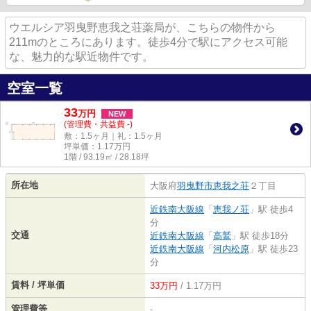
ウエルシア羽曳野恵我之荘薬局が、こちらの物件から
211mのところにあります。徒歩4分で駅にアクセス可能
な、魅力的な駅近物件です。
空室一覧
33
万
円
NEW
(管理費・共益費 -)
敷：1.5ヶ月｜礼：1.5ヶ月
坪単価：
1.17
万円
1階 / 93.19㎡ / 28.18坪
所在地
大阪府
羽曳野市
恵我之荘
２丁目
近鉄南大阪線
「
恵我ノ荘
」駅 徒歩4
分
交通
近鉄南大阪線
「
高鷲
」駅 徒歩18分
近鉄南大阪線
「
河内松原
」駅 徒歩23
分
賃料 / 坪単価
33万円
/ 1.17万円
管理費等
-