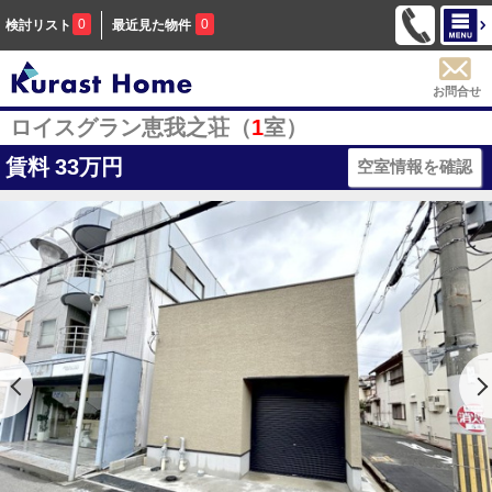
0
0
検討リスト
最近見た物件
お問合せ
ロイスグラン恵我之荘（
1
室）
賃料
33万円
空室情報を確認