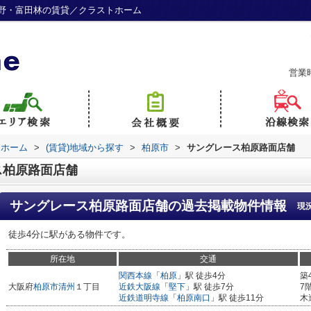
野・富田林の賃貸／クラストホーム
営業
トホーム
>
(賃貸)地域から探す
>
柏原市
>
サングレース柏原路面店舗
ス柏原路面店舗
サングレース柏原路面店舗
の過去掲載物件情報
現
徒歩4分に駅がある物件です。
所在地
交通
関西本線
「
柏原
」駅 徒歩4分
築
大阪府
柏原市
清州
１丁目
近鉄大阪線
「
堅下
」駅 徒歩7分
7
近鉄道明寺線
「
柏原南口
」駅 徒歩11分
木