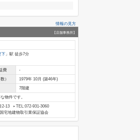
情報の見方
【店舗事務所】
堅下
」駅 徒歩7分
益費
-
年数）
1979年 10月 (築46年)
7階建
好な物件です。
2-13
TEL:072-931-3060
国宅地建物取引業保証協会