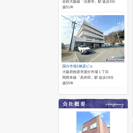
近鉄大阪線「法善寺」駅 徒歩3分
築51年
国分市場1棟貸ビル
大阪府柏原市国分市場１丁目
関西本線「高井田」駅 徒歩19分
築55年