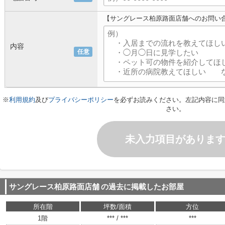
【サングレース柏原路面店舗へのお問い
内容
任意
※
利用規約
及び
プライバシーポリシー
を必ずお読みください。左記内容に同
さい。
未入力項目がありま
サングレース柏原路面店舗
の過去に掲載したお部屋
所在階
坪数/面積
方位
1階
*** / ***
***