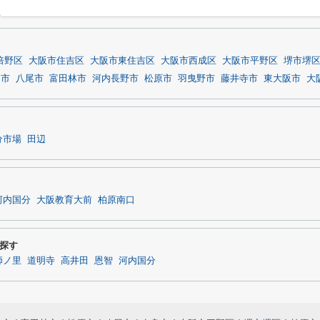
倍野区
大阪市住吉区
大阪市東住吉区
大阪市西成区
大阪市平野区
堺市堺
田市
八尾市
富田林市
河内長野市
松原市
羽曳野市
藤井寺市
東大阪市
大
分市場
田辺
河内国分
大阪教育大前
柏原南口
探す
師ノ里
道明寺
高井田
恩智
河内国分