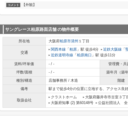
【外観】
コメント
サングレース柏原路面店舗
の物件概要
所在地
大阪府
柏原市
清州
１丁目
関西本線
「
柏原
」駅 徒歩4分
近鉄大阪線
「
交通
近鉄道明寺線
「
柏原南口
」駅 徒歩11分
賃料/坪単価
- / -
管理費・共
坪数/面積
- / -
築年月（築
種別/構造
店舗事務所 / 木造
階建
備考
駅まで徒歩4分の位置に立地する、アクセス良
クラストホーム
大阪府藤井寺市古室３丁目
取扱会社
大阪府知事 (2) 第60148号
公益社団法人 全