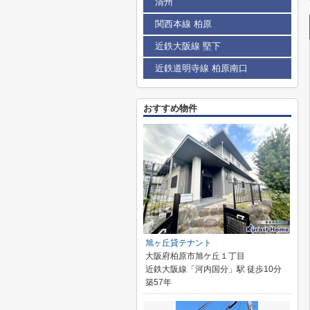
清州
関西本線 柏原
近鉄大阪線 堅下
近鉄道明寺線 柏原南口
おすすめ物件
旭ヶ丘貸テナント
大阪府柏原市旭ケ丘１丁目
近鉄大阪線「河内国分」駅 徒歩10分
築57年