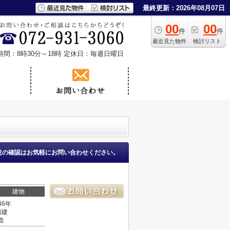
最終更新：2026年08月07日
00
00
件
件
最近見た物件
検討リスト
時間：8時30分～18時
定休日：毎週日曜日
況の確認はお気軽にお問い合わせください。
建物
46年
階建
造