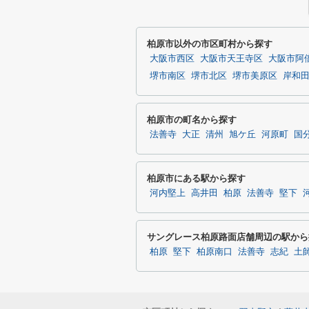
柏原市以外の市区町村から探す
大阪市西区
大阪市天王寺区
大阪市阿
堺市南区
堺市北区
堺市美原区
岸和
柏原市の町名から探す
法善寺
大正
清州
旭ケ丘
河原町
国
柏原市にある駅から探す
河内堅上
高井田
柏原
法善寺
堅下
サングレース柏原路面店舗周辺の駅から
柏原
堅下
柏原南口
法善寺
志紀
土