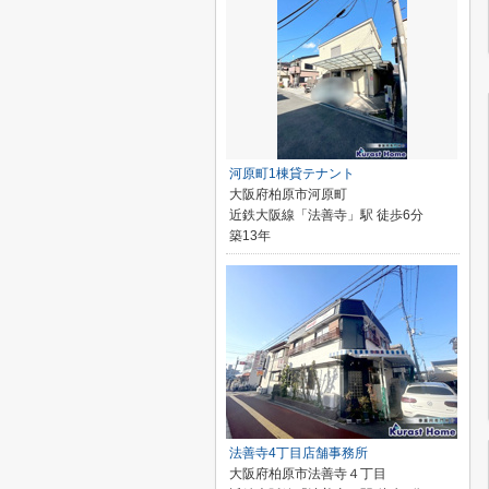
河原町1棟貸テナント
大阪府柏原市河原町
近鉄大阪線「法善寺」駅 徒歩6分
築13年
法善寺4丁目店舗事務所
大阪府柏原市法善寺４丁目