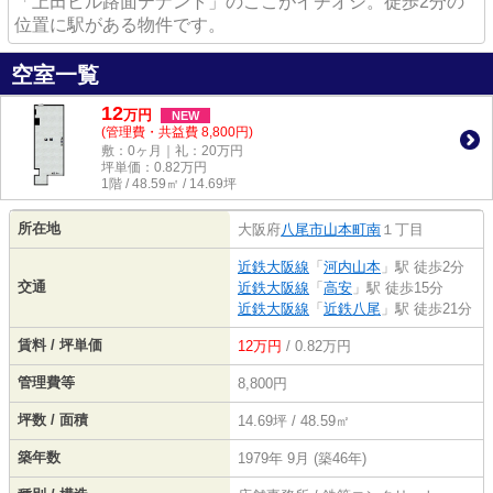
「上田ビル路面テナント」のここがイチオシ。徒歩2分の
位置に駅がある物件です。
空室一覧
12
万
円
NEW
(管理費・共益費 8,800円)
敷：0ヶ月｜礼：20万円
坪単価：
0.82
万円
1階 / 48.59㎡ / 14.69坪
所在地
大阪府
八尾市
山本町南
１丁目
近鉄大阪線
「
河内山本
」駅 徒歩2分
交通
近鉄大阪線
「
高安
」駅 徒歩15分
近鉄大阪線
「
近鉄八尾
」駅 徒歩21分
賃料 / 坪単価
12万円
/ 0.82万円
管理費等
8,800円
坪数 / 面積
14.69坪 / 48.59㎡
築年数
1979年 9月 (築46年)