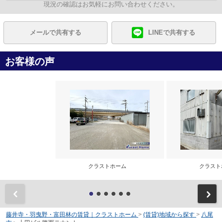
現況の確認はお気軽にお問い合わせください。
メールで共有する
LINEで共有する
お客様の声
クラストホーム
クラス
前
藤井寺・羽曳野・富田林の賃貸｜クラストホーム
>
(賃貸)地域から探す
>
八尾