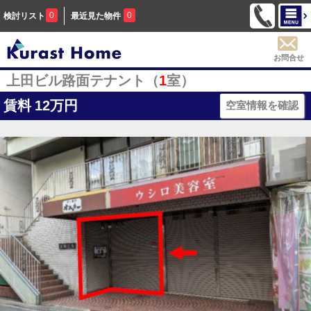
0
0
検討リスト
最近見た物件
お問合せ
上田ビル路面テナント（
1
室）
賃料
12万円
空室情報を確認