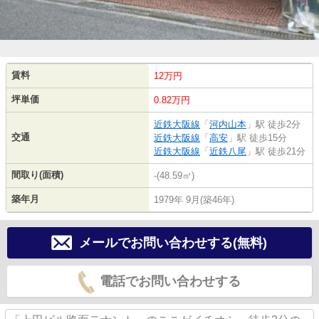
賃料
12万円
坪単価
0.82万円
近鉄大阪線
「
河内山本
」駅 徒歩2分
交通
近鉄大阪線
「
高安
」駅 徒歩15分
近鉄大阪線
「
近鉄八尾
」駅 徒歩21分
間取り(面積)
-(48.59㎡)
築年月
1979年 9月(築46年)
メールでお問い合わせする(無料)
電話でお問い合わせする