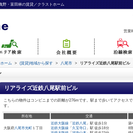
曳野・富田林の賃貸／クラストホーム
営業
トホーム
>
(賃貸)地域から探す
>
八尾市
>
リアライズ近鉄八尾駅前ビル
ル
リアライズ近鉄八尾駅前ビル
こちらの物件はコンビニまでの距離が276mです。駅まで歩いてアクセス
す。
所在地
交通
近鉄大阪線
「
近鉄八尾
」駅 徒歩1分
築
大阪府
八尾市
光町
１丁目
近鉄大阪線
「
久宝寺口
」駅 徒歩18分
8
近鉄大阪線
「
河内山本
」駅 徒歩23分
鉄