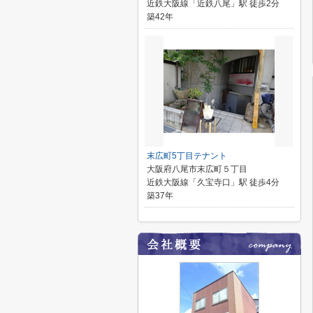
近鉄大阪線「近鉄八尾」駅 徒歩2分
築42年
末広町5丁目テナント
大阪府八尾市末広町５丁目
近鉄大阪線「久宝寺口」駅 徒歩4分
築37年