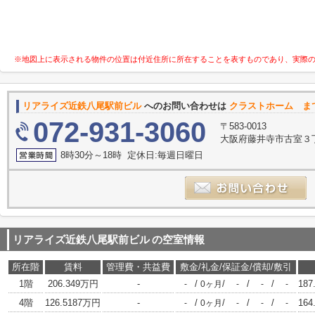
※地図上に表示される物件の位置は付近住所に所在することを表すものであり、実際
リアライズ近鉄八尾駅前ビル
へのお問い合わせは
クラストホーム ま
072-931-3060
〒583-0013
大阪府藤井寺市古室３丁
8時30分～18時 定休日:毎週日曜日
リアライズ近鉄八尾駅前ビル
の空室情報
所在階
賃料
管理費・共益費
敷金/礼金/保証金/償却/敷引
1階
206.349万円
-
/
/
/
/
187
-
0ヶ月
-
-
-
4階
126.5187万円
-
/
/
/
/
164
-
0ヶ月
-
-
-