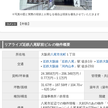
※写真や図と実際の現状とが異なる場合は現状を優先させていただきます
【外観】
コメント
リアライズ近鉄八尾駅前ビル
の物件概要
所在地
大阪府
八尾市
光町
１丁目
近鉄大阪線
「
近鉄八尾
」駅 徒歩1分
近鉄大
交通
近鉄大阪線
「
河内山本
」駅 徒歩23分
24.3859万円～206.349万円 /
賃料/坪単価
管理費・共
0.77万円～1.1万円
31.67坪～187.59坪 / 104.70㎡
坪数/面積
築年月（築
～620.14㎡
種別/構造
店舗事務所 / 鉄骨造
階建
八尾市近辺での物件情報：大好評のあの物件「
備考
LAWSON(ローソン) 八尾本町店が276mに