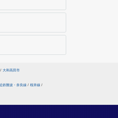
/
大和高田市
近鉄難波・奈良線
/
桜井線
/