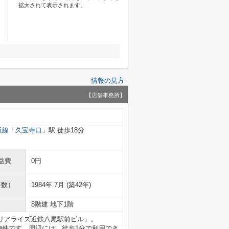
拡大されて表示されます。
情報の見方
【店舗事務所】
阪線
「
久宝寺口
」駅 徒歩18分
益費
0円
年数）
1984年 7月 (築42年)
8階建 地下1階
リアライズ近鉄八尾駅前ビル」。
ある物件です。周辺には、徒歩1分で利用でき