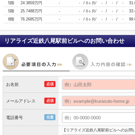
5階
24.3859万円
-
/
/
/
/
31.
-
0ヶ月
-
-
-
5階
25.7488万円
-
/
/
/
/
33.
-
0ヶ月
-
-
-
8階
76.2685万円
-
/
/
/
/
99.
-
0ヶ月
-
-
-
リアライズ近鉄八尾駅前ビル
へのお問い合わせ
お名前
必須
メールアドレス
必須
電話番号
任意
【リアライズ近鉄八尾駅前ビルへのお問