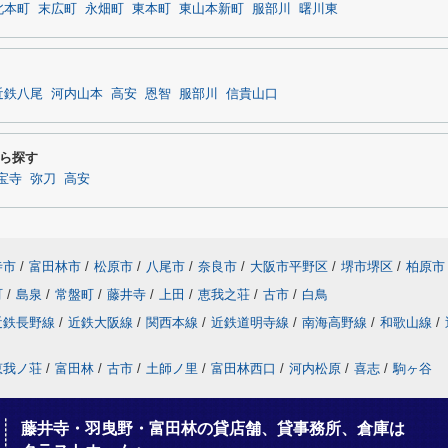
北本町
末広町
永畑町
東本町
東山本新町
服部川
曙川東
近鉄八尾
河内山本
高安
恩智
服部川
信貴山口
ら探す
宝寺
弥刀
高安
寺市
/
富田林市
/
松原市
/
八尾市
/
奈良市
/
大阪市平野区
/
堺市堺区
/
柏原市
町
/
島泉
/
常盤町
/
藤井寺
/
上田
/
恵我之荘
/
古市
/
白鳥
近鉄長野線
/
近鉄大阪線
/
関西本線
/
近鉄道明寺線
/
南海高野線
/
和歌山線
/
恵我ノ荘
/
富田林
/
古市
/
土師ノ里
/
富田林西口
/
河内松原
/
喜志
/
駒ヶ谷
藤井寺・羽曳野・富田林の貸店舗、貸事務所、倉庫は