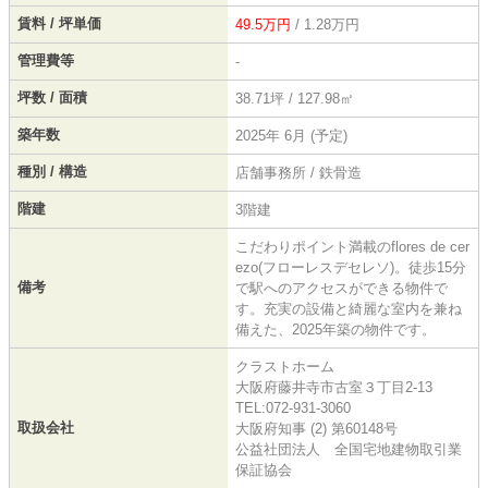
賃料 / 坪単価
49.5万円
/ 1.28万円
管理費等
-
坪数 / 面積
38.71坪 / 127.98㎡
築年数
2025年 6月 (予定)
種別 / 構造
店舗事務所 / 鉄骨造
階建
3階建
こだわりポイント満載のflores de cer
ezo(フローレスデセレソ)。徒歩15分
備考
で駅へのアクセスができる物件で
す。充実の設備と綺麗な室内を兼ね
備えた、2025年築の物件です。
クラストホーム
大阪府藤井寺市古室３丁目2-13
TEL:072-931-3060
取扱会社
大阪府知事 (2) 第60148号
公益社団法人 全国宅地建物取引業
保証協会