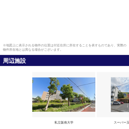
※地図上に表示される物件の位置は付近住所に所在することを表すものであり、実際の
物件所在地とは異なる場合がございます。
周辺施設
私立阪南大学
スーパー玉