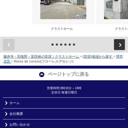
クラストホーム
クラス
前
藤井寺・羽曳野・富田林の賃貸｜クラストホーム
>
(賃貸)地域から探す
>
堺市
北区
>
flores de cerezo(フローレスデセレソ)
ページトップに戻る
営業時間:8時30分～18時
定休日:毎週日曜日
ホーム
会社概要
お問い合わせ