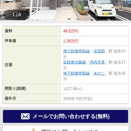
1 / 6
賃料
49.5万円
坪単価
1.28万円
地下鉄御堂筋線
「
北花田
」駅 徒歩15
分
近鉄南大阪線
「
河内天美
」駅 徒歩17
交通
分
地下鉄御堂筋線
「
あびこ
」駅 徒歩26
分
間取り(面積)
-(127.98㎡)
築年月
2025年 6月(予定)
メールでお問い合わせする(無料)