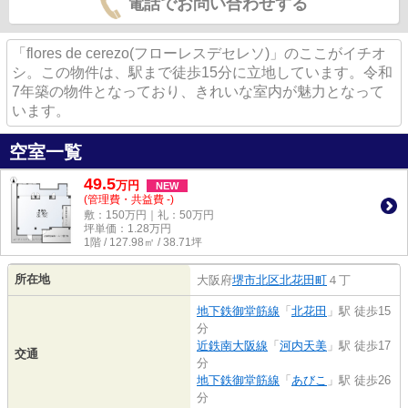
電話でお問い合わせする
「flores de cerezo(フローレスデセレソ)」のここがイチオ
シ。この物件は、駅まで徒歩15分に立地しています。令和
7年築の物件となっており、きれいな室内が魅力となって
います。
空室一覧
49.5
万
円
NEW
(管理費・共益費 -)
敷：150万円｜礼：50万円
坪単価：
1.28
万円
1階 / 127.98㎡ / 38.71坪
所在地
大阪府
堺市北区
北花田町
４丁
地下鉄御堂筋線
「
北花田
」駅 徒歩15
分
近鉄南大阪線
「
河内天美
」駅 徒歩17
交通
分
地下鉄御堂筋線
「
あびこ
」駅 徒歩26
分