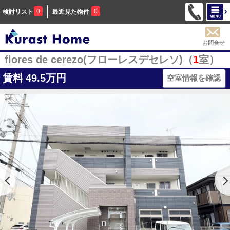
0
0
検討リスト
最近見た物件
お問合せ
flores de cerezo(フローレスデセレソ)（
1
室）
賃料
49.5万円
空室情報を確認