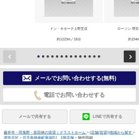
ドン・キホーテ上野芝店
ローソン 堺
約1223m／16分
約154
前
メールでお問い合わせする(無料)
電話でお問い合わせする
メールで共有する
LINEで共有する
藤井寺・羽曳野・富田林の賃貸｜クラストホーム
>
(店舗(賃貸))地域から探す
>
堺市北区
>
百舌鳥陵南町新築PJ 1階店舗
>
物件詳細