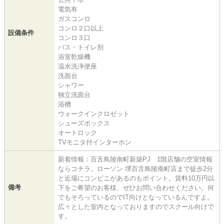
電気有
ガスコンロ
コンロ２口以上
設備条件
コンロ３口
バス・トイレ別
浴室乾燥機
温水洗浄便座
洗面台
シャワー
独立洗面台
浴槽
ウォークインクロゼット
シューズボックス
オートロック
TVモニタ付インターホン
新着情報：百舌鳥陵南町新築PJ 1階店舗の空室情報
ならコチラ。ローソン 堺百舌鳥陵南町店まで徒歩2分
と近場にコンビニがあるのもポイント。賃料10万円以
備考
下をご希望のお客様、ぜひお問い合わせください。何
でもそろっているのでIT向けとなっているんですよ。
広々とした室内となっておりますのでスクール向けで
す。