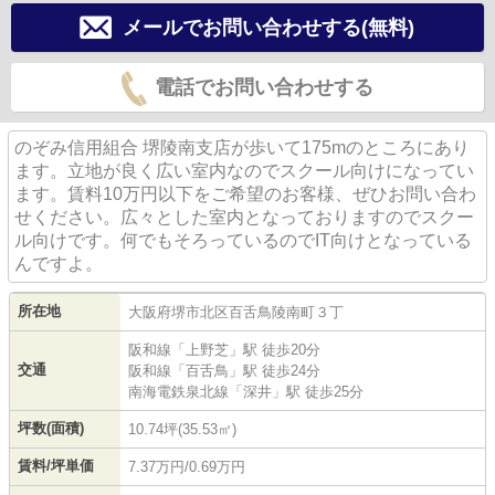
メールでお問い合わせする(無料)
電話でお問い合わせする
のぞみ信用組合 堺陵南支店が歩いて175mのところにあり
ます。立地が良く広い室内なのでスクール向けになってい
ます。賃料10万円以下をご希望のお客様、ぜひお問い合わ
せください。広々とした室内となっておりますのでスクー
ル向けです。何でもそろっているのでIT向けとなっている
んですよ。
所在地
大阪府
堺市北区
百舌鳥陵南町
３丁
阪和線
「
上野芝
」駅 徒歩20分
交通
阪和線
「
百舌鳥
」駅 徒歩24分
南海電鉄泉北線
「
深井
」駅 徒歩25分
坪数(面積)
10.74坪(35.53㎡)
賃料/坪単価
7.37万円/0.69万円