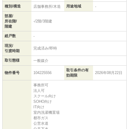
種別/構造
用途地域
店舗事務所/木造
-
部屋/
所在階/
-/2階/3階建
階建
総戸数
-
現況/
完成済み/即時
引渡時期
取引態様
一般媒介
取引条件の有
物件番号
104225556
2026年08月22日
効期限
事務所可
法人可
スクール向け
SOHO向け
IT向け
室内洗濯機置場
都市ガス
公営水道
公共下水