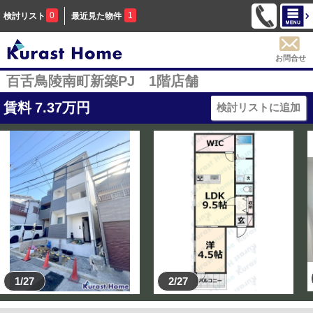
0
1
検討リスト
最近見た物件
お問合せ
百舌鳥陵南町新築PJ 1階店舗
賃料
7.37
万円
検討リストに追加
1/27
2/27