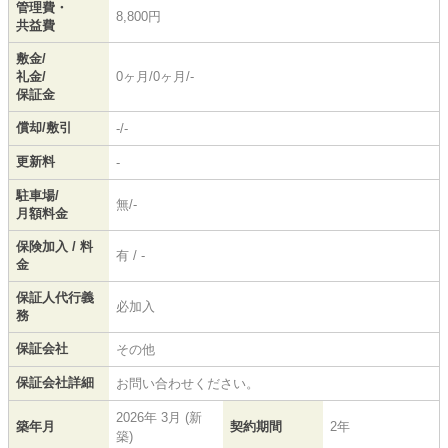
管理費・
8,800円
共益費
敷金/
礼金/
0ヶ月/0ヶ月/-
保証金
償却/敷引
-/-
更新料
-
駐車場/
無/-
月額料金
保険加入 / 料
有 / -
金
保証人代行義
必加入
務
保証会社
その他
保証会社詳細
お問い合わせください。
2026年 3月 (新
築年月
契約期間
2年
築)