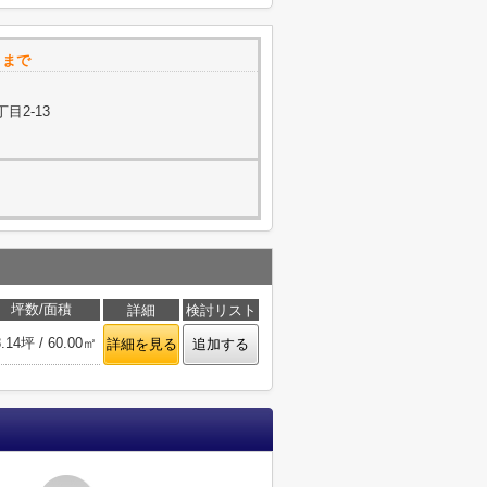
 まで
目2-13
坪数/面積
詳細
検討リスト
8.14坪 / 60.00㎡
詳細を見る
追加する