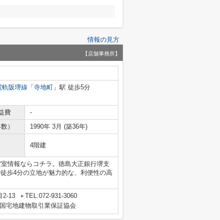
情報の見方
【店舗事務所】
電軌阪堺線
「
寺地町
」駅 徒歩5分
益費
-
年数）
1990年 3月 (築36年)
4階建
空室情報ならコチラ。徳島大正銀行堺支
で徒歩4分の立地が魅力的な、利便性の高
2-13
TEL:072-931-3060
国宅地建物取引業保証協会