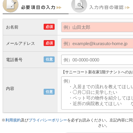
お名前
必須
メールアドレス
必須
電話番号
任意
【サニーコート新在家1階テナントへの
内容
任意
※
利用規約
及び
プライバシーポリシー
を必ずお読みください。左記内容に同
さい。