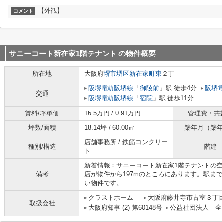
【外観】
コメント
サニーコート新在家1階テナント
の物件概要
所在地
大阪府
堺市堺区
新在家町東
２丁
阪堺電軌阪堺線
「
御陵前
」駅 徒歩4分
阪堺
交通
阪堺電軌阪堺線
「
宿院
」駅 徒歩11分
賃料/坪単価
16.5万円 / 0.91万円
管理費・共
坪数/面積
18.14坪 / 60.00㎡
築年月（築
店舗事務所 / 鉄筋コンクリー
種別/構造
階建
ト
新着情報：サニーコート新在家1階テナントの
備考
店が物件から197mのところにあります。駅ま
い物件です。
クラストホーム
大阪府藤井寺市古室３丁目
取扱会社
大阪府知事 (2) 第60148号
公益社団法人 全