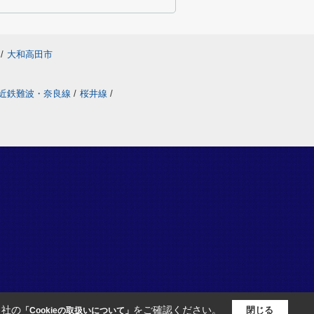
/
大和高田市
近鉄難波・奈良線
/
桜井線
/
当社の
をご確認ください。
閉じる
「Cookieの取扱いについて」