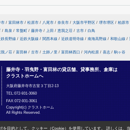
寺市
/
富田林市
/
松原市
/
八尾市
/
奈良市
/
大阪市平野区
/
堺市堺区
/
柏原市
町
/
島泉
/
常盤町
/
藤井寺
/
上田
/
恵我之荘
/
古市
/
白鳥
近鉄長野線
/
近鉄大阪線
/
関西本線
/
近鉄道明寺線
/
南海高野線
/
和歌山線
/
恵我ノ荘
/
富田林
/
古市
/
土師ノ里
/
富田林西口
/
河内松原
/
喜志
/
駒ヶ谷
藤井寺・羽曳野・富田林の貸店舗、貸事務所、倉庫は
クラストホームへ
大阪府藤井寺市古室３丁目2-13
TEL:072-931-3060
FAX:072-931-3061
Copyright(c) クラストホーム
All Rights Reserved.
を目的として、クッキー（Cookie）を使用しています。
詳しくは、