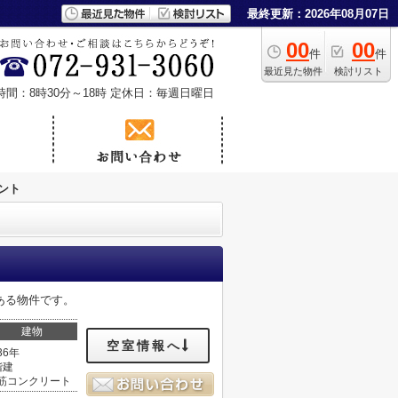
最終更新：2026年08月07日
00
00
件
件
最近見た物件
検討リスト
時間：8時30分～18時
定休日：毎週日曜日
ント
ある物件です。
建物
空室情報へ
36年
階建
筋コンクリート