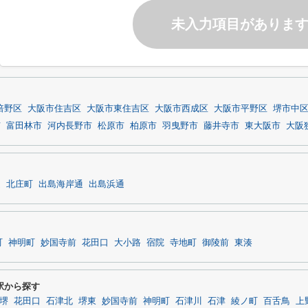
未入力項目がありま
倍野区
大阪市住吉区
大阪市東住吉区
大阪市西成区
大阪市平野区
堺市中
市
富田林市
河内長野市
松原市
柏原市
羽曳野市
藤井寺市
東大阪市
大阪
通
北庄町
出島海岸通
出島浜通
町
神明町
妙国寺前
花田口
大小路
宿院
寺地町
御陵前
東湊
駅から探す
堺
花田口
石津北
堺東
妙国寺前
神明町
石津川
石津
綾ノ町
百舌鳥
上