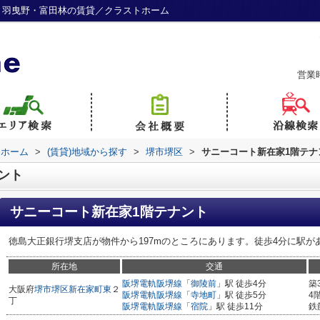
・羽曳野・富田林の賃貸／クラストホーム
営業
トホーム
>
(賃貸)地域から探す
>
堺市堺区
>
サニーコート新在家1階テナ
ント
サニーコート新在家1階テナント
徳島大正銀行堺支店が物件から197mのところにあります。徒歩4分に駅が
所在地
交通
阪堺電軌阪堺線
「
御陵前
」駅 徒歩4分
築
大阪府
堺市堺区
新在家町東
２
阪堺電軌阪堺線
「
寺地町
」駅 徒歩5分
4
丁
阪堺電軌阪堺線
「
宿院
」駅 徒歩11分
鉄