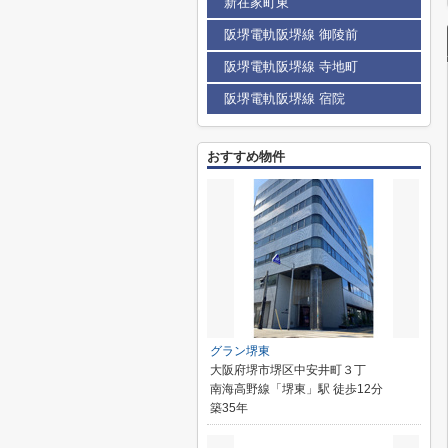
新在家町東
阪堺電軌阪堺線 御陵前
阪堺電軌阪堺線 寺地町
阪堺電軌阪堺線 宿院
おすすめ物件
グラン堺東
大阪府堺市堺区中安井町３丁
南海高野線「堺東」駅 徒歩12分
築35年