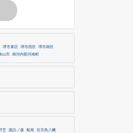
す
区
堺市東区
堺市西区
堺市南区
狭山市
南河内郡河南町
野芝
諏訪ノ森
船尾
百舌鳥八幡