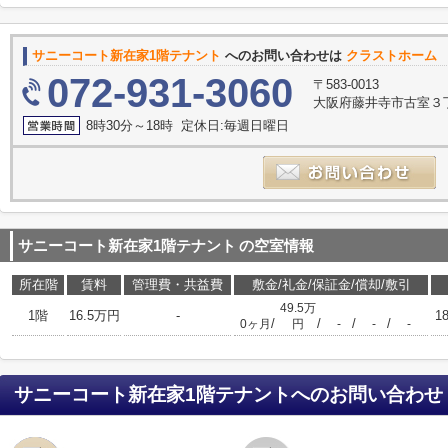
サニーコート新在家1階テナント
へのお問い合わせは
クラストホーム
072-931-3060
〒583-0013
大阪府藤井寺市古室３丁
8時30分～18時 定休日:毎週日曜日
サニーコート新在家1階テナント
の空室情報
所在階
賃料
管理費・共益費
敷金/礼金/保証金/償却/敷引
49.5万
1階
16.5万円
-
1
/
/
/
/
0ヶ月
円
-
-
-
サニーコート新在家1階テナント
へのお問い合わせ