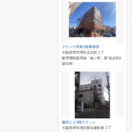
グランデ堺東1階事務所
大阪府堺市堺区北庄町１丁
阪堺電軌阪堺線「綾ノ町」駅 徒歩8分
築33年
藤田ビル3階テナント
大阪府堺市堺区新在家町東３丁