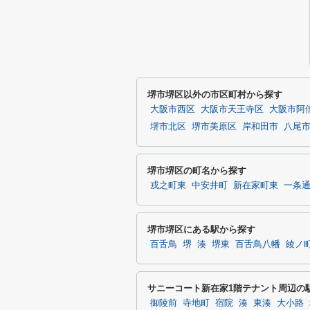
堺市堺区以外の市区町村から探す
大阪市西区
大阪市天王寺区
大阪市阿
堺市北区
堺市美原区
岸和田市
八尾
堺市堺区の町名から探す
戎之町東
中安井町
新在家町東
一条
堺市堺区にある駅から探す
百舌鳥
堺
湊
堺東
百舌鳥八幡
綾ノ
サニーコート新在家1階テナント周辺の
御陵前
寺地町
宿院
湊
東湊
大小路