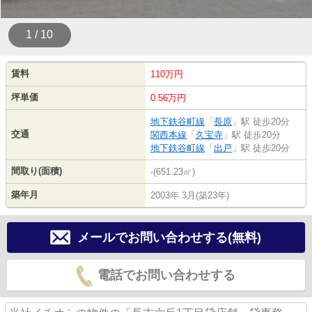
1 / 10
賃料
110万円
坪単価
0.56万円
地下鉄谷町線
「
長原
」駅 徒歩20分
交通
関西本線
「
久宝寺
」駅 徒歩20分
地下鉄谷町線
「
出戸
」駅 徒歩20分
間取り(面積)
-(651.23㎡)
築年月
2003年 3月(築23年)
メールでお問い合わせする(無料)
電話でお問い合わせする