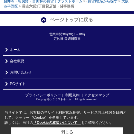
藤井寺・羽曳野・富田林の賃貸｜クラストホーム
>
(賃貸)地域から探す
>
大阪
市平野区
>
長吉六反1丁目貸店舗・貸事務所
ページトップに戻る
営業時間:8時30分～18時
定休日:毎週日曜日
ホーム
会社概要
お問い合わせ
PCサイト
プライバシーポリシー
利用規約
｜アクセスマップ
｜
Copyright(c) クラストホーム All rights reserved.
当サイトでは、お客様の当サイト利用状況把握、サービス向上検討を目的と
して、クッキー（Cookie）を使用しています。
詳しくは、当社の
「Cookieの取扱いについて」
をご確認ください。
閉じる