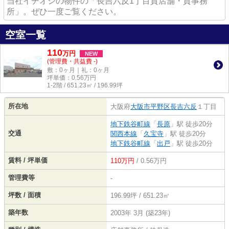
当社イチオシの物件の「長吉六反1丁目貸店舗・貸事務
所」。ぜひ一度ご覧ください。
空室一覧
110
万
円
NEW
(管理費・共益費 -)
敷：0ヶ月｜礼：0ヶ月
坪単価：
0.56
万円
1-2階 / 651.23㎡ / 196.99坪
所在地
大阪府
大阪市平野区
長吉六反
１丁目
地下鉄谷町線
「
長原
」駅 徒歩20分
交通
関西本線
「
久宝寺
」駅 徒歩20分
地下鉄谷町線
「
出戸
」駅 徒歩20分
賃料 / 坪単価
110万円
/ 0.56万円
管理費等
-
坪数 / 面積
196.99坪 / 651.23㎡
築年数
2003年 3月 (築23年)