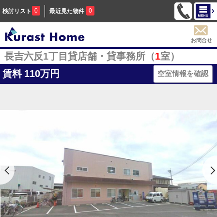
0
0
検討リスト
最近見た物件
お問合せ
長吉六反1丁目貸店舗・貸事務所（
1
室）
賃料
110万円
空室情報を確認