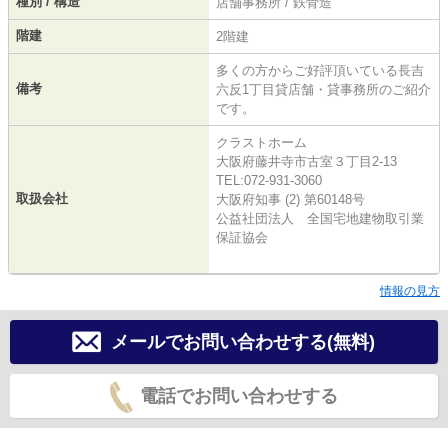
種別 / 構造
店舗事務所 / 鉄骨造
階建
2階建
多くの方からご好評頂いている長吉
備考
六反1丁目貸店舗・貸事務所のご紹介
です。
クラストホーム
大阪府藤井寺市古室３丁目2-13
TEL:072-931-3060
取扱会社
大阪府知事 (2) 第60148号
公益社団法人 全国宅地建物取引業
保証協会
情報の見方
メールでお問い合わせする(無料)
電話でお問い合わせする