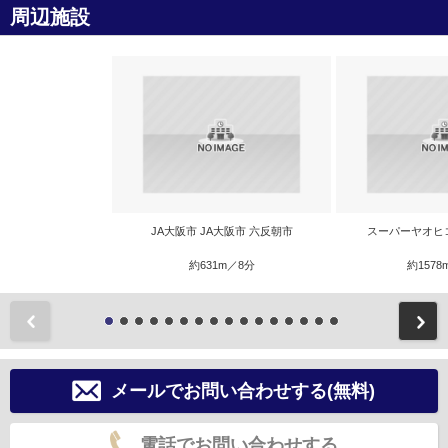
周辺施設
JA大阪市 JA大阪市 六反朝市
スーパーヤオヒ
約631m／8分
約1578
前
メールでお問い合わせする(無料)
電話でお問い合わせする