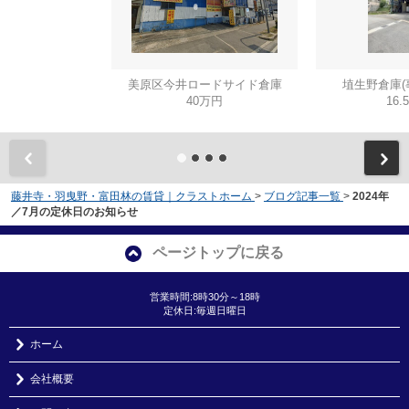
美原区今井ロードサイド倉庫
埴生野倉庫(
40万円
16.
藤井寺・羽曳野・富田林の賃貸｜クラストホーム
>
ブログ記事一覧
>
2024年
／7月の定休日のお知らせ
ページトップに戻る
営業時間:8時30分～18時
定休日:毎週日曜日
ホーム
会社概要