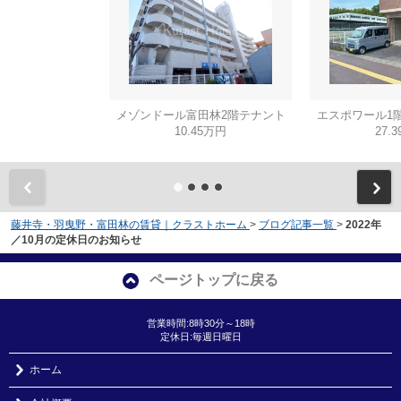
メゾンドール富田林2階テナント
エスポワール1
10.45万円
27.
藤井寺・羽曳野・富田林の賃貸｜クラストホーム
>
ブログ記事一覧
>
2022年
／10月の定休日のお知らせ
ページトップに戻る
営業時間:8時30分～18時
定休日:毎週日曜日
ホーム