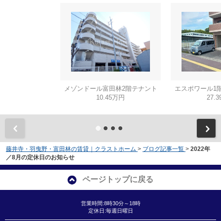
メゾンドール富田林2階テナント
エスポワール1
10.45万円
27.
藤井寺・羽曳野・富田林の賃貸｜クラストホーム
>
ブログ記事一覧
>
2022年
／8月の定休日のお知らせ
ページトップに戻る
営業時間:8時30分～18時
定休日:毎週日曜日