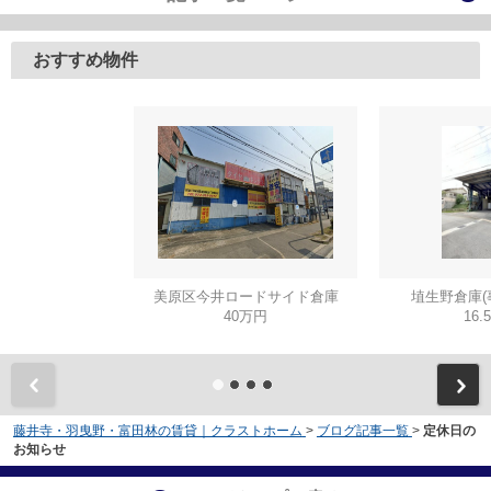
おすすめ物件
美原区今井ロードサイド倉庫
埴生野倉庫(
40万円
16.
藤井寺・羽曳野・富田林の賃貸｜クラストホーム
>
ブログ記事一覧
>
定休日の
お知らせ