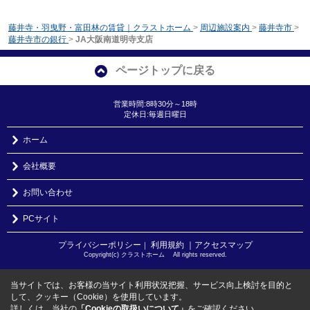
藤井寺・羽曳野・富田林の賃貸｜クラストホーム
>
周辺施設案内
>
藤井寺市
>
藤井寺市の銀行
>
JA大阪南道明寺支店
ページトップに戻る
営業時間:8時30分～18時
定休日:毎週日曜日
ホーム
会社概要
お問い合わせ
PCサイト
プライバシーポリシー
利用規約
｜アクセスマップ
｜
Copyright(c) クラストホーム All rights reserved.
当サイトでは、お客様の当サイト利用状況把握、サービス向上検討を目的と
して、クッキー（Cookie）を使用しています。
詳しくは、当社の
「Cookieの取扱いについて」
をご確認ください。