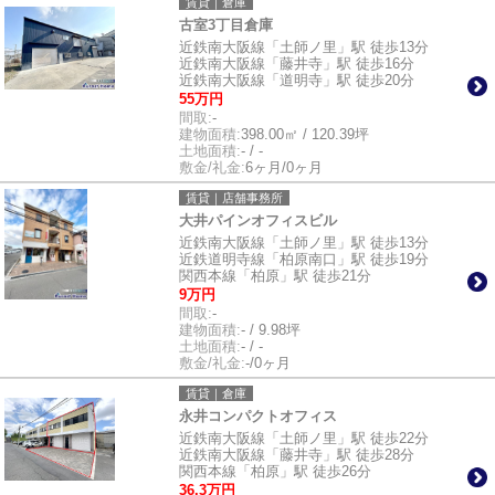
賃貸｜倉庫
古室3丁目倉庫
近鉄南大阪線「土師ノ里」駅 徒歩13分
近鉄南大阪線「藤井寺」駅 徒歩16分
近鉄南大阪線「道明寺」駅 徒歩20分
55万円
間取:
-
建物面積:
398.00㎡ / 120.39坪
土地面積:
- / -
敷金/礼金:
6ヶ月/0ヶ月
賃貸｜店舗事務所
大井パインオフィスビル
近鉄南大阪線「土師ノ里」駅 徒歩13分
近鉄道明寺線「柏原南口」駅 徒歩19分
関西本線「柏原」駅 徒歩21分
9万円
間取:
-
建物面積:
- / 9.98坪
土地面積:
- / -
敷金/礼金:
-/0ヶ月
賃貸｜倉庫
永井コンパクトオフィス
近鉄南大阪線「土師ノ里」駅 徒歩22分
近鉄南大阪線「藤井寺」駅 徒歩28分
関西本線「柏原」駅 徒歩26分
36.3万円