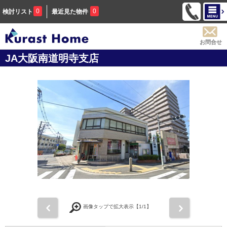
0
0
検討リスト
最近見た物件
お問合せ
JA大阪南道明寺支店
前
次
画像タップで拡大表示【
1
/1】