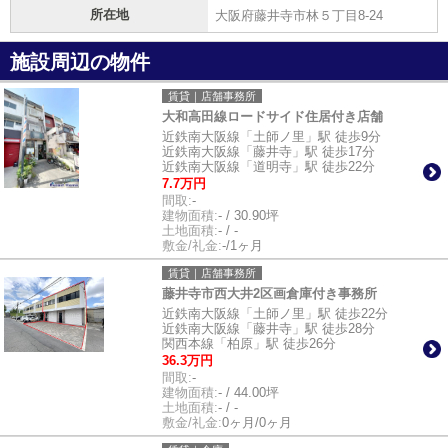
所在地
大阪府藤井寺市林５丁目8-24
施設周辺の物件
賃貸｜店舗事務所
大和高田線ロードサイド住居付き店舗
近鉄南大阪線「土師ノ里」駅 徒歩9分
近鉄南大阪線「藤井寺」駅 徒歩17分
近鉄南大阪線「道明寺」駅 徒歩22分
7.7万円
間取:
-
建物面積:
- / 30.90坪
土地面積:
- / -
敷金/礼金:
-/1ヶ月
賃貸｜店舗事務所
藤井寺市西大井2区画倉庫付き事務所
近鉄南大阪線「土師ノ里」駅 徒歩22分
近鉄南大阪線「藤井寺」駅 徒歩28分
関西本線「柏原」駅 徒歩26分
36.3万円
間取:
-
建物面積:
- / 44.00坪
土地面積:
- / -
敷金/礼金:
0ヶ月/0ヶ月