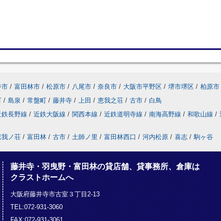
寺市
/
富田林市
/
松原市
/
八尾市
/
奈良市
/
大阪市平野区
/
堺市堺区
/
柏原市
町
/
島泉
/
常盤町
/
藤井寺
/
上田
/
恵我之荘
/
古市
/
白鳥
近鉄長野線
/
近鉄大阪線
/
関西本線
/
近鉄道明寺線
/
南海高野線
/
和歌山線
/
恵我ノ荘
/
富田林
/
古市
/
土師ノ里
/
富田林西口
/
河内松原
/
喜志
/
駒ヶ谷
藤井寺・羽曳野・富田林の貸店舗、貸事務所、倉庫は
クラストホームへ
大阪府藤井寺市古室３丁目2-13
TEL:072-931-3060
FAX:072-931-3061