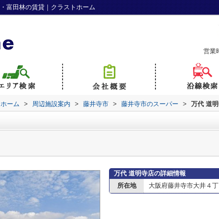
野・富田林の賃貸｜クラストホーム
営業
トホーム
>
周辺施設案内
>
藤井寺市
>
藤井寺市のスーパー
>
万代 道
万代 道明寺店の詳細情報
所在地
大阪府藤井寺市大井４丁目1