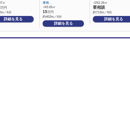
.87㎡
事務…
-/252.26㎡
3
-/43.65㎡
要相談
万円
15
万円
2m／6分
約713m／9分
約402m／6分
詳細を見る
詳細を見る
詳細を見る