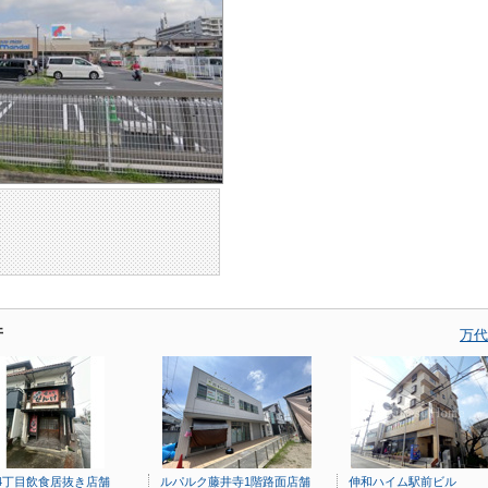
件
万代
4丁目飲食居抜き店舗
ルパルク藤井寺1階路面店舗
伸和ハイム駅前ビル