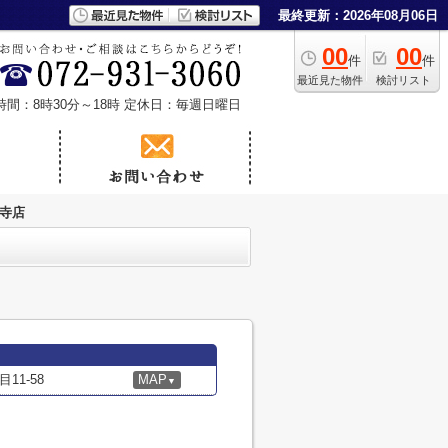
最終更新：2026年08月06日
00
00
件
件
最近見た物件
検討リスト
時間：8時30分～18時
定休日：毎週日曜日
明寺店
1-58
MAP
▼