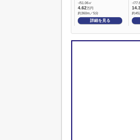
-/51.06㎡
-/77
4.62
14.
万円
約360m／5分
約45
詳細を見る