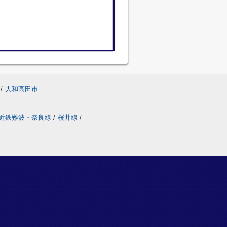
/
大和高田市
近鉄難波・奈良線
/
桜井線
/