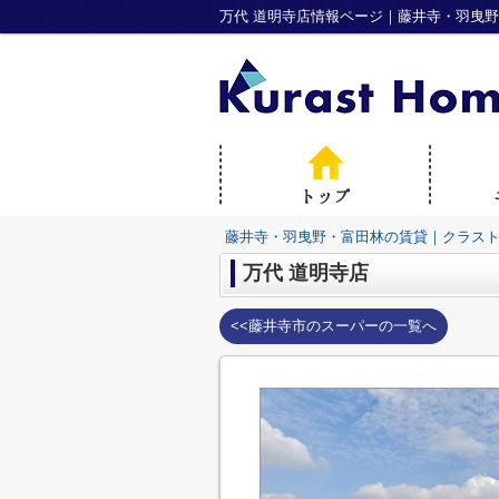
万代 道明寺店情報ページ｜藤井寺・羽曳
藤井寺・羽曳野・富田林の賃貸｜クラス
万代 道明寺店
<<藤井寺市のスーパーの一覧へ