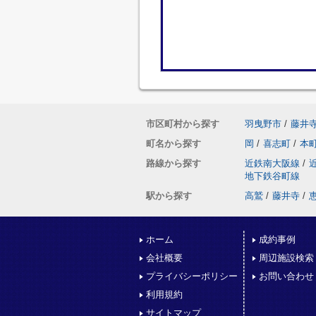
市区町村から探す
羽曳野市
/
藤井
町名から探す
岡
/
喜志町
/
本
路線から探す
近鉄南大阪線
/
地下鉄谷町線
駅から探す
高鷲
/
藤井寺
/
ホーム
成約事例
会社概要
周辺施設検索
プライバシーポリシー
お問い合わせ
利用規約
サイトマップ