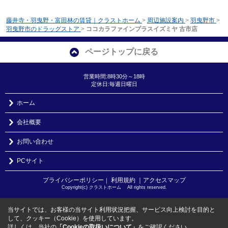
藤井寺・羽曳野・富田林の賃貸｜クラストホーム
>
周辺施設案内
>
羽曳野市
>
羽曳野市のドラッグストア
>
ココカラファインプラスイズミヤ 古市店
ページトップに戻る
営業時間:8時30分～18時
定休日:毎週日曜日
ホーム
会社概要
お問い合わせ
PCサイト
プライバシーポリシー
利用規約
｜アクセスマップ
｜
Copyright(c) クラストホーム All rights reserved.
当サイトでは、お客様の当サイト利用状況把握、サービス向上検討を目的と
して、クッキー（Cookie）を使用しています。
詳しくは、当社の
「Cookieの取扱いについて」
をご確認ください。