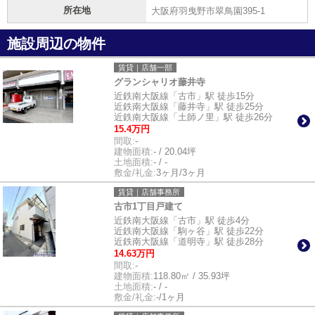
所在地
大阪府羽曳野市翠鳥園395-1
施設周辺の物件
賃貸｜店舗一部
グランシャリオ藤井寺
近鉄南大阪線「古市」駅 徒歩15分
近鉄南大阪線「藤井寺」駅 徒歩25分
近鉄南大阪線「土師ノ里」駅 徒歩26分
15.4万円
間取:
-
建物面積:
- / 20.04坪
土地面積:
- / -
敷金/礼金:
3ヶ月/3ヶ月
賃貸｜店舗事務所
古市1丁目戸建て
近鉄南大阪線「古市」駅 徒歩4分
近鉄南大阪線「駒ヶ谷」駅 徒歩22分
近鉄南大阪線「道明寺」駅 徒歩28分
14.63万円
間取:
-
建物面積:
118.80㎡ / 35.93坪
土地面積:
- / -
敷金/礼金:
-/1ヶ月