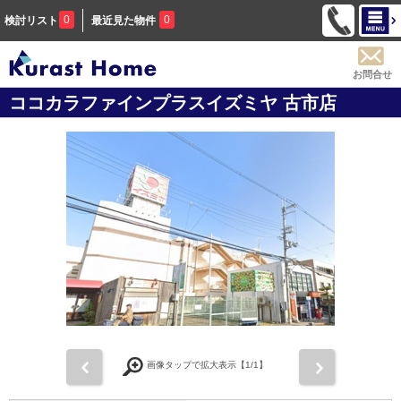
0
0
検討リスト
最近見た物件
お問合せ
ココカラファインプラスイズミヤ 古市店
前
次
画像タップで拡大表示【
1
/1】