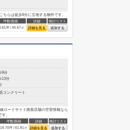
。こちらは徒歩8分に立地する物件です。
坪数/面積
詳細
検討リスト
3.81坪 / 45.67㎡
詳細を見る
追加する
歩9分
歩13分
分
筋コンクリート
線ロードサイド路面店舗の空室情報なら
です。
坪数/面積
詳細
検討リスト
18.70坪 / 61.81㎡
詳細を見る
追加する