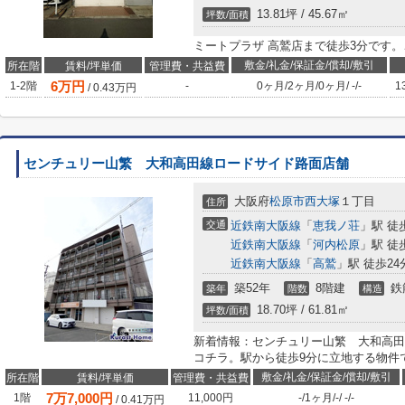
13.81坪 / 45.67㎡
坪数/面積
ミートプラザ 高鷲店まで徒歩3分です
敷金/礼金/保証金/償却/敷引
所在階
賃料/坪単価
管理費・共益費
6
万円
1-2階
-
0ヶ月
/
2ヶ月
/
0ヶ月
/
-
/
-
1
/
0.43
万円
センチュリー山繁 大和高田線ロードサイド路面店舗
大阪府
松原市
西大塚
１丁目
住所
交通
近鉄南大阪線
「
恵我ノ荘
」駅 徒
近鉄南大阪線
「
河内松原
」駅 徒
近鉄南大阪線
「
高鷲
」駅 徒歩24
築52年
8階建
鉄
築年
階数
構造
18.70坪 / 61.81㎡
坪数/面積
新着情報：センチュリー山繁 大和高田
コチラ。駅から徒歩9分に立地する物件
敷金/礼金/保証金/償却/敷引
所在階
賃料/坪単価
管理費・共益費
7
万
7,000
円
1階
11,000円
-
/
1ヶ月
/
-
/
-
/
-
/
0.41
万円