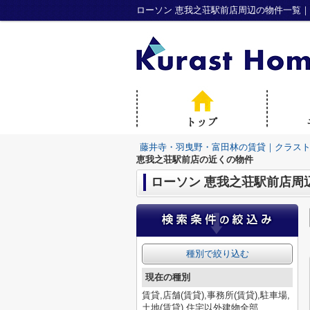
ローソン 恵我之荘駅前店周辺の物件一覧
藤井寺・羽曳野・富田林の賃貸｜クラス
恵我之荘駅前店の近くの物件
ローソン 恵我之荘駅前店周
種別で絞り込む
現在の種別
賃貸,店舗(賃貸),事務所(賃貸),駐車場,
土地(賃貸),住宅以外建物全部