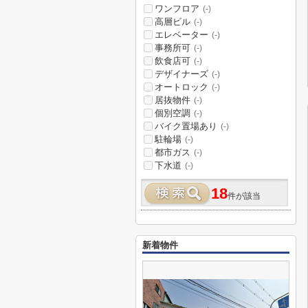
ワンフロア
(-)
高層ビル
(-)
エレベーター
(-)
事務所可
(-)
飲食店可
(-)
デザイナーズ
(-)
オートロック
(-)
居抜物件
(-)
個別空調
(-)
バイク置場あり
(-)
駐輪場
(-)
都市ガス
(-)
下水道
(-)
18
件が該当
新着物件