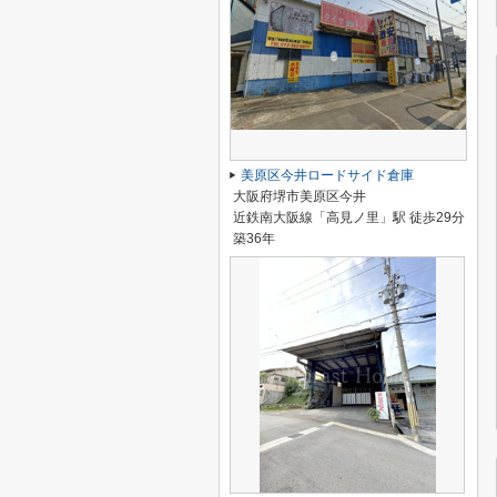
美原区今井ロードサイド倉庫
大阪府堺市美原区今井
近鉄南大阪線「高見ノ里」駅 徒歩29分
築36年