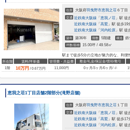
大阪府
羽曳野市
恵我之荘
６丁目
住所
交通
近鉄南大阪線
「
恵我ノ荘
」駅 徒
近鉄南大阪線
「
高鷲
」駅 徒歩19
近鉄南大阪線
「
河内松原
」駅 徒
築36年
5階建
鉄
築年
階数
構造
15.00坪 / 49.58㎡
坪数/面積
駅まで徒歩5分の立地が魅力的な、利便
敷金/礼金/保証金/償却/敷引
所在階
賃料/坪単価
管理費・共益費
10
万円
1階
11,000円
0ヶ月
/
3ヶ月
/
0ヶ月
/
-
/
-
1
/
0.67
万円
恵我之荘1丁目店舗2階部分(滝野店舗)
大阪府
羽曳野市
恵我之荘
１丁目
住所
交通
近鉄南大阪線
「
恵我ノ荘
」駅 徒
近鉄南大阪線
「
高鷲
」駅 徒歩17
近鉄南大阪線
「
河内松原
」駅 徒