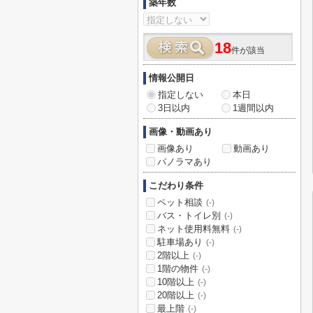
築年数
18
件が該当
情報公開日
指定しない
本日
3日以内
1週間以内
画像・動画あり
画像あり
動画あり
パノラマあり
こだわり条件
ペット相談
(-)
バス・トイレ別
(-)
ネット使用料無料
(-)
駐車場あり
(-)
2階以上
(-)
1階の物件
(-)
10階以上
(-)
20階以上
(-)
最上階
(-)