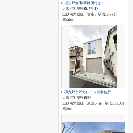
埴生野倉庫(事務所付き）
大阪府羽曳野市埴生野
近鉄南大阪線「古市」駅 徒歩29分
築46年
羽曳野市野ガレージ付事務所
大阪府羽曳野市野
近鉄南大阪線「恵我ノ荘」駅 徒歩18分
築2年