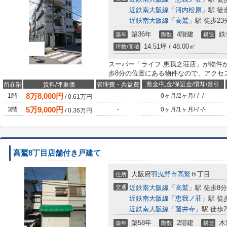
近鉄南大阪線
「
河内松原
」駅 徒
近鉄南大阪線
「
高鷲
」駅 徒歩23
築36年
4階建
鉄
築年
階数
構造
14.51坪 / 48.00㎡
坪数/面積
スーパー「ライフ 恵我之荘店」が物件か
歩8分の位置にある物件なので、アクセ
敷金/礼金/保証金/償却/敷引
所在階
賃料/坪単価
管理費・共益費
8
万
8,000
円
1階
-
0ヶ月
/
2ヶ月
/
-
/
-
/
-
/
0.61
万円
5
万
9,000
円
3階
-
0ヶ月
/
1ヶ月
/
-
/
-
/
-
/
0.36
万円
高鷲8丁目店舗付き戸建て
大阪府
羽曳野市
高鷲
８丁目
住所
交通
近鉄南大阪線
「
高鷲
」駅 徒歩8分
近鉄南大阪線
「
恵我ノ荘
」駅 徒
近鉄南大阪線
「
藤井寺
」駅 徒歩2
築58年
2階建
木
築年
階数
構造