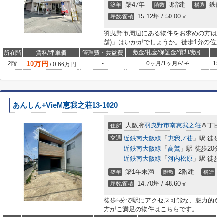
築47年
3階建
鉄
築年
階数
構造
15.12坪 / 50.00㎡
坪数/面積
羽曳野市周辺にある物件をお求めの方は
舗)」はいかがでしょうか。徒歩1分の
敷金/礼金/保証金/償却/敷引
所在階
賃料/坪単価
管理費・共益費
10
万円
2階
-
0ヶ月
/
1ヶ月
/
-
/
-
/
-
1
/
0.66
万円
あんしん+VieM恵我之荘13-1020
大阪府
羽曳野市
南恵我之荘
８丁
住所
交通
近鉄南大阪線
「
恵我ノ荘
」駅 徒
近鉄南大阪線
「
高鷲
」駅 徒歩20
近鉄南大阪線
「
河内松原
」駅 徒
築1年未満
2階建
築年
階数
構造
14.70坪 / 48.60㎡
坪数/面積
徒歩5分で駅にアクセス可能な、魅力的
方がご満足の物件はこちらです。