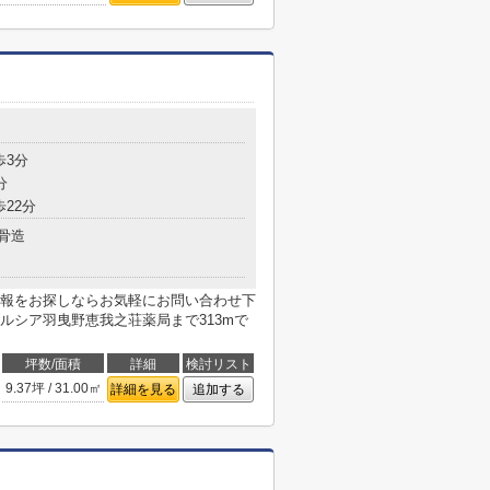
歩3分
分
歩22分
骨造
報をお探しならお気軽にお問い合わせ下
ルシア羽曳野恵我之荘薬局まで313mで
坪数/面積
詳細
検討リスト
9.37坪 / 31.00㎡
詳細を見る
追加する