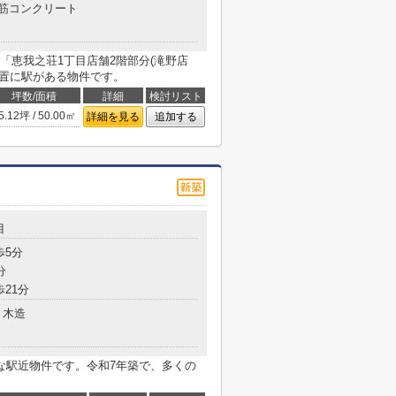
筋コンクリート
「恵我之荘1丁目店舗2階部分(滝野店
位置に駅がある物件です。
坪数/面積
詳細
検討リスト
5.12坪 / 50.00㎡
詳細を見る
追加する
目
歩5分
分
歩21分
木造
な駅近物件です。令和7年築で、多くの