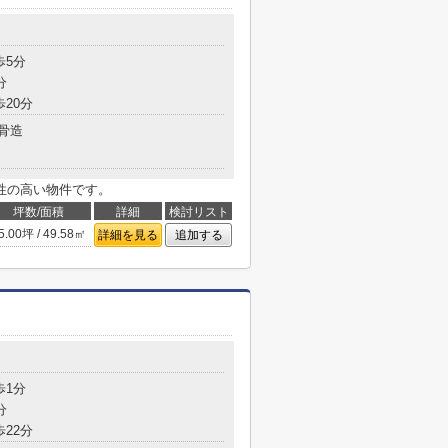
歩5分
分
歩20分
骨造
性の高い物件です。
坪数/面積
詳細
検討リスト
5.00坪 / 49.58㎡
詳細を見る
追加する
歩1分
分
歩22分