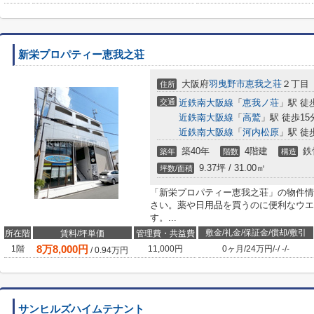
新栄プロパティー恵我之荘
大阪府
羽曳野市
恵我之荘
２丁目
住所
交通
近鉄南大阪線
「
恵我ノ荘
」駅 徒
近鉄南大阪線
「
高鷲
」駅 徒歩15
近鉄南大阪線
「
河内松原
」駅 徒
築40年
4階建
鉄
築年
階数
構造
9.37坪 / 31.00㎡
坪数/面積
「新栄プロパティー恵我之荘」の物件情
さい。薬や日用品を買うのに便利なウエ
す。...
敷金/礼金/保証金/償却/敷引
所在階
賃料/坪単価
管理費・共益費
8
万
8,000
円
1階
11,000円
0ヶ月
/
24万円
/
-
/
-
/
-
/
0.94
万円
サンヒルズハイムテナント