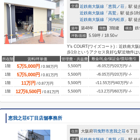
交通
近鉄南大阪線
「
恵我ノ荘
」駅 徒
近鉄南大阪線
「
高鷲
」駅 徒歩18
近鉄南大阪線
「
河内松原
」駅 徒
築48年
3階建
鉄
築年
階数
構造
5.59坪 / 18.50㎡
坪数/面積
Y's COURT(ワイズコート)：近鉄
歩1分というアクセス良好な駅近物件は
敷金/礼金/保証金/償却/敷引
所在階
賃料/坪単価
管理費・共益費
5
万
5,000
円
1階
5,500円
-
/
6.05万円
/
20万円
/
-
/
-
/
0.98
万円
5
万
5,000
円
1階
5,500円
-
/
6.05万円
/
20万円
/
-
/
-
/
0.81
万円
11
万円
1階
5,500円
-
/
11.55万円
/
40万円
/
-
/
-
/
0.87
万円
12
万
6,500
円
1階
5,500円
-
/
13.2万円
/
60万円
/
-
/
-
/
0.81
万円
恵我之荘6丁目店舗事務所
大阪府
羽曳野市
恵我之荘
６丁目
住所
交通
近鉄南大阪線
「
恵我ノ荘
」駅 徒