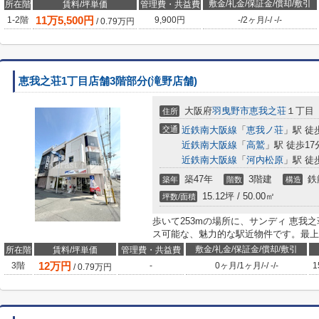
敷金/礼金/保証金/償却/敷引
所在階
賃料/坪単価
管理費・共益費
11
万
5,500
円
1-2階
9,900円
-
/
2ヶ月
/
-
/
-
/
-
/
0.79
万円
恵我之荘1丁目店舗3階部分(滝野店舗)
大阪府
羽曳野市
恵我之荘
１丁目
住所
交通
近鉄南大阪線
「
恵我ノ荘
」駅 徒
近鉄南大阪線
「
高鷲
」駅 徒歩17
近鉄南大阪線
「
河内松原
」駅 徒
築47年
3階建
鉄
築年
階数
構造
15.12坪 / 50.00㎡
坪数/面積
歩いて253mの場所に、サンディ 恵我
ス可能な、魅力的な駅近物件です。最上
敷金/礼金/保証金/償却/敷引
所在階
賃料/坪単価
管理費・共益費
12
万円
3階
-
0ヶ月
/
1ヶ月
/
-
/
-
/
-
1
/
0.79
万円