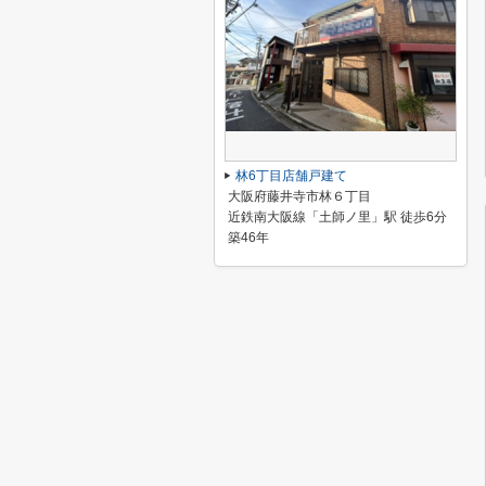
林6丁目店舗戸建て
大阪府藤井寺市林６丁目
近鉄南大阪線「土師ノ里」駅 徒歩6分
築46年