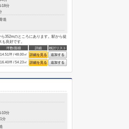
歩18分
分
骨造
ら352mのところにあります。駅から徒
スも良好です。
坪数/面積
詳細
検討リスト
14.51坪 / 48.00㎡
詳細を見る
追加する
16.40坪 / 54.23㎡
詳細を見る
追加する
歩10分
1分
造