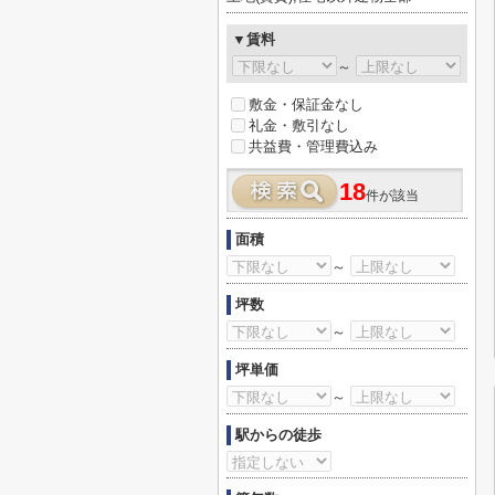
▼賃料
～
敷金・保証金なし
礼金・敷引なし
共益費・管理費込み
18
件が該当
面積
～
坪数
～
坪単価
～
駅からの徒歩