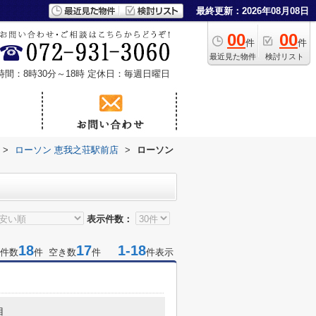
最終更新：2026年08月08日
00
00
件
件
最近見た物件
検討リスト
時間：8時30分～18時
定休日：毎週日曜日
>
ローソン 恵我之荘駅前店
>
ローソン
表示件数：
18
17
1-18
件数
件 空き数
件
件表示
目