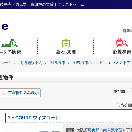
｜藤井寺・羽曳野・富田林の賃貸｜クラストホーム
営業
トホーム
>
周辺施設案内
>
羽曳野市
>
羽曳野市のコンビニエンスストア
辺物件
並び順：
空室物件のみ表示
該当公開
Y's COURT(ワイズコート)
大阪府
羽曳野市
南恵我之荘
８丁
住所