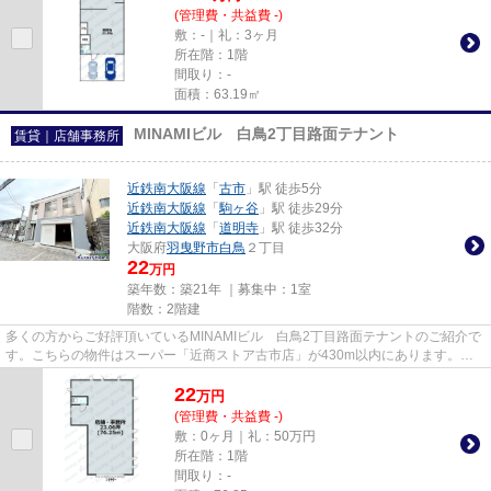
(管理費・共益費 -)
敷：-｜礼：3ヶ月
所在階：1階
間取り：-
面積：63.19㎡
MINAMIビル 白鳥2丁目路面テナント
賃貸｜店舗事務所
近鉄南大阪線
「
古市
」駅 徒歩5分
近鉄南大阪線
「
駒ヶ谷
」駅 徒歩29分
近鉄南大阪線
「
道明寺
」駅 徒歩32分
大阪府
羽曳野市
白鳥
２丁目
22
万円
築年数：築21年 ｜募集中：
1室
階数：2階建
多くの方からご好評頂いているMINAMIビル 白鳥2丁目路面テナントのご紹介で
す。こちらの物件はスーパー「近商ストア古市店」が430m以内にあります。周
辺には、徒歩5分で利用できる駅...
22
万
円
(管理費・共益費 -)
敷：0ヶ月｜礼：50万円
所在階：1階
間取り：-