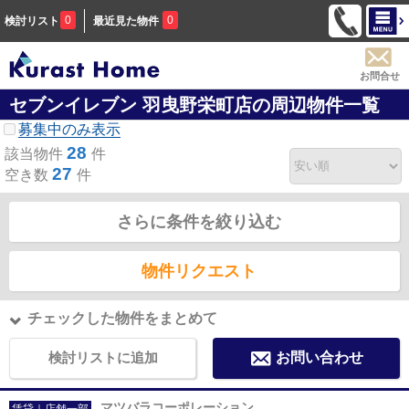
0
0
検討リスト
最近見た物件
お問合せ
セブンイレブン 羽曳野栄町店の周辺物件一覧
募集中のみ表示
28
該当物件
件
27
空き数
件
さらに条件を絞り込む
物件リクエスト
チェックした物件をまとめて
検討リストに追加
お問い合わせ
マツバラコーポレーション
賃貸｜店舗一部