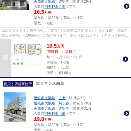
近鉄南大阪線
「
道明寺
」駅 徒歩29分
大阪府
羽曳野市
古市
４丁目
16.5
万円
築年数：築32年 ｜募集中：
1室
階数：2階建
気になるイチオシ物件情報：「古市4丁目駅前二世帯住宅」。りそな銀行 羽曳野
支店が物件から268mのところにあります。駅から徒歩1分というアクセス良好な
駅近物件はいかがですか。
16.5
万
円
(管理費・共益費 -)
敷：0ヶ月｜礼：2ヶ月
所在階：1-2階
間取り：5LDK
面積：163.68㎡
エミネンス白鳥
賃貸｜店舗事務所
近鉄南大阪線
「
古市
」駅 徒歩5分
近鉄南大阪線
「
駒ヶ谷
」駅 徒歩28分
近鉄南大阪線
「
道明寺
」駅 徒歩31分
大阪府
羽曳野市
白鳥
１丁目
19.8
万円
築年数：築29年 ｜募集中：
1室
階数：5階建