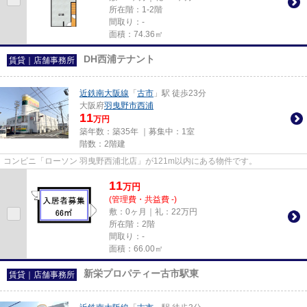
所在階：1-2階
間取り：-
面積：74.36㎡
DH西浦テナント
賃貸｜店舗事務所
近鉄南大阪線
「
古市
」駅 徒歩23分
大阪府
羽曳野市
西浦
11
万円
築年数：築35年 ｜募集中：
1室
階数：2階建
コンビニ「ローソン 羽曳野西浦北店」が121m以内にある物件です。
11
万
円
(管理費・共益費 -)
敷：0ヶ月｜礼：22万円
所在階：2階
間取り：-
面積：66.00㎡
新栄プロパティー古市駅東
賃貸｜店舗事務所