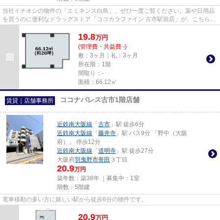
当社イチオシの物件の「エミネンス白鳥」。ぜひ一度ご覧ください。薬や日用品
を買うのに便利なドラッグストア「ココカラファイン 古市駅前店」が、こちらの
物件から331mのところにあり...
19.8
万
円
(管理費・共益費 -)
敷：3ヶ月｜礼：3ヶ月
所在階：1階
間取り：-
面積：66.12㎡
ココナパレス古市1階店舗
賃貸｜店舗事務所
近鉄南大阪線
「
古市
」駅 徒歩6分
近鉄南大阪線
「
藤井寺
」駅 バス9分 「野中（大阪
府）」 停歩12分
近鉄南大阪線
「
道明寺
」駅 徒歩27分
大阪府
羽曳野市
誉田
３丁目
20.9
万円
築年数：築38年 ｜募集中：
1室
階数：5階建
電車移動の多い方に嬉しい駅から徒歩6分の物件です。
20.9
万
円