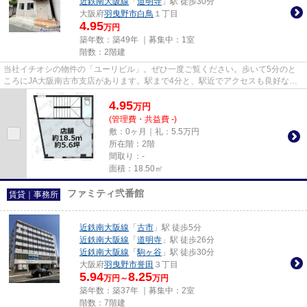
近鉄南大阪線
「
道明寺
」駅 徒歩30分
大阪府
羽曳野市
白鳥
１丁目
4.95
万円
築年数：築49年 ｜募集中：
1室
階数：2階建
当社イチオシの物件の「ユーリビル」。ぜひ一度ご覧ください。歩いて5分のと
ころにJA大阪南古市支店があります。駅まで4分と、駅近でアクセスも良好な物
件です。
4.95
万
円
(管理費・共益費 -)
敷：0ヶ月｜礼：5.5万円
所在階：2階
間取り：-
面積：18.50㎡
ファミティ弐番館
賃貸｜事務所
近鉄南大阪線
「
古市
」駅 徒歩5分
近鉄南大阪線
「
道明寺
」駅 徒歩26分
近鉄南大阪線
「
駒ヶ谷
」駅 徒歩30分
大阪府
羽曳野市
誉田
３丁目
5.94
8.25
万円～
万円
築年数：築37年 ｜募集中：
2室
階数：7階建