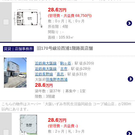
な駅近の物件で、徒歩3分で駅...
28.6
万
円
(管理費・共益費 68,750円)
敷：0ヶ月｜礼：0ヶ月
所在階：4階
間取り：-
面積：105.93㎡
旧170号線沿西浦1階路面店舗
賃貸｜店舗事務所
近鉄南大阪線
「
駒ヶ谷
」駅 徒歩20分
近鉄南大阪線
「
古市
」駅 徒歩28分
近鉄長野線
「
喜志
」駅 徒歩31分
大阪府
羽曳野市
西浦
28.6
万円
築年数：築37年 ｜募集中：
1室
階数：3階建
こちらの物件はスーパー「大阪いずみ市民生活協同組合 コープ城山店」が280m
以内にあります。
28.6
万
円
(管理費・共益費 -)
敷：2ヶ月｜礼：3ヶ月