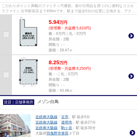
こだわりポイント満載のファミティ弐番館。薬や日用品を買うのに便利なココカ
ラファイン 古市駅前店まで498mです。駅まで徒歩5分の位置に立地する、アクセ
ス良好な物件です。エレベー...
5.94
万
円
(管理費・共益費 5,610円)
敷：0万円｜礼：0万円
所在階：2階
間取り：-
面積：29.47㎡
8.25
万
円
(管理費・共益費 8,250円)
敷：-｜礼：0万円
所在階：2階
間取り：-
面積：43.48㎡
メゾン白鳥
賃貸｜店舗事務所
近鉄南大阪線
「
古市
」駅 徒歩5分
近鉄南大阪線
「
道明寺
」駅 徒歩27分
近鉄南大阪線
「
駒ヶ谷
」駅 徒歩30分
大阪府
羽曳野市
誉田
３丁目