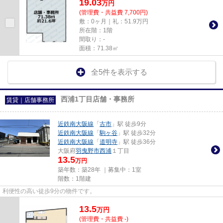
19.03
万
円
(管理費・共益費 7,700円)
敷：0ヶ月｜礼：51.9万円
所在階：1階
間取り：-
面積：71.38㎡
全5件を表示する
西浦1丁目店舗・事務所
賃貸｜店舗事務所
近鉄南大阪線
「
古市
」駅 徒歩9分
近鉄南大阪線
「
駒ヶ谷
」駅 徒歩32分
近鉄南大阪線
「
道明寺
」駅 徒歩36分
大阪府
羽曳野市
西浦
１丁目
13.5
万円
築年数：築28年 ｜募集中：
1室
階数：1階建
利便性の高い徒歩9分の物件です。
13.5
万
円
(管理費・共益費 -)