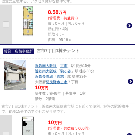
位置に立地する、アクセス良好な物件です。
8.58
万
円
(管理費・共益費 -)
敷：0ヶ月｜礼：0ヶ月
所在階：4階
間取り：-
面積：95.19㎡
古市7丁目1棟テナント
賃貸｜店舗事務所
近鉄南大阪線
「
古市
」駅 徒歩15分
近鉄南大阪線
「
駒ヶ谷
」駅 徒歩30分
近鉄長野線
「
喜志
」駅 徒歩33分
大阪府
羽曳野市
古市
７丁目
10
万円
築年数：築48年 ｜募集中：
1室
階数：2階建
古市7丁目1棟テナント：近鉄南大阪線古市駅にも近くて便利。好評の駅近物件
で、徒歩15分でのアクセスが可能です。
10
万
円
(管理費・共益費 5,000円)
敷：0ヶ月｜礼：1ヶ月