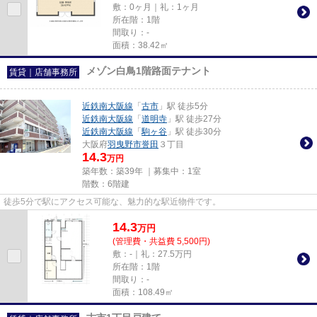
敷：0ヶ月｜礼：1ヶ月
所在階：1階
間取り：-
面積：38.42㎡
メゾン白鳥1階路面テナント
賃貸｜店舗事務所
近鉄南大阪線
「
古市
」駅 徒歩5分
近鉄南大阪線
「
道明寺
」駅 徒歩27分
近鉄南大阪線
「
駒ヶ谷
」駅 徒歩30分
大阪府
羽曳野市
誉田
３丁目
14.3
万円
築年数：築39年 ｜募集中：
1室
階数：6階建
徒歩5分で駅にアクセス可能な、魅力的な駅近物件です。
14.3
万
円
(管理費・共益費 5,500円)
敷：-｜礼：27.5万円
所在階：1階
間取り：-
面積：108.49㎡