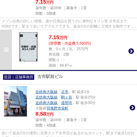
7.15
万円
築年数：築39年 ｜募集中：
1室
階数：6階建
メゾン白鳥の詳しい情報。薬や日用品を買うのに便利なキリン堂 古市店まで
409mです。駅まで歩いてアクセスできる、徒歩5分の距離に立地する物件です。
こちらはエレベーター付きの物件...
7.15
万
円
(管理費・共益費 5,500円)
敷：0ヶ月｜礼：25万円
所在階：2階
間取り：-
面積：48.87㎡
古市駅前ビル
賃貸｜店舗事務所
近鉄南大阪線
「
古市
」駅 徒歩1分
近鉄南大阪線
「
駒ヶ谷
」駅 徒歩25分
近鉄南大阪線
「
道明寺
」駅 徒歩30分
大阪府
羽曳野市
栄町
8.58
万円
築年数：築49年 ｜募集中：
1室
階数：4階建
歩いて徒歩2分の場所に近商ストア古市店があるのもポイント。駅まで徒歩1分の