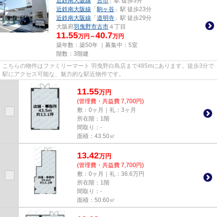
近鉄南大阪線
「
古市
」駅 徒歩3分
近鉄南大阪線
「
駒ヶ谷
」駅 徒歩23分
近鉄南大阪線
「
道明寺
」駅 徒歩29分
大阪府
羽曳野市
古市
４丁目
11.55
40.7
万円～
万円
築年数：築50年 ｜募集中：
5室
階数：3階建
こちらの物件はファミリーマート 羽曳野白鳥店まで485mにあります。徒歩3分で
駅にアクセス可能な、魅力的な駅近物件です。
11.55
万
円
(管理費・共益費 7,700円)
敷：0ヶ月｜礼：3ヶ月
所在階：1階
間取り：-
面積：43.50㎡
13.42
万
円
(管理費・共益費 7,700円)
敷：0ヶ月｜礼：36.6万円
所在階：1階
間取り：-
面積：50.60㎡