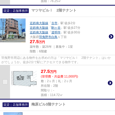
面積：76.25㎡
マツヤビルⅠ 2階テナント
賃貸｜店舗事務所
近鉄南大阪線
「
古市
」駅 徒歩2分
近鉄南大阪線
「
駒ヶ谷
」駅 徒歩27分
近鉄南大阪線
「
道明寺
」駅 徒歩30分
大阪府
羽曳野市
白鳥
１丁目
27.5
万円
築年数：築26年 ｜募集中：
1室
階数：6階建
羽曳野市周辺にある物件をお求めの方は「マツヤビルⅠ 2階テナント」はいか
がでしょうか。徒歩2分で駅にアクセスできる物件です。
27.5
万
円
(管理費・共益費 11,000円)
敷：2ヶ月｜礼：2ヶ月
所在階：2階
間取り：-
面積：114.72㎡
梅原ビル3階テナント
賃貸｜店舗事務所