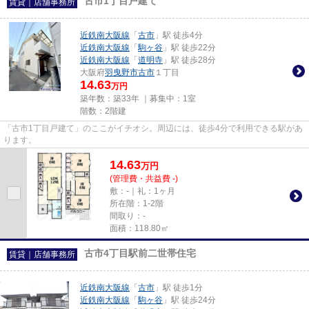
古市1丁目戸建て
賃貸｜店舗事務所
近鉄南大阪線
「
古市
」駅 徒歩4分
近鉄南大阪線
「
駒ヶ谷
」駅 徒歩22分
近鉄南大阪線
「
道明寺
」駅 徒歩28分
大阪府
羽曳野市
古市
１丁目
14.63
万円
築年数：築33年 ｜募集中：
1室
階数：2階建
「古市1丁目戸建て」のここがイチオシ。周辺には、徒歩4分で利用できる駅があ
ります。
14.63
万
円
(管理費・共益費 -)
敷：-｜礼：1ヶ月
所在階：1-2階
間取り：-
面積：118.80㎡
古市4丁目駅前二世帯住宅
賃貸｜店舗事務所
近鉄南大阪線
「
古市
」駅 徒歩1分
近鉄南大阪線
「
駒ヶ谷
」駅 徒歩24分