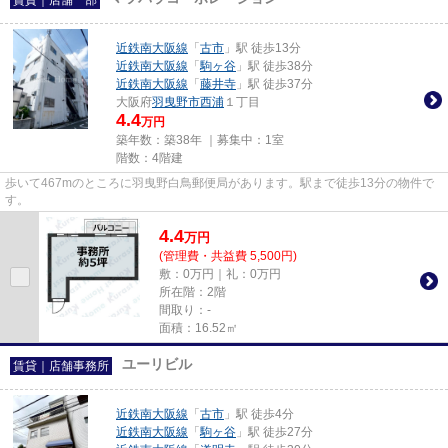
近鉄南大阪線
「
古市
」駅 徒歩13分
近鉄南大阪線
「
駒ヶ谷
」駅 徒歩38分
近鉄南大阪線
「
藤井寺
」駅 徒歩37分
大阪府
羽曳野市
西浦
１丁目
4.4
万円
築年数：築38年 ｜募集中：
1室
階数：4階建
歩いて467mのところに羽曳野白鳥郵便局があります。駅まで徒歩13分の物件で
す。
4.4
万
円
(管理費・共益費 5,500円)
敷：0万円｜礼：0万円
所在階：2階
間取り：-
面積：16.52㎡
ユーリビル
賃貸｜店舗事務所
近鉄南大阪線
「
古市
」駅 徒歩4分
近鉄南大阪線
「
駒ヶ谷
」駅 徒歩27分