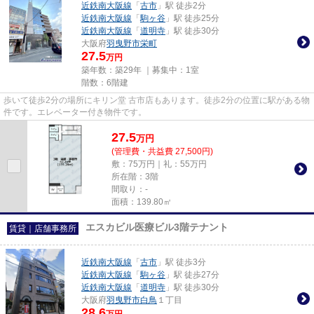
近鉄南大阪線
「
古市
」駅 徒歩2分
近鉄南大阪線
「
駒ヶ谷
」駅 徒歩25分
近鉄南大阪線
「
道明寺
」駅 徒歩30分
大阪府
羽曳野市
栄町
27.5
万円
築年数：築29年 ｜募集中：
1室
階数：6階建
歩いて徒歩2分の場所にキリン堂 古市店もあります。徒歩2分の位置に駅がある物
件です。エレベーター付き物件です。
27.5
万
円
(管理費・共益費 27,500円)
敷：75万円｜礼：55万円
所在階：3階
間取り：-
面積：139.80㎡
エスカビル医療ビル3階テナント
賃貸｜店舗事務所
近鉄南大阪線
「
古市
」駅 徒歩3分
近鉄南大阪線
「
駒ヶ谷
」駅 徒歩27分
近鉄南大阪線
「
道明寺
」駅 徒歩30分
大阪府
羽曳野市
白鳥
１丁目
28.6
万円