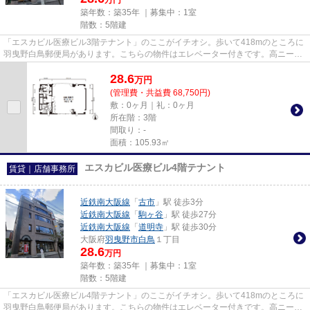
築年数：築35年 ｜募集中：
1室
階数：5階建
「エスカビル医療ビル3階テナント」のここがイチオシ。歩いて418mのところに
羽曳野白鳥郵便局があります。こちらの物件はエレベーター付きです。高ニーズ
な駅近の物件で、徒歩3分で駅...
28.6
万
円
(管理費・共益費 68,750円)
敷：0ヶ月｜礼：0ヶ月
所在階：3階
間取り：-
面積：105.93㎡
エスカビル医療ビル4階テナント
賃貸｜店舗事務所
近鉄南大阪線
「
古市
」駅 徒歩3分
近鉄南大阪線
「
駒ヶ谷
」駅 徒歩27分
近鉄南大阪線
「
道明寺
」駅 徒歩30分
大阪府
羽曳野市
白鳥
１丁目
28.6
万円
築年数：築35年 ｜募集中：
1室
階数：5階建
「エスカビル医療ビル4階テナント」のここがイチオシ。歩いて418mのところに
羽曳野白鳥郵便局があります。こちらの物件はエレベーター付きです。高ニーズ