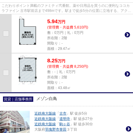
こだわりポイント満載のファミティ弐番館。薬や日用品を買うのに便利なココカ
ラファイン 古市駅前店まで498mです。駅まで徒歩5分の位置に立地する、アクセ
ス良好な物件です。エレベー...
5.94
万
円
(管理費・共益費 5,610円)
敷：0万円｜礼：0万円
所在階：2階
間取り：-
面積：29.47㎡
8.25
万
円
(管理費・共益費 8,250円)
敷：-｜礼：0万円
所在階：2階
間取り：-
面積：43.48㎡
メゾン白鳥
賃貸｜店舗事務所
近鉄南大阪線
「
古市
」駅 徒歩5分
近鉄南大阪線
「
道明寺
」駅 徒歩27分
近鉄南大阪線
「
駒ヶ谷
」駅 徒歩30分
大阪府
羽曳野市
誉田
３丁目