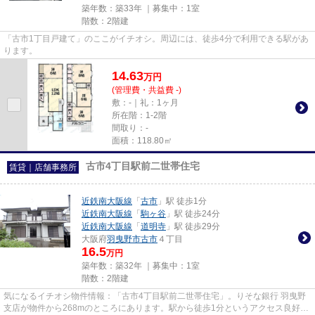
築年数：築33年 ｜募集中：
1室
階数：2階建
「古市1丁目戸建て」のここがイチオシ。周辺には、徒歩4分で利用できる駅があ
ります。
14.63
万
円
(管理費・共益費 -)
敷：-｜礼：1ヶ月
所在階：1-2階
間取り：-
面積：118.80㎡
古市4丁目駅前二世帯住宅
賃貸｜店舗事務所
近鉄南大阪線
「
古市
」駅 徒歩1分
近鉄南大阪線
「
駒ヶ谷
」駅 徒歩24分
近鉄南大阪線
「
道明寺
」駅 徒歩29分
大阪府
羽曳野市
古市
４丁目
16.5
万円
築年数：築32年 ｜募集中：
1室
階数：2階建
気になるイチオシ物件情報：「古市4丁目駅前二世帯住宅」。りそな銀行 羽曳野
支店が物件から268mのところにあります。駅から徒歩1分というアクセス良好な