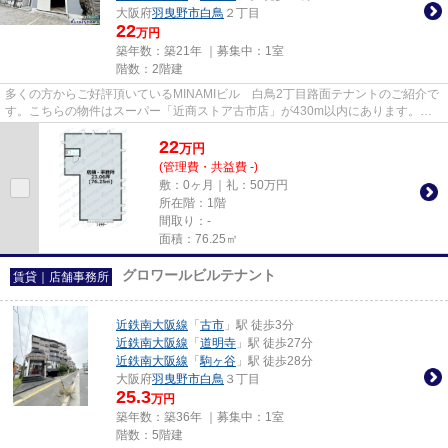
大阪府
羽曳野市
白鳥
２丁目
22
万円
築年数：築21年 ｜募集中：
1室
階数：2階建
多くの方からご好評頂いているMINAMIビル 白鳥2丁目路面テナントのご紹介で
す。こちらの物件はスーパー「近商ストア古市店」が430m以内にあります。周
辺には、徒歩5分で利用できる駅...
22
万
円
(管理費・共益費 -)
敷：0ヶ月｜礼：50万円
所在階：1階
間取り：-
面積：76.25㎡
グロワールビルテナント
賃貸｜店舗事務所
近鉄南大阪線
「
古市
」駅 徒歩3分
近鉄南大阪線
「
道明寺
」駅 徒歩27分
近鉄南大阪線
「
駒ヶ谷
」駅 徒歩28分
大阪府
羽曳野市
白鳥
３丁目
25.3
万円
築年数：築36年 ｜募集中：
1室
階数：5階建