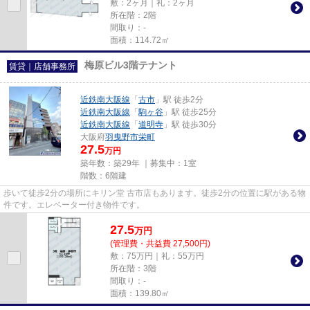
敷：2ヶ月｜礼：2ヶ月
所在階：2階
間取り：-
面積：114.72㎡
梅原ビル3階テナント
賃貸｜店舗事務所
近鉄南大阪線
「
古市
」駅 徒歩2分
近鉄南大阪線
「
駒ヶ谷
」駅 徒歩25分
近鉄南大阪線
「
道明寺
」駅 徒歩30分
大阪府
羽曳野市
栄町
27.5
万円
築年数：築29年 ｜募集中：
1室
階数：6階建
歩いて徒歩2分の場所にキリン堂 古市店もあります。徒歩2分の位置に駅がある物
件です。エレベーター付き物件です。
27.5
万
円
(管理費・共益費 27,500円)
敷：75万円｜礼：55万円
所在階：3階
間取り：-
面積：139.80㎡