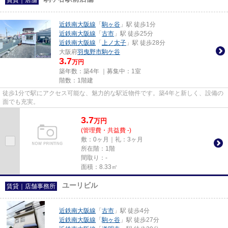
近鉄南大阪線
「
駒ヶ谷
」駅 徒歩1分
近鉄南大阪線
「
古市
」駅 徒歩25分
近鉄南大阪線
「
上ノ太子
」駅 徒歩28分
大阪府
羽曳野市
駒ケ谷
3.7
万円
築年数：築4年 ｜募集中：
1室
階数：1階建
徒歩1分で駅にアクセス可能な、魅力的な駅近物件です。築4年と新しく、設備の
面でも充実。
3.7
万
円
(管理費・共益費 -)
敷：0ヶ月｜礼：3ヶ月
所在階：1階
間取り：-
面積：8.33㎡
ユーリビル
賃貸｜店舗事務所
近鉄南大阪線
「
古市
」駅 徒歩4分
近鉄南大阪線
「
駒ヶ谷
」駅 徒歩27分