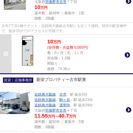
大阪府
羽曳野市
古市
７丁目
10
万円
築年数：築48年 ｜募集中：
1室
階数：2階建
古市7丁目1棟テナント：近鉄南大阪線古市駅にも近くて便利。好評の駅近物件
で、徒歩15分でのアクセスが可能です。
10
万
円
(管理費・共益費 5,000円)
敷：0ヶ月｜礼：1ヶ月
所在階：1-2階
間取り：-
面積：74.36㎡
新栄プロパティー古市駅東
賃貸｜店舗事務所
近鉄南大阪線
「
古市
」駅 徒歩3分
近鉄南大阪線
「
駒ヶ谷
」駅 徒歩23分
近鉄南大阪線
「
道明寺
」駅 徒歩29分
大阪府
羽曳野市
古市
４丁目
11.55
40.7
万円～
万円
築年数：築50年 ｜募集中：
5室
階数：3階建