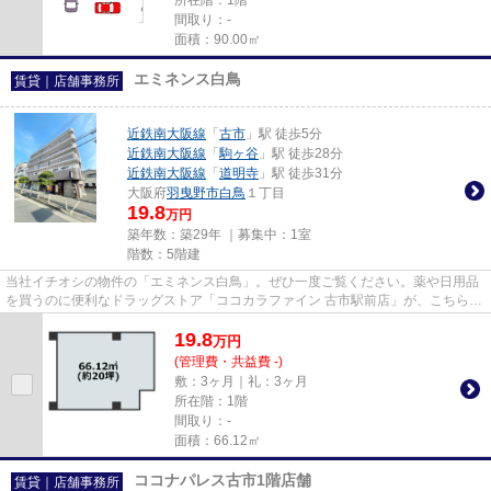
間取り：-
面積：90.00㎡
エミネンス白鳥
賃貸｜店舗事務所
近鉄南大阪線
「
古市
」駅 徒歩5分
近鉄南大阪線
「
駒ヶ谷
」駅 徒歩28分
近鉄南大阪線
「
道明寺
」駅 徒歩31分
大阪府
羽曳野市
白鳥
１丁目
19.8
万円
築年数：築29年 ｜募集中：
1室
階数：5階建
当社イチオシの物件の「エミネンス白鳥」。ぜひ一度ご覧ください。薬や日用品
を買うのに便利なドラッグストア「ココカラファイン 古市駅前店」が、こちらの
物件から331mのところにあり...
19.8
万
円
(管理費・共益費 -)
敷：3ヶ月｜礼：3ヶ月
所在階：1階
間取り：-
面積：66.12㎡
ココナパレス古市1階店舗
賃貸｜店舗事務所