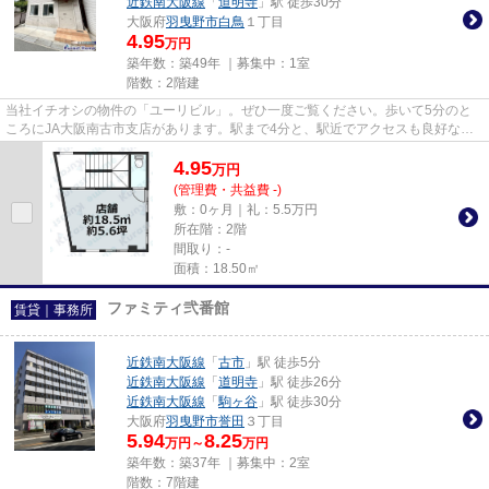
近鉄南大阪線
「
道明寺
」駅 徒歩30分
大阪府
羽曳野市
白鳥
１丁目
4.95
万円
築年数：築49年 ｜募集中：
1室
階数：2階建
当社イチオシの物件の「ユーリビル」。ぜひ一度ご覧ください。歩いて5分のと
ころにJA大阪南古市支店があります。駅まで4分と、駅近でアクセスも良好な物
件です。
4.95
万
円
(管理費・共益費 -)
敷：0ヶ月｜礼：5.5万円
所在階：2階
間取り：-
面積：18.50㎡
ファミティ弐番館
賃貸｜事務所
近鉄南大阪線
「
古市
」駅 徒歩5分
近鉄南大阪線
「
道明寺
」駅 徒歩26分
近鉄南大阪線
「
駒ヶ谷
」駅 徒歩30分
大阪府
羽曳野市
誉田
３丁目
5.94
8.25
万円～
万円
築年数：築37年 ｜募集中：
2室
階数：7階建