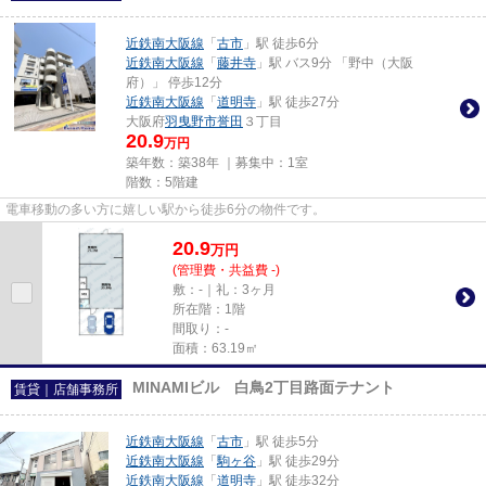
近鉄南大阪線
「
古市
」駅 徒歩6分
近鉄南大阪線
「
藤井寺
」駅 バス9分 「野中（大阪
府）」 停歩12分
近鉄南大阪線
「
道明寺
」駅 徒歩27分
大阪府
羽曳野市
誉田
３丁目
20.9
万円
築年数：築38年 ｜募集中：
1室
階数：5階建
電車移動の多い方に嬉しい駅から徒歩6分の物件です。
20.9
万
円
(管理費・共益費 -)
敷：-｜礼：3ヶ月
所在階：1階
間取り：-
面積：63.19㎡
MINAMIビル 白鳥2丁目路面テナント
賃貸｜店舗事務所
近鉄南大阪線
「
古市
」駅 徒歩5分
近鉄南大阪線
「
駒ヶ谷
」駅 徒歩29分
近鉄南大阪線
「
道明寺
」駅 徒歩32分