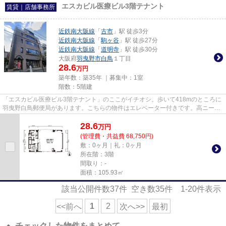
エスカビル医療ビル3階テナント
賃貸｜店舗事務所
近鉄南大阪線
「
古市
」駅 徒歩3分
近鉄南大阪線
「
駒ヶ谷
」駅 徒歩27分
近鉄南大阪線
「
道明寺
」駅 徒歩30分
大阪府
羽曳野市
白鳥
１丁目
28.6
万円
築年数：築35年 ｜募集中：
1室
階数：5階建
「エスカビル医療ビル3階テナント」のここがイチオシ。歩いて418mのところに
羽曳野白鳥郵便局があります。こちらの物件はエレベーター付きです。高ニーズ
な駅近の物件で、徒歩3分で駅...
28.6
万
円
(管理費・共益費 68,750円)
敷：0ヶ月｜礼：0ヶ月
所在階：3階
間取り：-
面積：105.93㎡
該当公開件数
37
件 空き数
35
件
1-20
件表示
1
2
<<前へ
次へ>>
最初
チェックした物件をまとめて