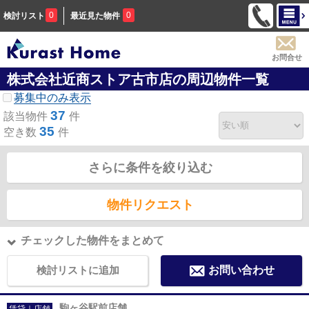
0
0
検討リスト
最近見た物件
お問合せ
株式会社近商ストア古市店の周辺物件一覧
募集中のみ表示
37
該当物件
件
35
空き数
件
さらに条件を絞り込む
物件リクエスト
チェックした物件をまとめて
検討リストに追加
お問い合わせ
駒ヶ谷駅前店舗
賃貸｜店舗