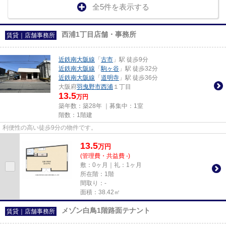
全5件を表示する
西浦1丁目店舗・事務所
賃貸｜店舗事務所
近鉄南大阪線
「
古市
」駅 徒歩9分
近鉄南大阪線
「
駒ヶ谷
」駅 徒歩32分
近鉄南大阪線
「
道明寺
」駅 徒歩36分
大阪府
羽曳野市
西浦
１丁目
13.5
万円
築年数：築28年 ｜募集中：
1室
階数：1階建
利便性の高い徒歩9分の物件です。
13.5
万
円
(管理費・共益費 -)
敷：0ヶ月｜礼：1ヶ月
所在階：1階
間取り：-
面積：38.42㎡
メゾン白鳥1階路面テナント
賃貸｜店舗事務所