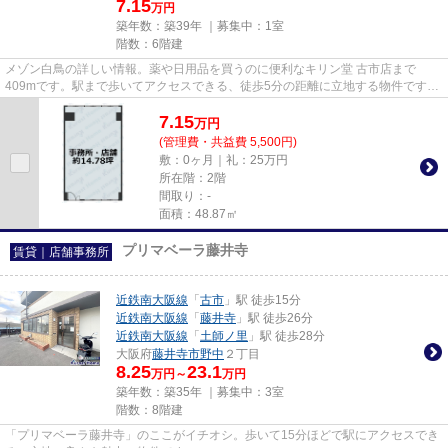
7.15
万円
築年数：築39年 ｜募集中：
1室
階数：6階建
メゾン白鳥の詳しい情報。薬や日用品を買うのに便利なキリン堂 古市店まで
409mです。駅まで歩いてアクセスできる、徒歩5分の距離に立地する物件です。
こちらはエレベーター付きの物件...
7.15
万
円
(管理費・共益費 5,500円)
敷：0ヶ月｜礼：25万円
所在階：2階
間取り：-
面積：48.87㎡
プリマベーラ藤井寺
賃貸｜店舗事務所
近鉄南大阪線
「
古市
」駅 徒歩15分
近鉄南大阪線
「
藤井寺
」駅 徒歩26分
近鉄南大阪線
「
土師ノ里
」駅 徒歩28分
大阪府
藤井寺市
野中
２丁目
8.25
23.1
万円～
万円
築年数：築35年 ｜募集中：
3室
階数：8階建
「プリマベーラ藤井寺」のここがイチオシ。歩いて15分ほどで駅にアクセスでき