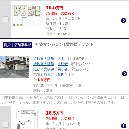
駅近物件はいかがですか。
16.5
万
円
(管理費・共益費 -)
敷：0ヶ月｜礼：2ヶ月
所在階：1-2階
間取り：5LDK
面積：163.68㎡
神谷マンション1階路面テナント
賃貸｜店舗事務所
近鉄南大阪線
「
古市
」駅 徒歩7分
近鉄南大阪線
「
道明寺
」駅 徒歩24分
近鉄南大阪線
「
駒ヶ谷
」駅 徒歩24分
大阪府
羽曳野市
誉田
２丁目
16.5
万円
築年数：築48年 ｜募集中：
1室
階数：3階建
羽曳野市周辺にある物件をお求めの方は「神谷マンション1階路面テナント」は
いかがでしょうか。電車移動の多い方に嬉しい駅から徒歩7分の物件です。
16.5
万
円
(管理費・共益費 -)
敷：0ヶ月｜礼：2ヶ月
所在階：1階