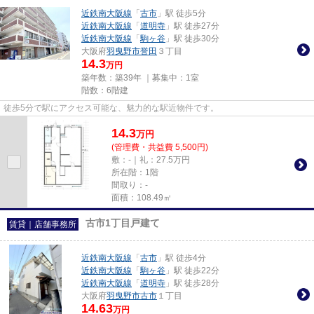
近鉄南大阪線
「
古市
」駅 徒歩5分
近鉄南大阪線
「
道明寺
」駅 徒歩27分
近鉄南大阪線
「
駒ヶ谷
」駅 徒歩30分
大阪府
羽曳野市
誉田
３丁目
14.3
万円
築年数：築39年 ｜募集中：
1室
階数：6階建
徒歩5分で駅にアクセス可能な、魅力的な駅近物件です。
14.3
万
円
(管理費・共益費 5,500円)
敷：-｜礼：27.5万円
所在階：1階
間取り：-
面積：108.49㎡
古市1丁目戸建て
賃貸｜店舗事務所
近鉄南大阪線
「
古市
」駅 徒歩4分
近鉄南大阪線
「
駒ヶ谷
」駅 徒歩22分
近鉄南大阪線
「
道明寺
」駅 徒歩28分
大阪府
羽曳野市
古市
１丁目
14.63
万円