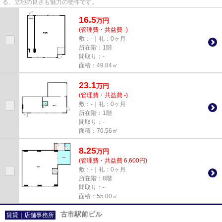
る、立地の良さも魅力の物件です。
16.5
万
円
(管理費・共益費 -)
敷：-｜礼：0ヶ月
所在階：1階
間取り：-
面積：49.84㎡
23.1
万
円
(管理費・共益費 -)
敷：-｜礼：0ヶ月
所在階：1階
間取り：-
面積：70.56㎡
8.25
万
円
(管理費・共益費 6,600円)
敷：-｜礼：0ヶ月
所在階：8階
間取り：-
面積：55.00㎡
古市駅前ビル
賃貸｜店舗事務所