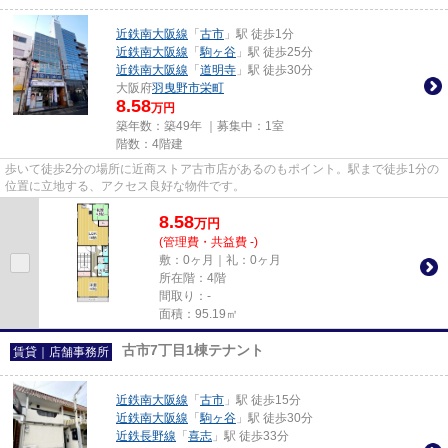
近鉄南大阪線
「
古市
」駅 徒歩1分
近鉄南大阪線
「
駒ヶ谷
」駅 徒歩25分
近鉄南大阪線
「
道明寺
」駅 徒歩30分
大阪府
羽曳野市
栄町
8.58
万円
築年数：築49年 ｜募集中：
1室
階数：4階建
歩いて徒歩2分の場所に近商ストア古市店があるのもポイント。駅まで徒歩1分の
位置に立地する、アクセス良好な物件です。
8.58
万
円
(管理費・共益費 -)
敷：0ヶ月｜礼：0ヶ月
所在階：4階
間取り：-
面積：95.19㎡
古市7丁目1棟テナント
賃貸｜店舗事務所
近鉄南大阪線
「
古市
」駅 徒歩15分
近鉄南大阪線
「
駒ヶ谷
」駅 徒歩30分
近鉄長野線
「
喜志
」駅 徒歩33分