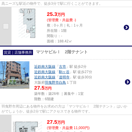
高ニーズな駅近の物件で、徒歩3分で駅に行くことができます。
25.3
万
円
(管理費・共益費 -)
敷：0ヶ月｜礼：1ヶ月
所在階：1階
間取り：-
面積：188.42㎡
マツヤビルⅠ 2階テナント
賃貸｜店舗事務所
近鉄南大阪線
「
古市
」駅 徒歩2分
近鉄南大阪線
「
駒ヶ谷
」駅 徒歩27分
近鉄南大阪線
「
道明寺
」駅 徒歩30分
大阪府
羽曳野市
白鳥
１丁目
27.5
万円
築年数：築26年 ｜募集中：
1室
階数：6階建
羽曳野市周辺にある物件をお求めの方は「マツヤビルⅠ 2階テナント」はいか
がでしょうか。徒歩2分で駅にアクセスできる物件です。
27.5
万
円
(管理費・共益費 11,000円)