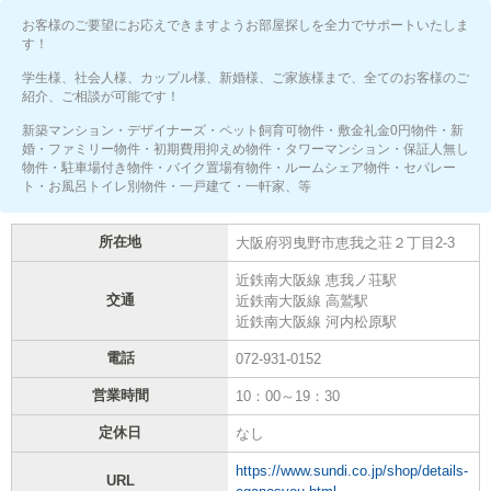
お客様のご要望にお応えできますようお部屋探しを全力でサポートいたしま
す！
学生様、社会人様、カップル様、新婚様、ご家族様まで、全てのお客様のご
紹介、ご相談が可能です！
新築マンション・デザイナーズ・ペット飼育可物件・敷金礼金0円物件・新
婚・ファミリー物件・初期費用抑えめ物件・タワーマンション・保証人無し
物件・駐車場付き物件・バイク置場有物件・ルームシェア物件・セパレー
ト・お風呂トイレ別物件・一戸建て・一軒家、等
所在地
大阪府羽曳野市恵我之荘２丁目2-3
近鉄南大阪線 恵我ノ荘駅
交通
近鉄南大阪線 高鷲駅
近鉄南大阪線 河内松原駅
電話
072-931-0152
営業時間
10：00～19：30
定休日
なし
https://www.sundi.co.jp/shop/details-
URL