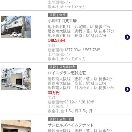
土地面積:
- / -
敷金/礼金:
0ヶ月/2ヶ月
賃貸｜倉庫
小川5丁目貸工場
地下鉄谷町線「八尾南」駅 徒歩22分
近鉄南大阪線「恵我ノ荘」駅 徒歩27分
地下鉄谷町線「長原」駅 徒歩27分
148.5万円
間取:
-
建物面積:
1877.00㎡ / 567.78坪
土地面積:
- / -
敷金/礼金:
0ヶ月/0ヶ月
賃貸｜店舗事務所
ロイスグラン恵我之荘
近鉄南大阪線「恵我ノ荘」駅 徒歩4分
近鉄南大阪線「高鷲」駅 徒歩18分
近鉄南大阪線「河内松原」駅 徒歩23分
33万円
間取:
-
建物面積:
93.19㎡ / 28.18坪
土地面積:
- / -
敷金/礼金:
1.5ヶ月/1.5ヶ月
賃貸｜店舗一部
サンヒルズハイムテナント
近鉄南大阪線「恵我ノ荘」駅 徒歩5分