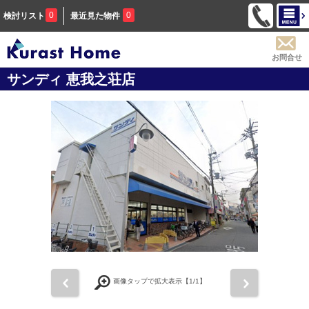
0
0
検討リスト
最近見た物件
お問合せ
サンディ 恵我之荘店
前
次
画像タップで拡大表示【
1
/1】