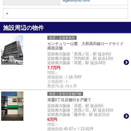
eganosyou.html
●
施設周辺の物件
賃貸｜店舗事務所
センチュリー山繁 大和高田線ロードサイド
路面店舗
近鉄南大阪線「恵我ノ荘」駅 徒歩9分
近鉄南大阪線「河内松原」駅 徒歩13分
近鉄南大阪線「高鷲」駅 徒歩24分
7.7万円
間取:
-
建物面積:
- / 18.70坪
土地面積:
- / -
敷金/礼金:
-/1ヶ月
賃貸｜住宅付店舗戸建
高鷲8丁目店舗付き戸建て
近鉄南大阪線「高鷲」駅 徒歩8分
近鉄南大阪線「恵我ノ荘」駅 徒歩10分
近鉄南大阪線「藤井寺」駅 徒歩21分
6万円
間取:
-
建物面積:
45.67㎡ / 13.81坪