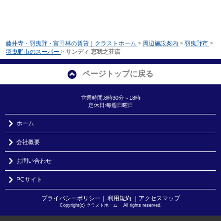
藤井寺・羽曳野・富田林の賃貸｜クラストホーム
>
周辺施設案内
>
羽曳野市
>
羽曳野市のスーパー
>
サンディ 恵我之荘店
ページトップに戻る
営業時間:8時30分～18時
定休日:毎週日曜日
ホーム
会社概要
お問い合わせ
PCサイト
プライバシーポリシー
利用規約
｜アクセスマップ
｜
Copyright(c) クラストホーム All rights reserved.